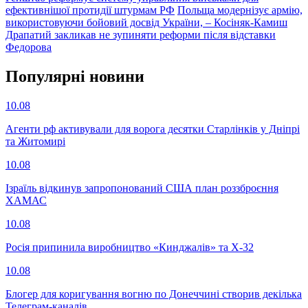
ефективнішої протидії штурмам РФ
Польща модернізує армію,
використовуючи бойовий досвід України, – Косіняк-Камиш
Драпатий закликав не зупиняти реформи після відставки
Федорова
Популярнi новини
10.08
Агенти рф активували для ворога десятки Старлінків у Дніпрі
та Житомирі
10.08
Ізраїль відкинув запропонований США план роззброєння
ХАМАС
10.08
Росія припинила виробництво «Кинджалів» та Х-32
10.08
Блогер для коригування вогню по Донеччині створив декілька
Телеграм-каналів