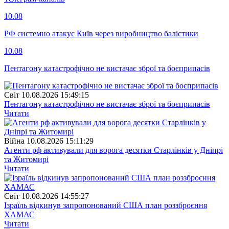
10.08
РФ системно атакує Київ через виробництво балістики
10.08
Пентагону катастрофічно не вистачає зброї та боєприпасів
Свiт
10.08.2026 15:49:15
Пентагону катастрофічно не вистачає зброї та боєприпасів
Читати
Війна
10.08.2026 15:11:29
Агенти рф активували для ворога десятки Старлінків у Дніпрі
та Житомирі
Читати
Свiт
10.08.2026 14:55:27
Ізраїль відкинув запропонований США план роззброєння
ХАМАС
Читати