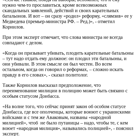
нужно чем-то прославиться, кроме всевозможных
скандальных заявлений, действий и своих карательных
батальонов. И вот – он сразу «родил» реформу, «слямзив» ее у
Медведева (премьер-министра РФ. – Ред.)», - отметил
Корнилов.
При этом эксперт отмечает, что слова министра не всегда
совпадают с делом.
«Когда он призывает убивать, плодить карательные батальоны
– тут надо отдать ему должное: он плодил эти батальоны, и
они убивали. В этом смысле он был честен. Во всем
остальном, когда он говорил о реформах, – сложно искать
правду в его словах», - сказал политолог.
Также Корнилов высказал предположение, что
переименование милиции в полицию может быть связано с
особым статусом Донбасса.
«На волне того, что сейчас принят закон об особом статусе
Донбасса, где все ополченцы, которые воюют с украинскими
войсками и с тем же Аваковым, названы «народной
милицией», чтоб не было путаницы – надо, чтобы те, с кем
воюет «народная милиция», назывались полицией», - пояснил
эксперт.