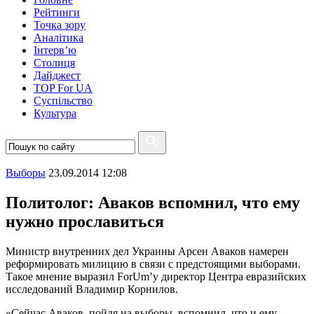
Рейтинги
Точка зору
Аналітика
Інтерв’ю
Столиця
Дайджест
TOP For UA
Суспiльство
Культура
Выборы
23.09.2014 12:08
Политолог: Аваков вспомнил, что ему
нужно прославиться
Министр внутренних дел Украины Арсен Аваков намерен
реформировать милицию в связи с предстоящими выборами.
Такое мнение выразил ForUm’у директор Центра евразийских
исследований Владимир Корнилов.
«Сейчас Аваков, пойдя на выборы, вспомнил, что и ему