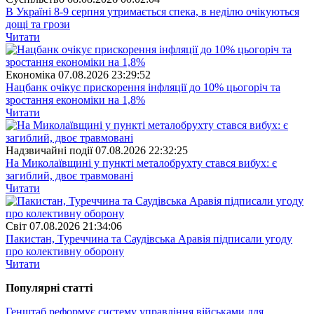
В Україні 8-9 серпня утримається спека, в неділю очікуються
дощі та грози
Читати
Економіка
07.08.2026 23:29:52
Нацбанк очікує прискорення інфляції до 10% цьогоріч та
зростання економіки на 1,8%
Читати
Надзвичайні події
07.08.2026 22:32:25
На Миколаївщині у пункті металобрухту стався вибух: є
загиблий, двоє травмовані
Читати
Свiт
07.08.2026 21:34:06
Пакистан, Туреччина та Саудівська Аравія підписали угоду
про колективну оборону
Читати
Популярнi статтi
Генштаб реформує систему управління військами для