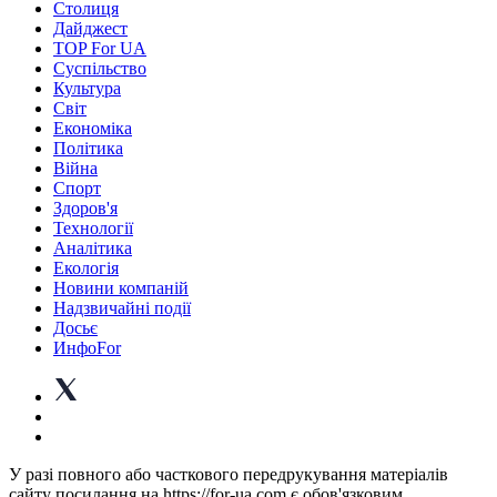
Столиця
Дайджест
TOP For UA
Суспiльство
Культура
Світ
Економіка
Політика
Війна
Спорт
Здоров'я
Технології
Аналітика
Екологія
Новини компаній
Надзвичайні події
Досьє
ИнфоFor
У разі повного або часткового передрукування матеріалів
сайту посилання на https://for-ua.com є обов'язковим