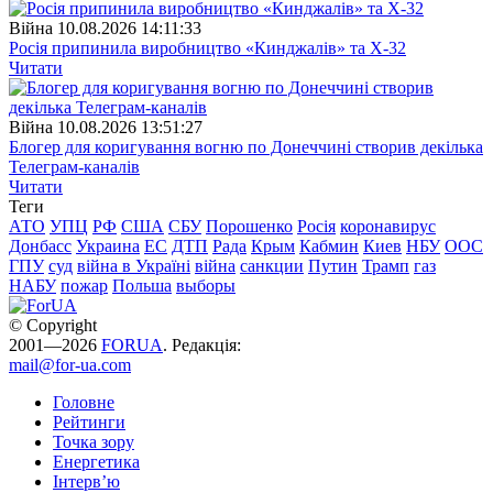
Війна
10.08.2026 14:11:33
Росія припинила виробництво «Кинджалів» та Х-32
Читати
Війна
10.08.2026 13:51:27
Блогер для коригування вогню по Донеччині створив декілька
Телеграм-каналів
Читати
Теги
АТО
УПЦ
РФ
США
СБУ
Порошенко
Росія
коронавирус
Донбасс
Украина
ЕС
ДТП
Рада
Крым
Кабмин
Киев
НБУ
ООС
ГПУ
суд
війна в Україні
війна
санкции
Путин
Трамп
газ
НАБУ
пожар
Польша
выборы
© Copyright
2001—2026
FORUA
. Редакція:
mail@for-ua.com
Головне
Рейтинги
Точка зору
Енергетика
Інтерв’ю