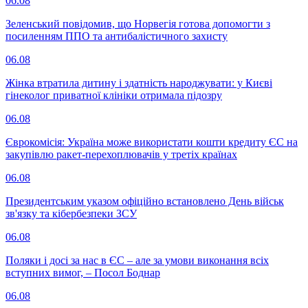
06.08
Зеленський повідомив, що Норвегія готова допомогти з
посиленням ППО та антибалістичного захисту
06.08
Жінка втратила дитину і здатність народжувати: у Києві
гінеколог приватної клініки отримала підозру
06.08
Єврокомісія: Україна може використати кошти кредиту ЄС на
закупівлю ракет-перехоплювачів у третіх країнах
06.08
Президентським указом офіційно встановлено День військ
зв'язку та кібербезпеки ЗСУ
06.08
Поляки і досі за нас в ЄС – але за умови виконання всіх
вступних вимог, – Посол Боднар
06.08