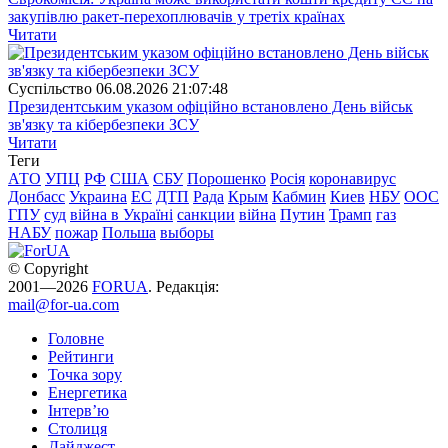
закупівлю ракет-перехоплювачів у третіх країнах
Читати
Суспiльство
06.08.2026 21:07:48
Президентським указом офіційно встановлено День військ
зв'язку та кібербезпеки ЗСУ
Читати
Теги
АТО
УПЦ
РФ
США
СБУ
Порошенко
Росія
коронавирус
Донбасс
Украина
ЕС
ДТП
Рада
Крым
Кабмин
Киев
НБУ
ООС
ГПУ
суд
війна в Україні
санкции
війна
Путин
Трамп
газ
НАБУ
пожар
Польша
выборы
© Copyright
2001—2026
FORUA
. Редакція:
mail@for-ua.com
Головне
Рейтинги
Точка зору
Енергетика
Інтерв’ю
Столиця
Дайджест