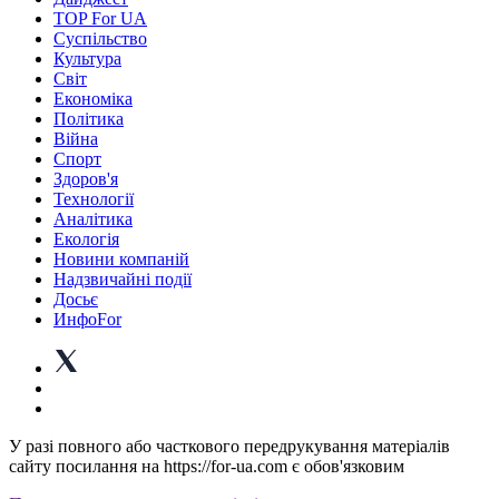
TOP For UA
Суспiльство
Культура
Світ
Економіка
Політика
Війна
Спорт
Здоров'я
Технології
Аналітика
Екологія
Новини компаній
Надзвичайні події
Досьє
ИнфоFor
У разі повного або часткового передрукування матеріалів
сайту посилання на https://for-ua.com є обов'язковим