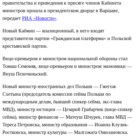
правительства и приведения к присяге членов Кабинета
министров прошла в президентском дворце в Варшаве,
передает
РИА «Новости»
.
Новый Кабмин — коалиционный, в него входят
представители партии «Гражданская платформа» и Польской
крестьянской партии.
Вице-премьером и министром национальной обороны стал
Томаш Семоняк, вице-премьером и министром экономики —
Януш Пехочиньский.
Новый министр иностранных дел Польши — Гжегож
Схетына (председатель комиссии сейма Польши по
международным делам, бывший спикер сейма, экс-глава
МВД), министр юстиции — Цезарий Грабарчик (вице-спикер
сейма),
министр финансов — Матеуш Шчурек, глава МВД —
Тереса Петровска, министр образования — Иоанна Клузик-
Ростковска, министр культуры — Малгожата Омилановска.