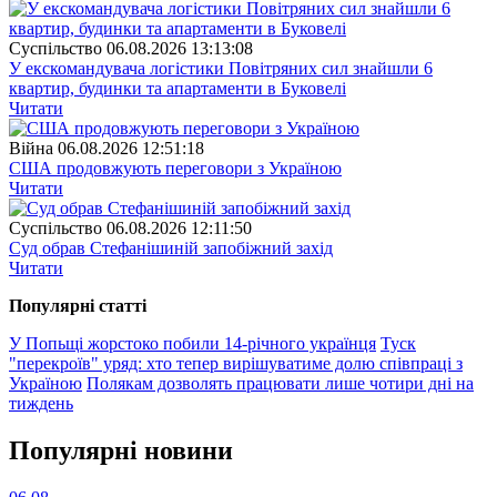
Суспiльство
06.08.2026 13:13:08
У екскомандувача логістики Повітряних сил знайшли 6
квартир, будинки та апартаменти в Буковелі
Читати
Війна
06.08.2026 12:51:18
США продовжують переговори з Україною
Читати
Суспiльство
06.08.2026 12:11:50
Суд обрав Стефанішиній запобіжний захід
Читати
Популярнi статтi
У Попьщі жорстоко побили 14-річного українця
Туск
"перекроїв" уряд: хто тепер вирішуватиме долю співпраці з
Україною
Полякам дозволять працювати лише чотири дні на
тиждень
Популярнi новини