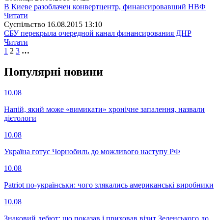
В Киеве разоблачен конвертцентр, финансировавший НВФ
Читати
Суспiльство
16.08.2015 13:10
СБУ перекрыла очередной канал финансирования ДНР
Читати
1
2
3
…
Популярнi новини
10.08
Напій, який може «вимикати» хронічне запалення, назвали
дієтологи
10.08
Україна готує Чорнобиль до можливого наступу РФ
10.08
Patriot по-українськи: чого злякались американські виробники
10.08
Знаковий дебют: що показав і приховав візит Зеленського до