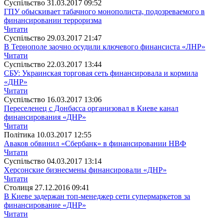
Суспiльство
31.03.2017 09:52
ГПУ обыскивает табачного монополиста, подозреваемого в
финансировании терроризма
Читати
Суспiльство
29.03.2017 21:47
В Тернополе заочно осудили ключевого финансиста «ЛНР»
Читати
Суспiльство
22.03.2017 13:44
СБУ: Украинская торговая сеть финансировала и кормила
«ДНР»
Читати
Суспiльство
16.03.2017 13:06
Переселенец с Донбасса организовал в Киеве канал
финансирования «ДНР»
Читати
Полiтика
10.03.2017 12:55
Аваков обвинил «Сбербанк» в финансировании НВФ
Читати
Суспiльство
04.03.2017 13:14
Херсонские бизнесмены финансировали «ДНР»
Читати
Столиця
27.12.2016 09:41
В Киеве задержан топ-менеджер сети супермаркетов за
финансирование «ДНР»
Читати