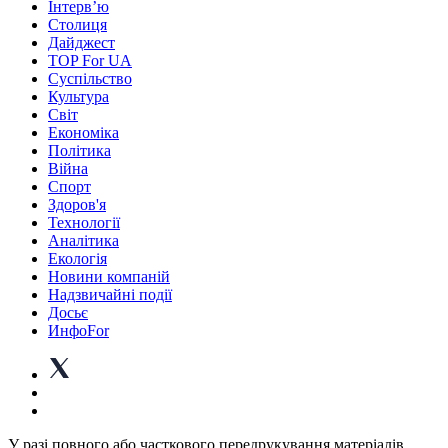
Інтерв’ю
Столиця
Дайджест
TOP For UA
Суспiльство
Культура
Світ
Економіка
Політика
Війна
Спорт
Здоров'я
Технології
Аналітика
Екологія
Новини компаній
Надзвичайні події
Досьє
ИнфоFor
У разі повного або часткового передрукування матеріалів