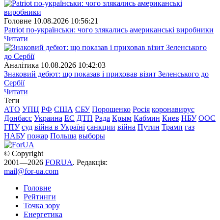
Головне
10.08.2026 10:56:21
Patriot по-українськи: чого злякались американські виробники
Читати
Аналітика
10.08.2026 10:42:03
Знаковий дебют: що показав і приховав візит Зеленського до
Сербії
Читати
Теги
АТО
УПЦ
РФ
США
СБУ
Порошенко
Росія
коронавирус
Донбасс
Украина
ЕС
ДТП
Рада
Крым
Кабмин
Киев
НБУ
ООС
ГПУ
суд
війна в Україні
санкции
війна
Путин
Трамп
газ
НАБУ
пожар
Польша
выборы
© Copyright
2001—2026
FORUA
. Редакція:
mail@for-ua.com
Головне
Рейтинги
Точка зору
Енергетика