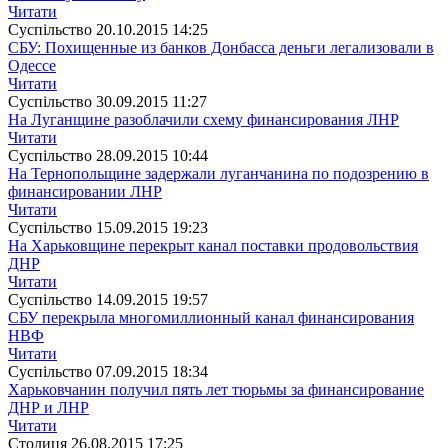
Читати
Суспiльство
20.10.2015 14:25
СБУ: Похищенные из банков Донбасса деньги легализовали в
Одессе
Читати
Суспiльство
30.09.2015 11:27
На Луганщине разоблачили схему финансирования ЛНР
Читати
Суспiльство
28.09.2015 10:44
На Тернопольщине задержали луганчанина по подозрению в
финансировании ЛНР
Читати
Суспiльство
15.09.2015 19:23
На Харьковщине перекрыт канал поставки продовольствия
ДНР
Читати
Суспiльство
14.09.2015 19:57
СБУ перекрыла многомиллионный канал финансирования
НВФ
Читати
Суспiльство
07.09.2015 18:34
Харьковчанин получил пять лет тюрьмы за финансирование
ДНР и ЛНР
Читати
Столиця
26.08.2015 17:25