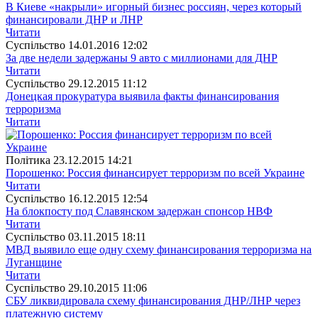
В Киеве «накрыли» игорный бизнес россиян, через который
финансировали ДНР и ЛНР
Читати
Суспiльство
14.01.2016 12:02
За две недели задержаны 9 авто с миллионами для ДНР
Читати
Суспiльство
29.12.2015 11:12
Донецкая прокуратура выявила факты финансирования
терроризма
Читати
Полiтика
23.12.2015 14:21
Порошенко: Россия финансирует терроризм по всей Украине
Читати
Суспiльство
16.12.2015 12:54
На блокпосту под Славянском задержан спонсор НВФ
Читати
Суспiльство
03.11.2015 18:11
МВД выявило еще одну схему финансирования терроризма на
Луганщине
Читати
Суспiльство
29.10.2015 11:06
СБУ ликвидировала схему финансирования ДНР/ЛНР через
платежную систему