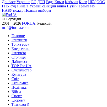
Донбасс
Украина
ЕС
ДТП
Рада
Крым
Кабмин
Киев
НБУ
ООС
ГПУ
суд
війна в Україні
санкции
війна
Путин
Трамп
газ
НАБУ
пожар
Польша
выборы
© Copyright
2001—2026
FORUA
. Редакція:
mail@for-ua.com
Головне
Рейтинги
Точка зору
Енергетика
Інтерв’ю
Столиця
Дайджест
TOP For UA
Суспiльство
Культура
Світ
Економіка
Політика
Війна
Спорт
Здоров'я
Технології