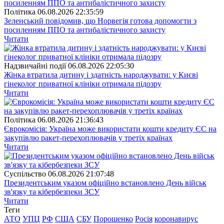
Полiтика
06.08.2026 22:35:59
Зеленський повідомив, що Норвегія готова допомогти з
посиленням ППО та антибалістичного захисту
Читати
Надзвичайні події
06.08.2026 22:05:30
Жінка втратила дитину і здатність народжувати: у Києві
гінеколог приватної клініки отримала підозру
Читати
Полiтика
06.08.2026 21:36:43
Єврокомісія: Україна може використати кошти кредиту ЄС на
закупівлю ракет-перехоплювачів у третіх країнах
Читати
Суспiльство
06.08.2026 21:07:48
Президентським указом офіційно встановлено День військ
зв'язку та кібербезпеки ЗСУ
Читати
Теги
АТО
УПЦ
РФ
США
СБУ
Порошенко
Росія
коронавирус