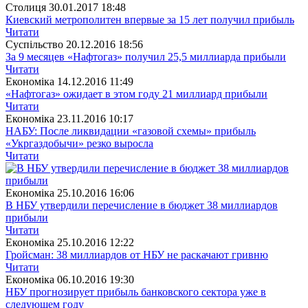
Столиця
30.01.2017 18:48
Киевский метрополитен впервые за 15 лет получил прибыль
Читати
Суспiльство
20.12.2016 18:56
За 9 месяцев «Нафтогаз» получил 25,5 миллиарда прибыли
Читати
Економіка
14.12.2016 11:49
«Нафтогаз» ожидает в этом году 21 миллиард прибыли
Читати
Економіка
23.11.2016 10:17
НАБУ: После ликвидации «газовой схемы» прибыль
«Укргаздобычи» резко выросла
Читати
Економіка
25.10.2016 16:06
В НБУ утвердили перечисление в бюджет 38 миллиардов
прибыли
Читати
Економіка
25.10.2016 12:22
Гройсман: 38 миллиардов от НБУ не раскачают гривню
Читати
Економіка
06.10.2016 19:30
НБУ прогнозирует прибыль банковского сектора уже в
следующем году