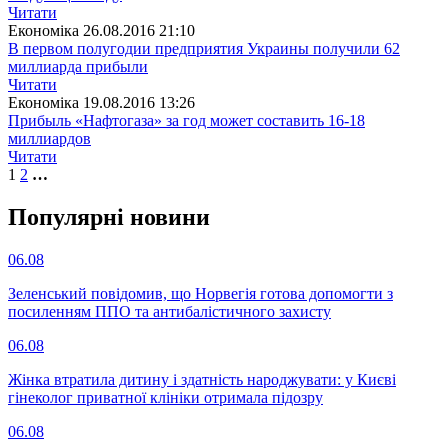
Читати
Економіка
26.08.2016 21:10
В первом полугодии предприятия Украины получили 62
миллиарда прибыли
Читати
Економіка
19.08.2016 13:26
Прибыль «Нафтогаза» за год может составить 16-18
миллиардов
Читати
1
2
…
Популярнi новини
06.08
Зеленський повідомив, що Норвегія готова допомогти з
посиленням ППО та антибалістичного захисту
06.08
Жінка втратила дитину і здатність народжувати: у Києві
гінеколог приватної клініки отримала підозру
06.08