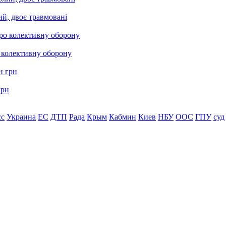
ий, двоє травмовані
о колективну оборону
грн
сс
Украина
ЕС
ДТП
Рада
Крым
Кабмин
Киев
НБУ
ООС
ГПУ
суд