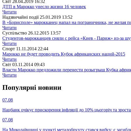
Свiт
28.04.2019 16:32
ДТП в Марокко унесло жизни 16 человек
Читати
Надзвичайні події
25.01.2019 13:52
В «Борисполе» марокканец напал на пограничника, не желая п
Читати
Суспiльство
26.12.2015 13:57
Студентов-марокканцев сняли с рейса «Киев - Париж» из-за шу
Читати
Спорт
11.11.2014 22:44
Марокко не будет проводить Кубок африканских наций-2015
Читати
Свiт
03.11.2014 09:43
Власти Марокко предложили перенести розыгрыш Кубка афри
Читати
Популярнi новини
07.08
Нацбанк очікує прискорення інфляції до 10% цьогоріч та зрост
07.08
На Миколаївщині у пункті металобрухту стався вибух: є загибл