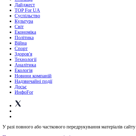
Дайджест
TOP For UA
Суспiльство
Культура
Світ
Економіка
Політика
Війна
Спорт
Здоров'я
Технології
Аналітика
Екологія
Новини компаній
Надзвичайні події
Досьє
ИнфоFor
У разі повного або часткового передрукування матеріалів сайту 