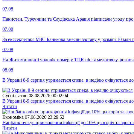
07.08
Пакистан, Туреччина та Саудівська Аравія підписали угоду пр
07.08
За екссекретаря МЗС Банькова внесли заставу у розмірі 10 млн 
07.08
На Житомирщині чоловік помер у ТЦК після медогляду, розпоч
08.08
В Україні 8-9 серпня утримається спека, в неділю очікуються до
Суспiльство
08.08.2026 00:02:04
В Україні 8-9 серпня утримається спека, в неділю очікуються до
Читати
Економіка
07.08.2026 23:29:52
Нацбанк очікує прискорення інфляції до 10% цьогоріч та зрост
Читати