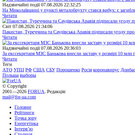
Надзвичайні події
07.08.2026 22:32:25
На Миколаївщині у пункті металобрухту стався вибух: є загибл
Читати
Свiт
07.08.2026 21:34:06
Пакистан, Туреччина та Саудівська Аравія підписали угоду пр
Читати
Надзвичайні події
07.08.2026 20:36:03
За екссекретаря МЗС Банькова внесли заставу у розмірі 10 млн 
Читати
Теги
АТО
УПЦ
РФ
США
СБУ
Порошенко
Росія
коронавирус
Донба
Польша
выборы
© Copyright
2001—2026
FORUA
. Редакція:
mail@for-ua.com
Головне
Рейтинги
Точка зору
Енергетика
Інтерв’ю
Столиця