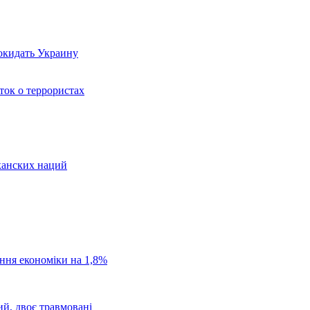
окидать Украину
ток о террористах
канских наций
ання економіки на 1,8%
ий, двоє травмовані