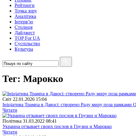
Рейтинги
Точка зору
Аналітика
Інтерв’ю
Столиця
Дайджест
TOP For UA
Суспiльство
Культура
Тег: Марокко
Свiт
22.01.2026 15:04
Ініціатива Трампа в Давосі: створено Раду миру поза рамками
Читати
Полiтика
31.03.2022 08:41
Украина отзывает своих послов в Грузии и Марокко
Читати