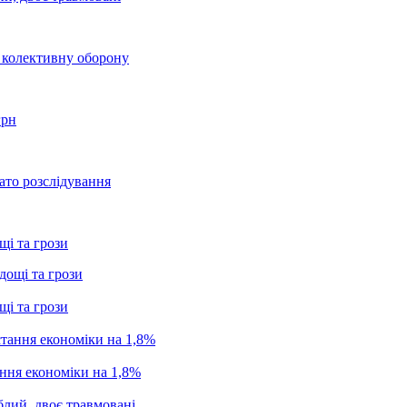
о колективну оборону
грн
ато розслідування
щі та грози
щі та грози
ання економіки на 1,8%