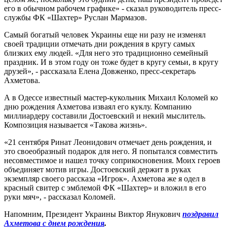
его в обычном рабочем графике» - сказал руководитель пресс-
службы ФК «Шахтер» Руслан Мармазов.
Самый богатый человек Украины еще ни разу не изменял
своей традиции отмечать дни рождения в кругу самых
близких ему людей. «Для него это традиционно семейный
праздник. И в этом году он тоже будет в кругу семьи, в кругу
друзей», - рассказала Елена Довженко, пресс-секретарь
Ахметова.
А в Одессе известный мастер-кукольник Михаил Коломей ко
дню рождения Ахметова изваял его куклу. Компанию
миллиардеру составили Достоевский и некий мыслитель.
Композиция называется «Такова жизнь».
«21 сентября Ринат Леонидович отмечает день рождения, и
это своеобразный подарок для него. Я попытался совместить
несовместимое и нашел точку соприкосновения. Моих героев
объединяет мотив игры. Достоевский держит в руках
экземпляр своего рассказа «Игрок». Ахметова же я одел в
красный свитер с эмблемой ФК «Шахтер» и вложил в его
руки мяч», - рассказал Коломей.
Напомним, Президент Украины Виктор Янукович
поздравил
Ахметова с днем рождения
.