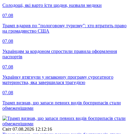
Солодощі, які варто їсти щодня, назвали медики
07.08
Трамп вдарив по "пологовому туризму": хто втратить право
на громадянство США
07.08
Українцям за кордоном спростили правила оформлення
паспортів
07.08
Українку втягнули у незаконну програму сурогатного
материнства, яка завершилася трагедією
07.08
Трамп визнав, що запаси певних видів боєприпасів стали
обмеженішими
Свiт
07.08.2026 12:12:16