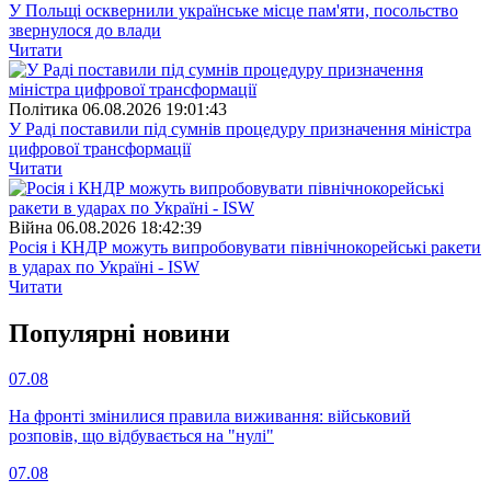
У Польщі осквернили українське місце пам'яти, посольство
звернулося до влади
Читати
Полiтика
06.08.2026 19:01:43
У Раді поставили під сумнів процедуру призначення міністра
цифрової трансформації
Читати
Війна
06.08.2026 18:42:39
Росія і КНДР можуть випробовувати північнокорейські ракети
в ударах по Україні - ISW
Читати
Популярнi новини
07.08
На фронті змінилися правила виживання: військовий
розповів, що відбувається на "нулі"
07.08