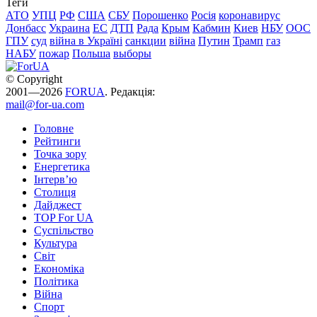
Теги
АТО
УПЦ
РФ
США
СБУ
Порошенко
Росія
коронавирус
Донбасс
Украина
ЕС
ДТП
Рада
Крым
Кабмин
Киев
НБУ
ООС
ГПУ
суд
війна в Україні
санкции
війна
Путин
Трамп
газ
НАБУ
пожар
Польша
выборы
© Copyright
2001—2026
FORUA
. Редакція:
mail@for-ua.com
Головне
Рейтинги
Точка зору
Енергетика
Інтерв’ю
Столиця
Дайджест
TOP For UA
Суспiльство
Культура
Світ
Економіка
Політика
Війна
Спорт