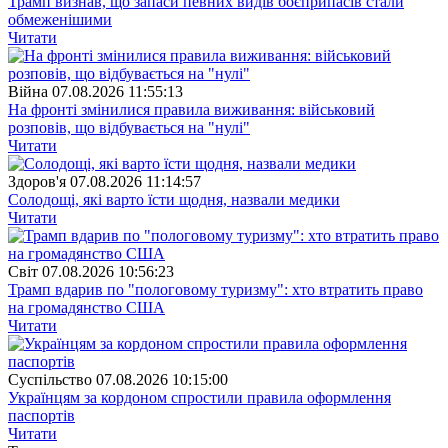
Трамп визнав, що запаси певних видів боєприпасів стали
обмеженішими
Читати
Війна
07.08.2026 11:55:13
На фронті змінилися правила виживання: військовий
розповів, що відбувається на "нулі"
Читати
Здоров'я
07.08.2026 11:14:57
Солодощі, які варто їсти щодня, назвали медики
Читати
Свiт
07.08.2026 10:56:23
Трамп вдарив по "пологовому туризму": хто втратить право
на громадянство США
Читати
Суспiльство
07.08.2026 10:15:00
Українцям за кордоном спростили правила оформлення
паспортів
Читати