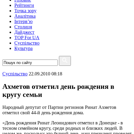
Рейтинги
Точка зору
Аналітика
Інтерв’ю
Столиця
Дайджест
TOP For UA
Суспiльство
Культура
Суспiльство
22.09.2010 08:18
Ахметов отметил день рождения в
кругу семьи
Народный депутат от Партии регионов Ринат Ахметов
отметил свой 44-й день рождения дома.
«День рождения Ринат Леонидович отметил в Донецке - в
тесном семейном кругу, среди родных и близких людей. В
целом же, поскольку это будний день, наш президент проведет