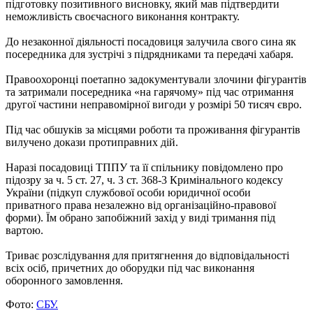
підготовку позитивного висновку, який мав підтвердити
неможливість своєчасного виконання контракту.
До незаконної діяльності посадовиця залучила свого сина як
посередника для зустрічі з підрядниками та передачі хабаря.
Правоохоронці поетапно задокументували злочини фігурантів
та затримали посередника «на гарячому» під час отримання
другої частини неправомірної вигоди у розмірі 50 тисяч євро.
Під час обшуків за місцями роботи та проживання фігурантів
вилучено докази протиправних дій.
Наразі посадовиці ТППУ та її спільнику повідомлено про
підозру за ч. 5 ст. 27, ч. 3 ст. 368-3 Кримінального кодексу
України (підкуп службової особи юридичної особи
приватного права незалежно від організаційно-правової
форми). Їм обрано запобіжний захід у виді тримання під
вартою.
Триває розслідування для притягнення до відповідальності
всіх осіб, причетних до оборудки під час виконання
оборонного замовлення.
Фото:
СБУ.