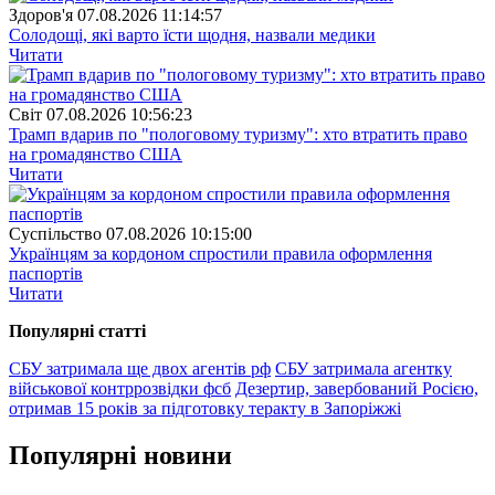
Здоров'я
07.08.2026 11:14:57
Солодощі, які варто їсти щодня, назвали медики
Читати
Свiт
07.08.2026 10:56:23
Трамп вдарив по "пологовому туризму": хто втратить право
на громадянство США
Читати
Суспiльство
07.08.2026 10:15:00
Українцям за кордоном спростили правила оформлення
паспортів
Читати
Популярнi статтi
СБУ затримала ще двох агентів рф
СБУ затримала агентку
військової контррозвідки фсб
Дезертир, завербований Росією,
отримав 15 років за підготовку теракту в Запоріжжі
Популярнi новини