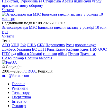
Пакистан, Туреччина та Саудівська Аравія підписали угоду
про колективну оборону
Читати
Надзвичайні події
07.08.2026 20:36:03
За екссекретаря МЗС Банькова внесли заставу у розмірі 10 млн
грн
Читати
Теги
АТО
УПЦ
РФ
США
СБУ
Порошенко
Росія
коронавирус
Донбасс
Украина
ЕС
ДТП
Рада
Крым
Кабмин
Киев
НБУ
ООС
ГПУ
суд
війна в Україні
санкции
війна
Путин
Трамп
газ
НАБУ
пожар
Польша
выборы
© Copyright
2001—2026
FORUA
. Редакція:
mail@for-ua.com
Головне
Рейтинги
Точка зору
Енергетика
Інтерв’ю
Столиця