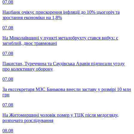
07.08
Нацбанк очікує прискорення інфляції до 10% цьогоріч та
зростання економіки на 1,8%
07.08
На Миколаївщині у пункті металобрухту стався вибух: є
загиблий, двоє травмовані
07.08
Пакистан, Туреччина та Саудівська Аравія підписали угоду
про колективну оборону
07.08
За екссекретаря МЗС Банькова внесли заставу у розмірі 10 млн
грн
07.08
На Житомирщині чоловік помер у ТЦК після медогляду,
розпочато розслідування
08.08