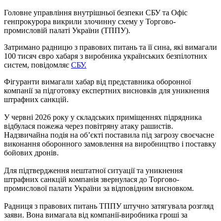
Головне управління внутрішньої безпеки СБУ та Офіс
генпрокурора викрили злочинну схему у Торгово-
промисловій палаті України (ТППУ).
Затримано радницю з правових питань та її сина, які вимагали
100 тисяч євро хабаря з виробника українських безпілотних
систем, повідомляє
СБУ.
Фігуранти вимагали хабар від представника оборонної
компанії за підготовку експертних висновків для уникнення
штрафних санкцій.
У червні 2026 року у складських приміщеннях підрядника
відбулася пожежа через повітряну атаку рашистів.
Надзвичайна подія на об’єкті поставила під загрозу своєчасне
виконання оборонного замовлення на виробництво і поставку
бойових дронів.
Для підтвердження нештатної ситуації та уникнення
штрафних санкцій компанія звернулася до Торгово-
промислової палати України за відповідним висновком.
Радниця з правових питань ТППУ штучно затягувала розгляд
заяви. Вона вимагала від компанії-виробника гроші за