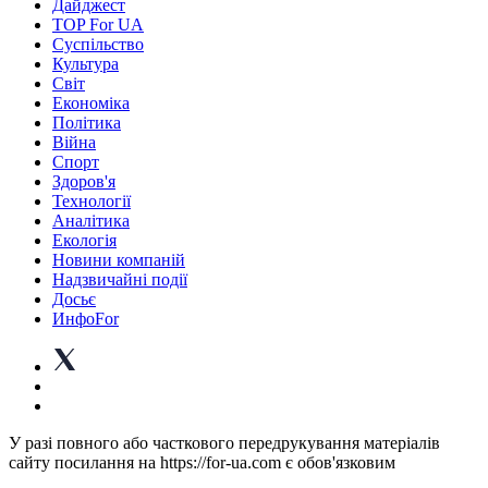
Дайджест
TOP For UA
Суспiльство
Культура
Світ
Економіка
Політика
Війна
Спорт
Здоров'я
Технології
Аналітика
Екологія
Новини компаній
Надзвичайні події
Досьє
ИнфоFor
У разі повного або часткового передрукування матеріалів
сайту посилання на https://for-ua.com є обов'язковим