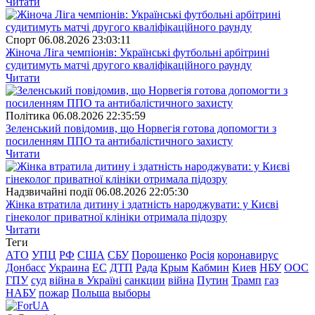
Читати
Спорт
06.08.2026 23:03:11
Жіноча Ліга чемпіонів: Українські футбольні арбітрині
судитимуть матчі другого кваліфікаційного раунду
Читати
Полiтика
06.08.2026 22:35:59
Зеленський повідомив, що Норвегія готова допомогти з
посиленням ППО та антибалістичного захисту
Читати
Надзвичайні події
06.08.2026 22:05:30
Жінка втратила дитину і здатність народжувати: у Києві
гінеколог приватної клініки отримала підозру
Читати
Теги
АТО
УПЦ
РФ
США
СБУ
Порошенко
Росія
коронавирус
Донбасс
Украина
ЕС
ДТП
Рада
Крым
Кабмин
Киев
НБУ
ООС
ГПУ
суд
війна в Україні
санкции
війна
Путин
Трамп
газ
НАБУ
пожар
Польша
выборы