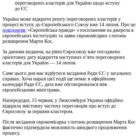
переговорних кластерів для України щодо вступу
до ЄС
Україна може відкрити решту переговорних кластерів у
процесі вступу до Європейського Союзу вже 14 липня. Про це
повідомляє
«Європейська правда» з посиланням на джерела в
європейських інституціях та заяви єврокомісарки з питань
розширення Марти Кос.
За даними видання, на рівні Євросоюзу вже погоджено
орієнтовну дату відкриття наступних п’яти переговорних
кластерів для України — 14 липня.
Саме цього дня має відбутися засідання Ради ЄС у загальних
справах. Хоча наразі цієї події ще немає в офіційному
календарі Ради ЄС, дата вже обговорювалася між
європейськими міністрами.
Напередодні, 15 червня, у Люксембурзі Україна офіційно
відкрила змістовну частину переговорів про вступ до
Євросоюзу за першим кластером.
Після засідання єврокомісарка з питань розширення Марта Кос
фактично підтвердила можливість швидкого продовження
процесу.