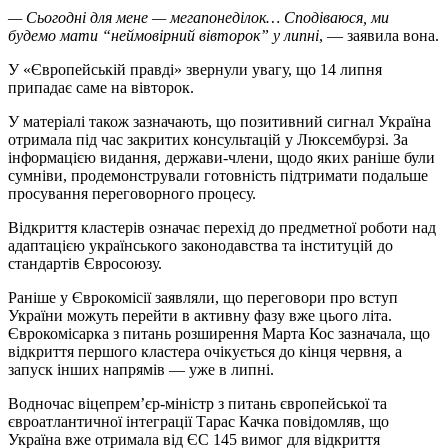
— Сьогодні для мене — мегапонеділок… Сподіваюся, ми
будемо мати “неймовірний вівторок” у липні
, — заявила вона.
У «Європейській правді» звернули увагу, що 14 липня
припадає саме на вівторок.
У матеріалі також зазначають, що позитивний сигнал Україна
отримала під час закритих консультацій у Люксембурзі. За
інформацією видання, держави-члени, щодо яких раніше були
сумніви, продемонстрували готовність підтримати подальше
просування переговорного процесу.
Відкриття кластерів означає перехід до предметної роботи над
адаптацією українського законодавства та інституцій до
стандартів Євросоюзу.
Раніше у Єврокомісії заявляли, що переговори про вступ
України можуть перейти в активну фазу вже цього літа.
Єврокомісарка з питань розширення Марта Кос зазначала, що
відкриття першого кластера очікується до кінця червня, а
запуск інших напрямів — уже в липні.
Водночас віцепрем’єр-міністр з питань європейської та
євроатлантичної інтеграції Тарас Качка повідомляв, що
Україна вже отримала від ЄС 145 вимог для відкриття