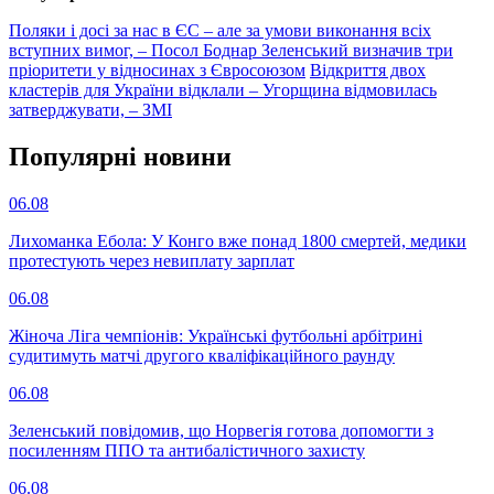
Поляки і досі за нас в ЄС – але за умови виконання всіх
вступних вимог, – Посол Боднар
Зеленський визначив три
пріоритети у відносинах з Євросоюзом
Відкриття двох
кластерів для України відклали – Угорщина відмовилась
затверджувати, – ЗМІ
Популярнi новини
06.08
Лихоманка Ебола: У Конго вже понад 1800 смертей, медики
протестують через невиплату зарплат
06.08
Жіноча Ліга чемпіонів: Українські футбольні арбітрині
судитимуть матчі другого кваліфікаційного раунду
06.08
Зеленський повідомив, що Норвегія готова допомогти з
посиленням ППО та антибалістичного захисту
06.08