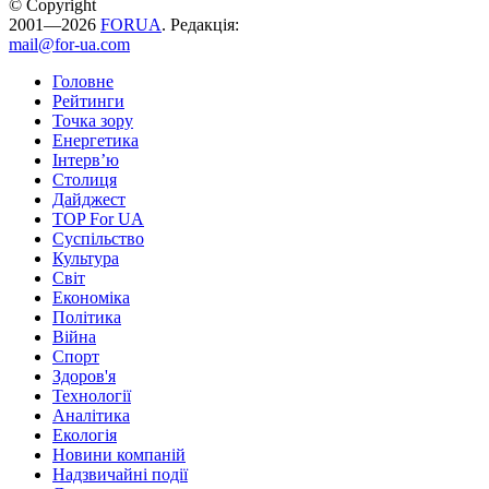
© Copyright
2001—2026
FORUA
. Редакція:
mail@for-ua.com
Головне
Рейтинги
Точка зору
Енергетика
Інтерв’ю
Столиця
Дайджест
TOP For UA
Суспiльство
Культура
Світ
Економіка
Політика
Війна
Спорт
Здоров'я
Технології
Аналітика
Екологія
Новини компаній
Надзвичайні події