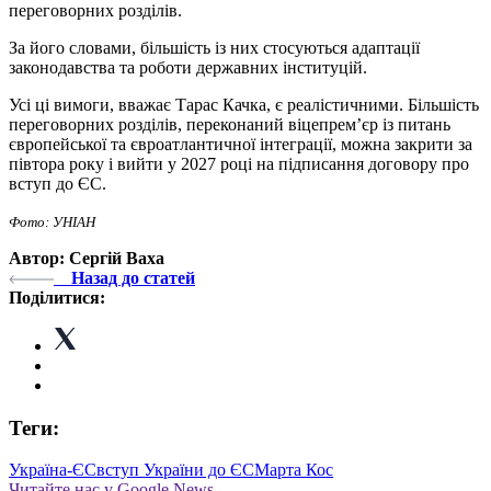
переговорних розділів.
За його словами, більшість із них стосуються адаптації
законодавства та роботи державних інституцій.
Усі ці вимоги, вважає Тарас Качка, є реалістичними. Більшість
переговорних розділів, переконаний віцепрем’єр із питань
європейської та євроатлантичної інтеграції, можна закрити за
півтора року і вийти у 2027 році на підписання договору про
вступ до ЄС.
Фото: УНІАН
Автор: Сергій Ваха
Назад до статей
Поділитися:
Теги:
Україна-ЄС
вступ України до ЄС
Марта Кос
Читайте нас у Google News