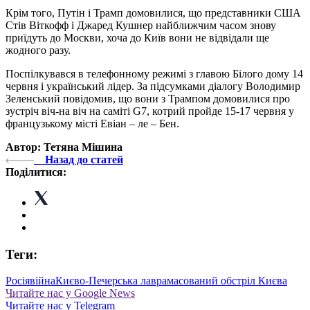
Крім того, Путін і Трамп домовилися, що представники США
Стів Віткофф і Джаред Кушнер найближчим часом знову
приїдуть до Москви, хоча до Київ вони не відвідали ще
жодного разу.
Поспілкувався в телефонному режимі з главою Білого дому 14
червня і український лідер. За підсумками діалогу Володимир
Зеленський повідомив, що вони з Трампом домовилися про
зустріч віч-на віч на саміті G7, котрий пройде 15-17 червня у
французькому місті Евіан – ле – Бен.
Автор: Тетяна Мішина
Назад до статей
Поділитися:
Теги:
Росія
війна
Києво-Печерська лавра
масований обстріл Києва
Читайте нас у Google News
Читайте нас у Telegram