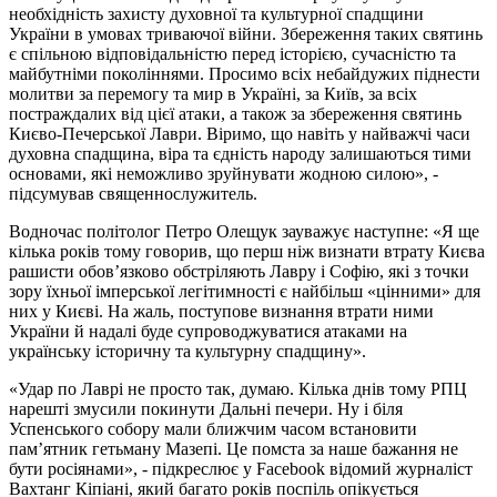
необхідність захисту духовної та культурної спадщини
України в умовах триваючої війни. Збереження таких святинь
є спільною відповідальністю перед історією, сучасністю та
майбутніми поколіннями. Просимо всіх небайдужих піднести
молитви за перемогу та мир в Україні, за Київ, за всіх
постраждалих від цієї атаки, а також за збереження святинь
Києво-Печерської Лаври. Віримо, що навіть у найважчі часи
духовна спадщина, віра та єдність народу залишаються тими
основами, які неможливо зруйнувати жодною силою», -
підсумував священнослужитель.
Водночас політолог Петро Олещук зауважує наступне: «Я ще
кілька років тому говорив, що перш ніж визнати втрату Києва
рашисти обовʼязково обстріляють Лавру і Софію, які з точки
зору їхньої імперської легітимності є найбільш «цінними» для
них у Києві. На жаль, поступове визнання втрати ними
України й надалі буде супроводжуватися атаками на
українську історичну та культурну спадщину».
«Удар по Лаврі не просто так, думаю. Кілька днів тому РПЦ
нарешті змусили покинути Дальні печери. Ну і біля
Успенського собору мали ближчим часом встановити
пам’ятник гетьману Мазепі. Це помста за наше бажання не
бути росіянами», - підкреслює у Facebook відомий журналіст
Вахтанг Кіпіані, який багато років поспіль опікується