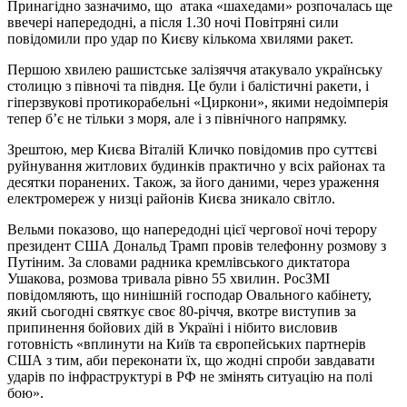
Принагідно зазначимо, що атака «шахедами» розпочалась ще
ввечері напередодні, а після 1.30 ночі Повітряні сили
повідомили про удар по Києву кількома хвилями ракет.
Першою хвилею рашистське залізяччя атакувало українську
столицю з півночі та півдня. Це були і балістичні ракети, і
гіперзвукові протикорабельні «Циркони», якими недоімперія
тепер б’є не тільки з моря, але і з північного напрямку.
Зрештою, мер Києва Віталій Кличко повідомив про суттєві
руйнування житлових будинків практично у всіх районах та
десятки поранених. Також, за його даними, через ураження
електромереж у низці районів Києва зникало світло.
Вельми показово, що напередодні цієї чергової ночі терору
президент США Дональд Трамп провів телефонну розмову з
Путіним. За словами радника кремлівського диктатора
Ушакова, розмова тривала рівно 55 хвилин. РосЗМІ
повідомляють, що нинішній господар Овального кабінету,
який сьогодні святкує своє 80-річчя, вкотре виступив за
припинення бойових дій в Україні і нібито висловив
готовність «вплинути на Київ та європейських партнерів
США з тим, аби переконати їх, що жодні спроби завдавати
ударів по інфраструктурі в РФ не змінять ситуацію на полі
бою».