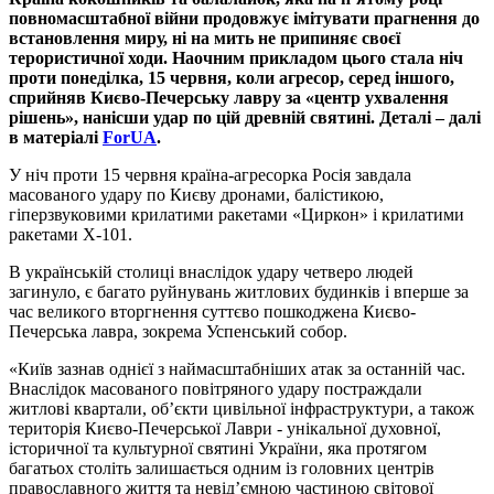
повномасштабної війни продовжує імітувати прагнення до
встановлення миру, ні на мить не припиняє своєї
терористичної ходи. Наочним прикладом цього стала ніч
проти понеділка, 15 червня, коли агресор, серед іншого,
сприйняв Києво-Печерську лавру за «центр ухвалення
рішень», нанісши удар по цій древній святині. Деталі – далі
в матеріалі
ForUA
.
У ніч проти 15 червня країна-агресорка Росія завдала
масованого удару по Києву дронами, балістикою,
гіперзвуковими крилатими ракетами «Циркон» і крилатими
ракетами Х-101.
В українській столиці внаслідок удару четверо людей
загинуло, є багато руйнувань житлових будинків і вперше за
час великого вторгнення суттєво пошкоджена Києво-
Печерська лавра, зокрема Успенський собор.
«Київ зазнав однієї з наймасштабніших атак за останній час.
Внаслідок масованого повітряного удару постраждали
житлові квартали, об’єкти цивільної інфраструктури, а також
територія Києво-Печерської Лаври - унікальної духовної,
історичної та культурної святині України, яка протягом
багатьох століть залишається одним із головних центрів
православного життя та невід’ємною частиною світової