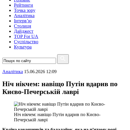
Рейтинги
Точка зору
Аналітика
Інтерв’ю
Столиця
Дайджест
TOP For UA
Суспiльство
Культура
Аналітика
15.06.2026 12:09
Ніч нікчем: навіщо Путін вдарив по
Києво-Печерській лаврі
Ніч нікчем: навіщо Путін вдарив по Києво-
Печерській лаврі
Країна кокошників та балалайок, яка на п’ятому році