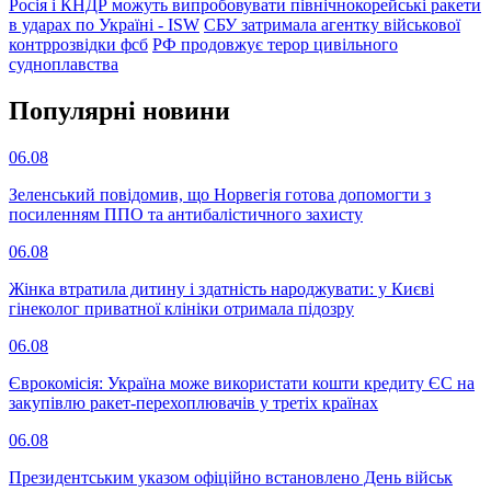
Росія і КНДР можуть випробовувати північнокорейські ракети
в ударах по Україні - ISW
СБУ затримала агентку військової
контррозвідки фсб
РФ продовжує терор цивільного
судноплавства
Популярнi новини
06.08
Зеленський повідомив, що Норвегія готова допомогти з
посиленням ППО та антибалістичного захисту
06.08
Жінка втратила дитину і здатність народжувати: у Києві
гінеколог приватної клініки отримала підозру
06.08
Єврокомісія: Україна може використати кошти кредиту ЄС на
закупівлю ракет-перехоплювачів у третіх країнах
06.08
Президентським указом офіційно встановлено День військ