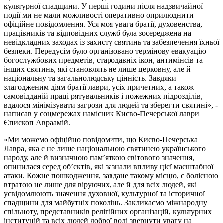
культурної спадщини. У перші години після надзвичайної
події ми не мали можливості оперативно оприлюднити
офіційне повідомлення. Уся моя увага братії, духовенства,
працівників та відповідних служб була зосереджена на
невідкладних заходах із захисту святинь та забезпечення їхньої
безпеки. Передусім було організовано термінову евакуацію
богослужбових предметів, стародавніх ікон, антимінсів та
інших святинь, які становлять не лише церковну, але й
національну та загальнолюдську цінність. Завдяки
злагодженим діям братії лаври, усіх причетних, а також
самовідданій праці рятувальників і пожежних підрозділів,
вдалося мінімізувати загрози для людей та зберегти святині», -
написав у соцмережах намісник Києво-Печерської лаври
Єпископ Авраамій.
«Ми можемо офіційно повідомити, що Києво-Печерська
Лавра, яка є не лише національною святинею українського
народу, але й визначною пам’яткою світового значення,
опинилася серед об’єктів, які зазнали впливу цієї масштабної
атаки. Кожне пошкодження, завдане такому місцю, є болісною
втратою не лише для віруючих, але й для всіх людей, які
усвідомлюють значення духовної, культурної та історичної
спадщини для майбутніх поколінь. Закликаємо міжнародну
спільноту, представників релігійних організацій, культурних
інституцій та всіх людей доброї волі звернути увагу на