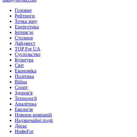
Головне
Рейтинги
Точка зору
Енергетика
Інтерв’ю
Столиця
Дайджест
TOP For UA
Суспiльство
Культура
Світ
Економіка
Політика
Війна
Спорт
Здоров'я
Технології
Аналітика
Екологія
Новини компаній
Надзвичайні події
Досьє
ИнфоFor