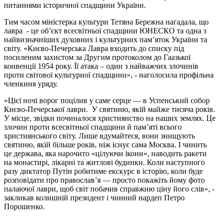
питаннями історичної спадщини України.
Тим часом міністерка культури Тетяна Бережна нагадала, що
лавра - це об’єкт всесвітньої спадщини ЮНЕСКО та одна з
найвизначніших духовних і культурних пам’яток України та
світу. «Києво-Печерська Лавра входить до списку під
посиленим захистом за Другим протоколом до Гаазької
конвенції 1954 року. Її атака – один з найважчих злочинів
проти світової культурної спадщини», - наголосила профільна
членкиня уряду.
«Цієї ночі ворог поцілив у саме серце — в Успенський собор
Києво-Печерської лаври. У святиню, якій майже тисяча років.
У місце, звідки починалося християнство на наших землях. Це
злочин проти всесвітньої спадщини й пам’яті всього
християнського світу. Лише вдумайтеся, вони знищують
святиню, якій більше років, ніж існує сама Москва. І чинить
це держава, яка нарочито «цілуючи ікони», наводить ракети
на монастирі, лікарні та житлові будинки. Коли наступного
разу диктатор Путін робитиме екскурс в історію, коли буде
розповідати про православʼя — просто покажіть йому фото
палаючої лаври, щоб світ побачив справжню ціну його слів», -
закликав колишній президент і чинний нардеп Петро
Порошенко.