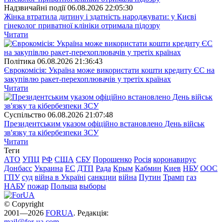
Надзвичайні події
06.08.2026 22:05:30
Жінка втратила дитину і здатність народжувати: у Києві
гінеколог приватної клініки отримала підозру
Читати
Полiтика
06.08.2026 21:36:43
Єврокомісія: Україна може використати кошти кредиту ЄС на
закупівлю ракет-перехоплювачів у третіх країнах
Читати
Суспiльство
06.08.2026 21:07:48
Президентським указом офіційно встановлено День військ
зв'язку та кібербезпеки ЗСУ
Читати
Теги
АТО
УПЦ
РФ
США
СБУ
Порошенко
Росія
коронавирус
Донбасс
Украина
ЕС
ДТП
Рада
Крым
Кабмин
Киев
НБУ
ООС
ГПУ
суд
війна в Україні
санкции
війна
Путин
Трамп
газ
НАБУ
пожар
Польша
выборы
© Copyright
2001—2026
FORUA
. Редакція:
mail@for-ua.com