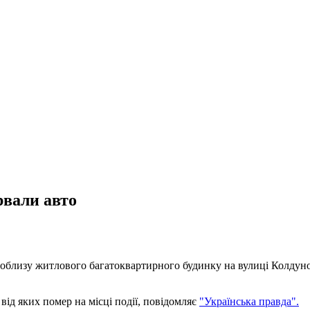
рвали авто
облизу житлового багатоквартирного будинку на вулиці Колдунов
ід яких помер на місці події, повідомляє
"Українська правда".