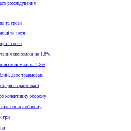
ато розслідування
щі та грози
щі та грози
ання економіки на 1,8%
ий, двоє травмовані
о колективну оборону
грн