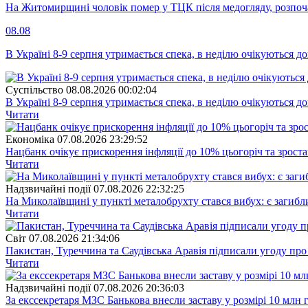
На Житомирщині чоловік помер у ТЦК після медогляду, розпоч
08.08
В Україні 8-9 серпня утримається спека, в неділю очікуються до
Суспiльство
08.08.2026 00:02:04
В Україні 8-9 серпня утримається спека, в неділю очікуються до
Читати
Економіка
07.08.2026 23:29:52
Нацбанк очікує прискорення інфляції до 10% цьогоріч та зрост
Читати
Надзвичайні події
07.08.2026 22:32:25
На Миколаївщині у пункті металобрухту стався вибух: є загибл
Читати
Свiт
07.08.2026 21:34:06
Пакистан, Туреччина та Саудівська Аравія підписали угоду пр
Читати
Надзвичайні події
07.08.2026 20:36:03
За екссекретаря МЗС Банькова внесли заставу у розмірі 10 млн 