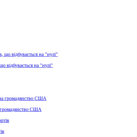
о відбувається на "нулі"
а громадянство США
ів