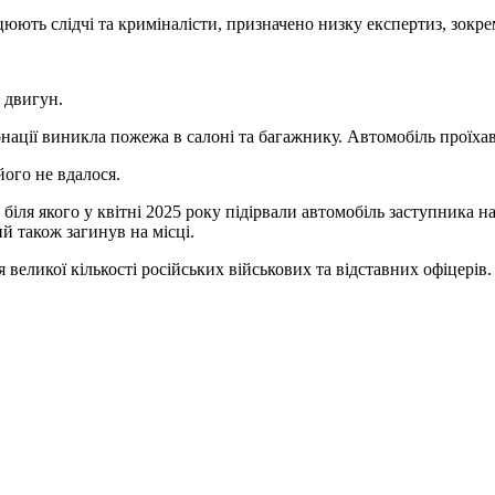
юють слідчі та криміналісти, призначено низку експертиз, зокре
в двигун.
онації виникла пожежа в салоні та багажнику. Автомобіль проїхав
ого не вдалося.
, біля якого у квітні 2025 року підірвали автомобіль заступник
й також загинув на місці.
еликої кількості російських військових та відставних офіцерів.