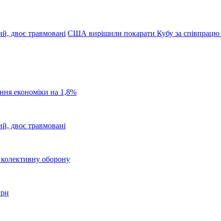
ий, двоє травмовані
США вирішили покарати Кубу за співпрацю 
ання економіки на 1,8%
ий, двоє травмовані
о колективну оборону
грн