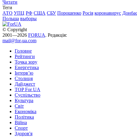
Читати
Теги
АТО
УПЦ
РФ
США
СБУ
Порошенко
Росія
коронавирус
Донба
Польша
выборы
© Copyright
2001—2026
FORUA
. Редакція:
mail@for-ua.com
Головне
Рейтинги
Точка зору
Енергетика
Інтерв’ю
Столиця
Дайджест
TOP For UA
Суспiльство
Культура
Світ
Економіка
Політика
Війна
Спорт
Здоров'я