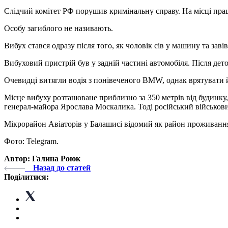
Слідчий комітет РФ порушив кримінальну справу. На місці прац
Особу загиблого не називають.
Вибух стався одразу після того, як чоловік сів у машину та заві
Вибуховий пристрій був у задній частині автомобіля. Після дет
Очевидці витягли водія з понівеченого BMW, однак врятувати й
Місце вибуху розташоване приблизно за 350 метрів від будинку
генерал-майора Ярослава Москалика. Тоді російський військови
Мікрорайон Авіаторів у Балашисі відомий як район проживання в
Фото: Telegram.
Автор: Галина Роюк
Назад до статей
Поділитися: