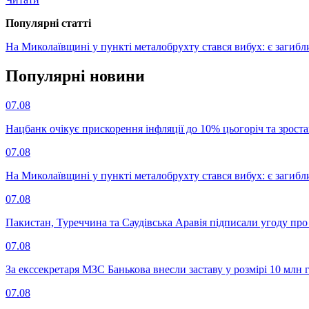
Популярнi статтi
На Миколаївщині у пункті металобрухту стався вибух: є загибл
Популярнi новини
07.08
Нацбанк очікує прискорення інфляції до 10% цьогоріч та зрост
07.08
На Миколаївщині у пункті металобрухту стався вибух: є загибл
07.08
Пакистан, Туреччина та Саудівська Аравія підписали угоду пр
07.08
За екссекретаря МЗС Банькова внесли заставу у розмірі 10 млн 
07.08