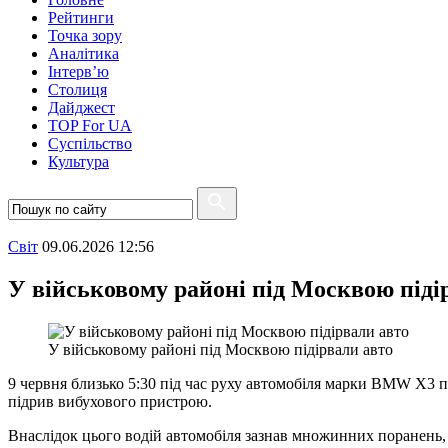
Рейтинги
Точка зору
Аналітика
Інтерв’ю
Столиця
Дайджест
TOP For UA
Суспiльство
Культура
Свiт
09.06.2026 12:56
У військовому районі під Москвою піді
У військовому районі під Москвою підірвали авто
9 червня близько 5:30 під час руху автомобіля марки BMW X3 п
підрив вибухового пристрою.
Внаслідок цього водій автомобіля зазнав множинних поранень, в