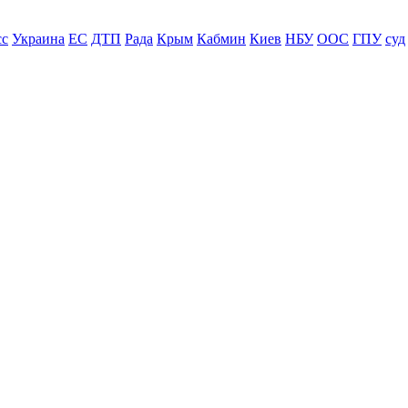
сс
Украина
ЕС
ДТП
Рада
Крым
Кабмин
Киев
НБУ
ООС
ГПУ
суд