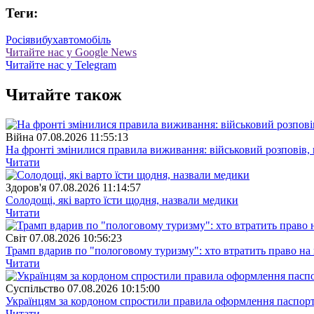
Теги:
Росія
вибух
автомобіль
Читайте нас у Google News
Читайте нас у Telegram
Читайте також
Війна
07.08.2026 11:55:13
На фронті змінилися правила виживання: військовий розповів, щ
Читати
Здоров'я
07.08.2026 11:14:57
Солодощі, які варто їсти щодня, назвали медики
Читати
Свiт
07.08.2026 10:56:23
Трамп вдарив по "пологовому туризму": хто втратить право н
Читати
Суспiльство
07.08.2026 10:15:00
Українцям за кордоном спростили правила оформлення паспорт
Читати