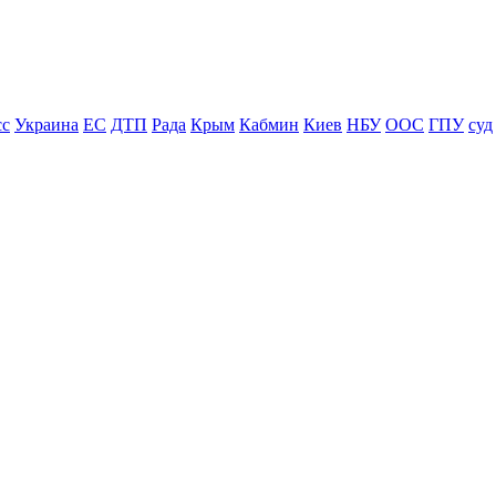
сс
Украина
ЕС
ДТП
Рада
Крым
Кабмин
Киев
НБУ
ООС
ГПУ
суд