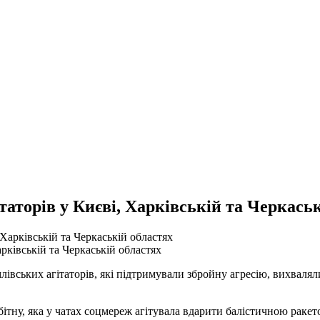
аторів у Києві, Харківській та Черкась
рківській та Черкаській областях
івських агітаторів, які підтримували збройну агресію, вихваляли
обітну, яка у чатах соцмереж агітувала вдарити балістичною рак