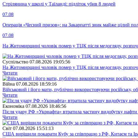
Стрілянина у школі у Таїланді: підліток убив 8 людей
07.08
Операція «Чесний призов»: на Закарпатті зник майже цілий пол
07.08
На Житомирщині чоловік помер у ТЦК після медогляду, розпоч
Суспiльство
07.08.2026 19:05:56
На Житомирщині чоловік помер у ТЦК після медогляду, розпоч
Читати
Війна
07.08.2026 18:59:16
Військовий і його мати, публічно використовуючи російську, о
Читати
Економіка
07.08.2026 18:46:56
Після удару РФ «Укрнафта» втратила частину видобутку нафти 
Читати
Свiт
07.08.2026 15:51:13
США вирішили покарати Кубу за співпрацю з РФ, Китаєм та І