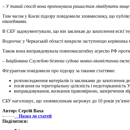
– У такий спосіб вона пропонувала рашистам ліквідувати вище 
Тим часом у Києві підозру повідомили зловмиснику, що публіку
нікнеймами.
В СБУ задокументували, що він закликав до захоплення всієї т
Водночас у Черкаській області викрили заступницю керівника 
Також вона виправдовувала повномасштабну агресію РФ проти 
– Ініційована Службою безпеки судова мовно-лінгвістична експ
Фігурантам повідомили про підозру за такими статтями:
розповсюдження матеріалів із закликами до захоплення дер
посягання на територіальну цілісність і недоторканність Ук
виправдовування, визнання правомірною, заперечення збройн
СБУ наголошує, що зловмисникам загрожує до 10 років увʼязне
Автор: Сергій Ваха
Назад до статей
Поділитися: