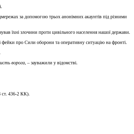
і.
цмережах за допомогою трьох анонімних акаунтів під різними
овував їхні злочини проти цивільного населення нашої держави.
і фейки про Сили оборони та оперативну ситуацію на фронті.
.
ристь ворога
, – зауважили у відомстві.
 ст. 436-2 КК).