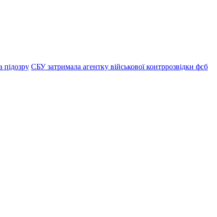
а підозру
СБУ затримала агентку військової контррозвідки фсб