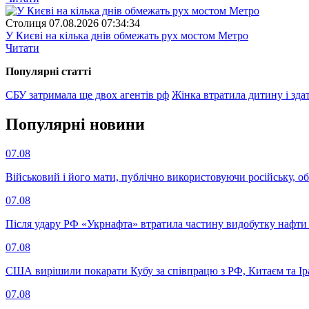
Столиця
07.08.2026 07:34:34
У Києві на кілька днів обмежать рух мостом Метро
Читати
Популярнi статтi
СБУ затримала ще двох агентів рф
Жінка втратила дитину і зда
Популярнi новини
07.08
Військовий і його мати, публічно використовуючи російську, о
07.08
Після удару РФ «Укрнафта» втратила частину видобутку нафти 
07.08
США вирішили покарати Кубу за співпрацю з РФ, Китаєм та І
07.08