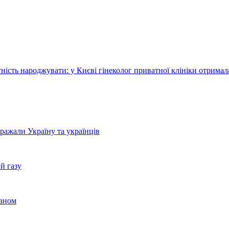
тність народжувати: у Києві гінеколог приватної клініки отримал
бражали Україну та українців
й газу
раном