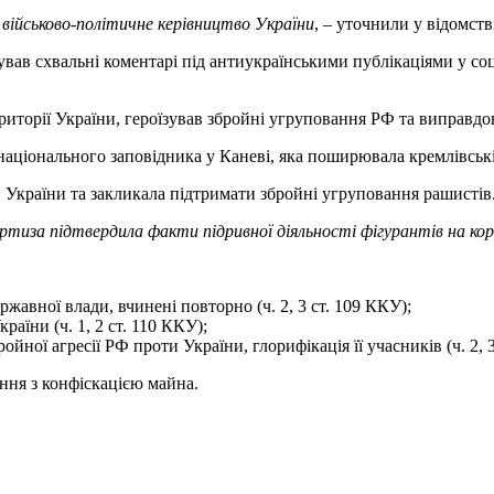
військово-політичне керівництво України
, – уточнили у відомств
вав схвальні коментарі під антиукраїнськими публікаціями у со
ериторії України, героїзував збройні угруповання РФ та виправд
національного заповідника у Каневі, яка поширювала кремлівськ
України та закликала підтримати збройні угруповання рашистів
ертиза підтвердила факти підривної діяльності фігурантів на ко
жавної влади, вчинені повторно (ч. 2, 3 ст. 109 ККУ);
раїни (ч. 1, 2 ст. 110 ККУ);
ої агресії РФ проти України, глорифікація її учасників (ч. 2, 3
ння з конфіскацією майна.