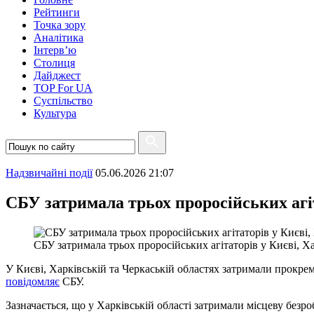
Рейтинги
Точка зору
Аналітика
Інтерв’ю
Столиця
Дайджест
TOP For UA
Суспiльство
Культура
Надзвичайні події
05.06.2026 21:07
СБУ затримала трьох проросійських агіт
СБУ затримала трьох проросійських агітаторів у Києві, Ха
У Києві, Харківській та Черкаській областях затримали прокремл
повідомляє
СБУ.
Зазначається, що у Харківській області затримали місцеву безр