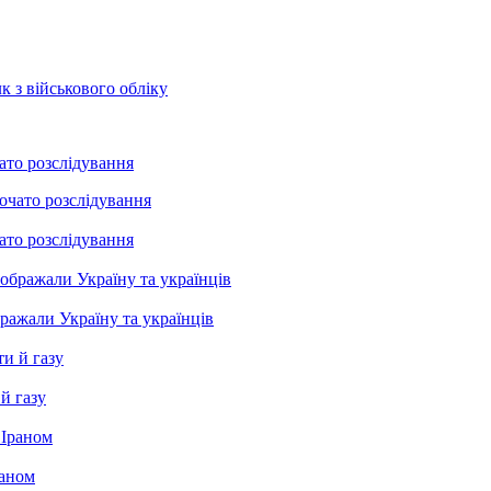
к з військового обліку
ато розслідування
ато розслідування
бражали Україну та українців
й газу
раном