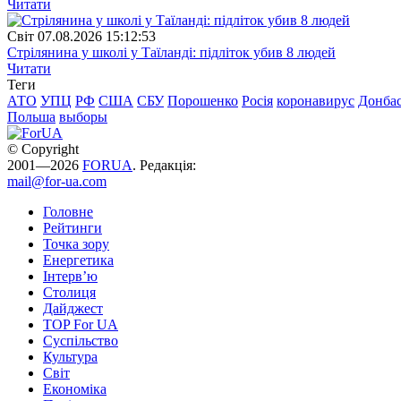
Читати
Свiт
07.08.2026 15:12:53
Стрілянина у школі у Таїланді: підліток убив 8 людей
Читати
Теги
АТО
УПЦ
РФ
США
СБУ
Порошенко
Росія
коронавирус
Донба
Польша
выборы
© Copyright
2001—2026
FORUA
. Редакція:
mail@for-ua.com
Головне
Рейтинги
Точка зору
Енергетика
Інтерв’ю
Столиця
Дайджест
TOP For UA
Суспiльство
Культура
Світ
Економіка