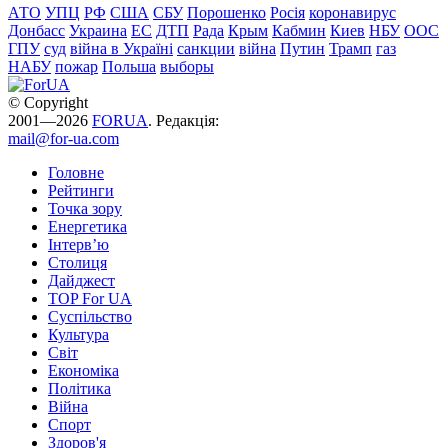
АТО
УПЦ
РФ
США
СБУ
Порошенко
Росія
коронавирус
Донбасс
Украина
ЕС
ДТП
Рада
Крым
Кабмин
Киев
НБУ
ООС
ГПУ
суд
війна в Україні
санкции
війна
Путин
Трамп
газ
НАБУ
пожар
Польша
выборы
© Copyright
2001—2026
FORUA
. Редакція:
mail@for-ua.com
Головне
Рейтинги
Точка зору
Енергетика
Інтерв’ю
Столиця
Дайджест
TOP For UA
Суспiльство
Культура
Світ
Економіка
Політика
Війна
Спорт
Здоров'я