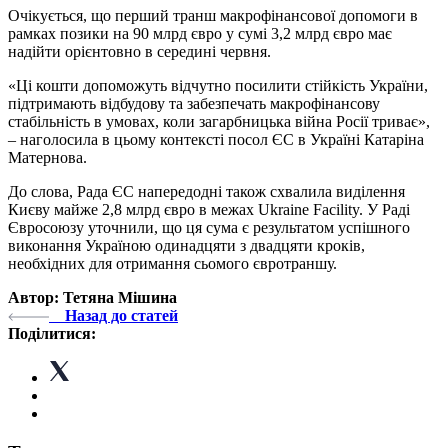
Очікується, що перший транш макрофінансової допомоги в
рамках позики на 90 млрд євро у сумі 3,2 млрд євро має
надійти орієнтовно в середині червня.
«Ці кошти допоможуть відчутно посилити стійкість України,
підтримають відбудову та забезпечать макрофінансову
стабільність в умовах, коли загарбницька війна Росії триває»,
– наголосила в цьому контексті посол ЄС в Україні Катаріна
Матернова.
До слова, Рада ЄС напередодні також схвалила виділення
Києву майже 2,8 млрд євро в межах Ukraine Facility. У Раді
Євросоюзу уточнили, що ця сума є результатом успішного
виконання Україною одинадцяти з двадцяти кроків,
необхідних для отримання сьомого євротраншу.
Автор: Тетяна Мішина
Назад до статей
Поділитися: