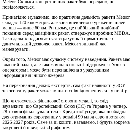
Meteor. Скільки конкретно цих ракет буде передано, не
повідомляється.
Принагідно зауважимо, що практична дальність ракети Meteor
складає 120 кілометрів, але зона впевненого ураження цілей
менша — лише 60 км. Ри цьому, це найбільший подібний
показник серед авіаційних ракет, стверджує виробник MBDA.
Така дальність досягається за рахунок її прямоточного
двигуна, який дозволяє ракеті Meteor тривалий час
маневрувати.
Окрім того, Meteor має сучасну систему наведення. Ракета має
власний радар, але також вона в польоті підтримує зв’язок з
оператором і може бути перенацілена з урахуванням
інформації від іншого джерела.
На переконання деяких експертів, сам факт наявності у ЗСУ
такого типу ракет може змінити співвідношення сил у повітрі.
Що ж стосується фінансової сторони медалі, то слід
зауважити, що Європейський Союз (ЄС) та Україна у четвер,
28 травня фіналізували текст Кредитної угоди, яка необхідна
для отримання євротраншу у розмірі 90 млрд євро протягом
2026-2027 років. Саме за ці кошти, нагадаємо, і будуть зокрема
закуплені й шведські «Грифони».