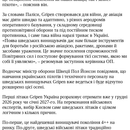
піхоти», – пояснив він.
За словами Паліси, Gripen створювався для війни, де авіація
має діяти швидко та адаптивно, з різних аеродромів
оперативного базування, у складному середовищі
протиповітряної оборони та під постійним тиском
противника, і саме така війна наразі триває в Україні.
«Поява шведських винищувачів дає нам більше інструментів
для боротьби з російською авіацією, ракетами, дронами й
засобами ураження. Це значне посилення спроможностей
Повітряних сил і поступове формування тієї системи, якою ми
собі її уявляємо», – резюмував заступник керівника ОП.
Водночас міністр оборони Швеції Пол Йонсон повідомив, що
навчання українських пілотів і технічного персоналу на
шведських винищувачах Gripen вже ведеться і буде відчутно
розширено цієї осені.
Перші літаки Gripen Україна розраховує отримати вже у грудні
2026 року чи січні 2027-го. На переконання військових
експертів, вибір Києвом саме шведських літаків є цілком
логічним з кількох причин.
По-перше, це найдешевші винищувачі покоління 4++ на
ринку. По-друге, шведські військові літаки традиційно