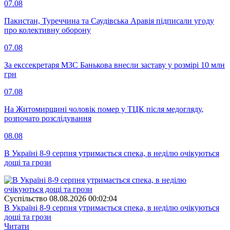
07.08
Пакистан, Туреччина та Саудівська Аравія підписали угоду
про колективну оборону
07.08
За екссекретаря МЗС Банькова внесли заставу у розмірі 10 млн
грн
07.08
На Житомирщині чоловік помер у ТЦК після медогляду,
розпочато розслідування
08.08
В Україні 8-9 серпня утримається спека, в неділю очікуються
дощі та грози
Суспiльство
08.08.2026 00:02:04
В Україні 8-9 серпня утримається спека, в неділю очікуються
дощі та грози
Читати