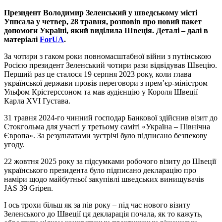
Президент Володимир Зеленський у шведському місті
Уппсала у четвер, 28 травня, розповів про новий пакет
допомоги Україні, який виділила Швеція. Деталі – далі в
матеріалі
ForUA
.
За чотири з гаком роки повномасштабної війни з путінською
Росією президент Зеленський чотири рази відвідував Швецію.
Перший раз це сталося 19 серпня 2023 року, коли глава
української держави провів переговори з прем’єр-міністром
Ульфом Крістерссоном та мав аудієнцію у Короля Швеції
Карла XVI Густава.
31 травня 2024-го чинний господар Банкової здійснив візит до
Стокгольма для участі у третьому саміті «Україна – Північна
Європа». За результатами зустрічі було підписано безпекову
угоду.
22 жовтня 2025 року за підсумками робочого візиту до Швеції
українського президента було підписано декларацію про
наміри щодо майбутньої закупівлі шведських винищувачів
JAS 39 Gripen.
І ось трохи більш як за пів року – під час нового візиту
Зеленського до Швеції ця декларація почала, як то кажуть,