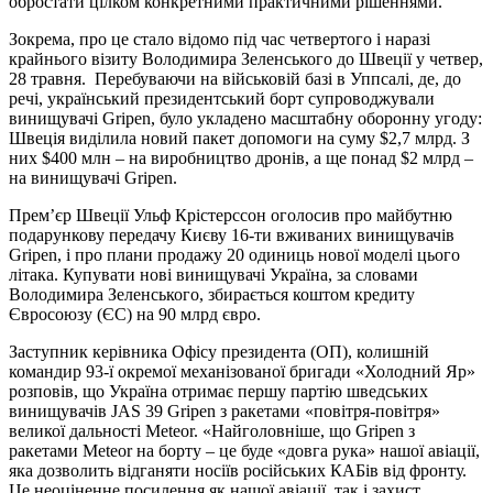
обростати цілком конкретними практичними рішеннями.
Зокрема, про це стало відомо під час четвертого і наразі
крайнього візиту Володимира Зеленського до Швеції у четвер,
28 травня. Перебуваючи на військовій базі в Уппсалі, де, до
речі, український президентський борт супроводжували
винищувачі Gripen, було укладено масштабну оборонну угоду:
Швеція виділила новий пакет допомоги на суму $2,7 млрд. З
них $400 млн – на виробництво дронів, а ще понад $2 млрд –
на винищувачі Gripen.
Прем’єр Швеції Ульф Крістерссон оголосив про майбутню
подарункову передачу Києву 16-ти вживаних винищувачів
Gripen, і про плани продажу 20 одиниць нової моделі цього
літака. Купувати нові винищувачі Україна, за словами
Володимира Зеленського, збирається коштом кредиту
Євросоюзу (ЄС) на 90 млрд євро.
Заступник керівника Офісу президента (ОП), колишній
командир 93-ї окремої механізованої бригади «Холодний Яр»
розповів, що Україна отримає першу партію шведських
винищувачів JAS 39 Gripen з ракетами «повітря-повітря»
великої дальності Meteor. «Найголовніше, що Gripen з
ракетами Meteor на борту – це буде «довга рука» нашої авіації,
яка дозволить відганяти носіїв російських КАБів від фронту.
Це неоціненне посилення як нашої авіації, так і захист