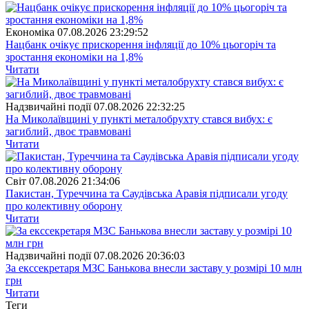
Економіка
07.08.2026 23:29:52
Нацбанк очікує прискорення інфляції до 10% цьогоріч та
зростання економіки на 1,8%
Читати
Надзвичайні події
07.08.2026 22:32:25
На Миколаївщині у пункті металобрухту стався вибух: є
загиблий, двоє травмовані
Читати
Свiт
07.08.2026 21:34:06
Пакистан, Туреччина та Саудівська Аравія підписали угоду
про колективну оборону
Читати
Надзвичайні події
07.08.2026 20:36:03
За екссекретаря МЗС Банькова внесли заставу у розмірі 10 млн
грн
Читати
Теги