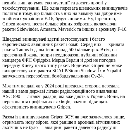
невибагливі до умов експлуатації та досить прості у
техобслуговуванні. Ще одна перевага шведських винищувачів
полягає в тому, що більшість з них на відміну від добре вже
знайомих українцям F-16, будуть новими. Ну, і зрештою,
Gripen можуть нести більше різних озброєнь, включаючи
ракети Sidewinder, Amraam, Maverick та інших з арсеналу F-16.
Шведські винищувачі здатні застосовувати і багато
європейських авіаційних ракет і бомб. Серед них — крилата
ракета Taurus із дальністю понад 500 кілометрів. Втім, на
превеликий жаль, попри неодноразові публічні обіцянки
канцлера ФРН Фрідріха Мерца Берлін й досі не погодив
передачу Києву цього типу ракет. Водночас Gripen не може
використовувати ракети SCALP/Storm Shadow. Їх в Україні
запускають перероблені бомбардувальники Су-24.
Між тим не далі як у 2024 році шведська сторона передала
нашій з вами державі літаки радіолокаційного виявлення
ASC-890 — літаючі радари, які вже діють в Україні. Вони, на
переконання профільних фахівців, значно підвищать
ефективність винищувачів Gripen.
Разом із винищувачами Gripen ЗСУ, як вже зазначалося вище,
отримають нову зброю, якої раніше в арсеналі вітчизняних
льотчиків не було — авіаційні ракети далекого радіусу дії