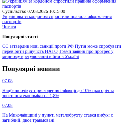
Суспiльство
07.08.2026 10:15:00
Українцям за кордоном спростили правила оформлення
паспортів
Читати
Популярнi статтi
ЄС затвердив нові санкції проти РФ
Путін може спробувати
перевірити рішучість НАТО
Трамп заявив про прогрес у
мирному врегулюванні війни в Україні
Популярнi новини
07.08
Нацбанк очікує прискорення інфляції до 10% цьогоріч та
зростання економіки на 1,8%
07.08
На Миколаївщині у пункті металобрухту стався вибух: є
загиблий, двоє травмовані