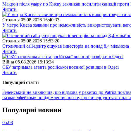
Макрон після удару по Києву закликав посилити санкції проти 
Читати
Столиця
05.08.2026 16:40:33
У метро Києва заявили про неможливість використовувати ваго
Читати
Столиця
05.08.2026 15:53:20
Столичний call-центр ошукав інвесторів на понад 8,4 мільйона
Читати
Війна
05.08.2026 15:13:34
СБУ затримала агента російської воєнної розвідки в Одесі
Читати
Популярнi статтi
Зеленський не виключив, що відмова у ракетах до Patriot пов'яз
назвав «фейком» повідомлення про те, що вичерпуються запаси
Популярнi новини
05.08