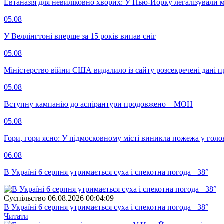
Евтаназія для невиліковно хворих: У Нью-Йорку легалізували 
05.08
У Веллінгтоні вперше за 15 років випав сніг
05.08
Міністерство війни США видалило із сайту розсекречені дані пр
05.08
Вступну кампанію до аспірантури продовжено – МОН
05.08
Гори, гори ясно: У підмосковному місті виникла пожежа у голо
06.08
В Україні 6 серпня утримається суха і спекотна погода +38°
Суспiльство
06.08.2026 00:04:09
В Україні 6 серпня утримається суха і спекотна погода +38°
Читати