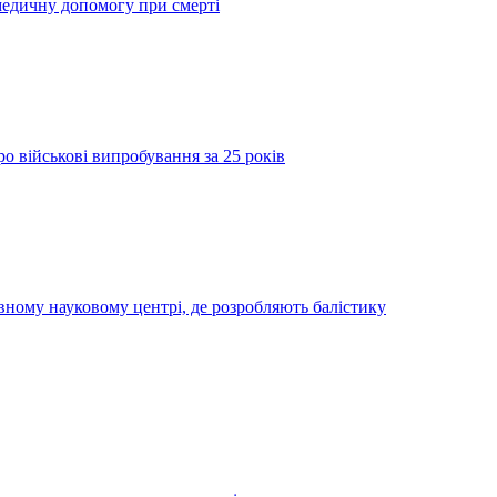
медичну допомогу при смерті
о військові випробування за 25 років
вному науковому центрі, де розробляють балістику