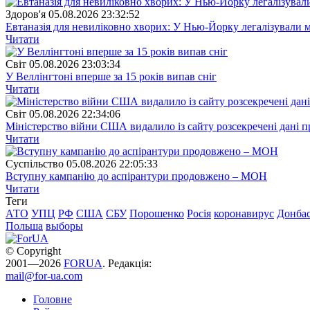
Здоров'я
05.08.2026 23:32:52
Евтаназія для невиліковно хворих: У Нью-Йорку легалізували 
Читати
Свiт
05.08.2026 23:03:34
У Веллінгтоні вперше за 15 років випав сніг
Читати
Свiт
05.08.2026 22:34:06
Міністерство війни США видалило із сайту розсекречені дані пр
Читати
Суспiльство
05.08.2026 22:05:33
Вступну кампанію до аспірантури продовжено – МОН
Читати
Теги
АТО
УПЦ
РФ
США
СБУ
Порошенко
Росія
коронавирус
Донба
Польша
выборы
© Copyright
2001—2026
FORUA
. Редакція:
mail@for-ua.com
Головне