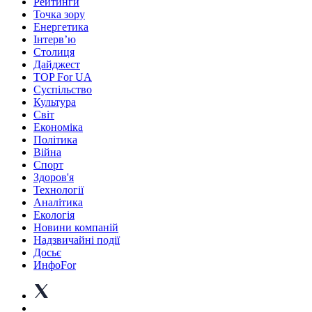
Рейтинги
Точка зору
Енергетика
Інтерв’ю
Столиця
Дайджест
TOP For UA
Суспiльство
Культура
Світ
Економіка
Політика
Війна
Спорт
Здоров'я
Технології
Аналітика
Екологія
Новини компаній
Надзвичайні події
Досьє
ИнфоFor