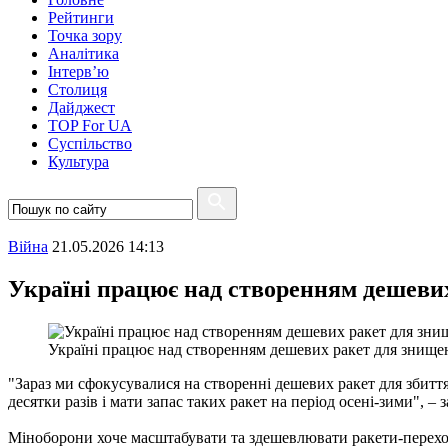
Рейтинги
Точка зору
Аналітика
Інтерв’ю
Столиця
Дайджест
TOP For UA
Суспiльство
Культура
Війна
21.05.2026 14:13
Україні працює над створенням дешевих
Україні працює над створенням дешевих ракет для знище
"Зараз ми сфокусувалися на створенні дешевих ракет для збиття
десятки разів і мати запас таких ракет на період осені-зими", 
Міноборони хоче масштабувати та здешевлювати ракети-перехоп