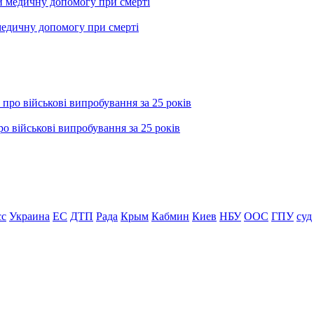
медичну допомогу при смерті
о військові випробування за 25 років
сс
Украина
ЕС
ДТП
Рада
Крым
Кабмин
Киев
НБУ
ООС
ГПУ
суд