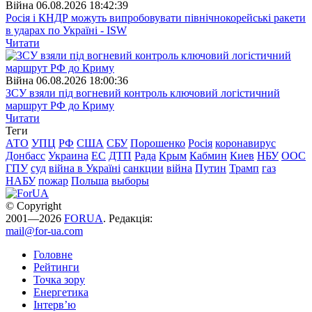
Війна
06.08.2026 18:42:39
Росія і КНДР можуть випробовувати північнокорейські ракети
в ударах по Україні - ISW
Читати
Війна
06.08.2026 18:00:36
ЗСУ взяли під вогневий контроль ключовий логістичний
маршрут РФ до Криму
Читати
Теги
АТО
УПЦ
РФ
США
СБУ
Порошенко
Росія
коронавирус
Донбасс
Украина
ЕС
ДТП
Рада
Крым
Кабмин
Киев
НБУ
ООС
ГПУ
суд
війна в Україні
санкции
війна
Путин
Трамп
газ
НАБУ
пожар
Польша
выборы
© Copyright
2001—2026
FORUA
. Редакція:
mail@for-ua.com
Головне
Рейтинги
Точка зору
Енергетика
Інтерв’ю