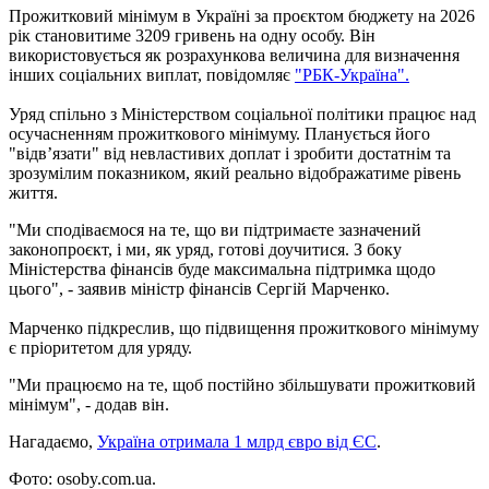
Прожитковий мінімум в Україні за проєктом бюджету на 2026
рік становитиме 3209 гривень на одну особу. Він
використовується як розрахункова величина для визначення
інших соціальних виплат, повідомляє
"РБК-Україна".
Уряд спільно з Міністерством соціальної політики працює над
осучасненням прожиткового мінімуму. Планується його
"відв’язати" від невластивих доплат і зробити достатнім та
зрозумілим показником, який реально відображатиме рівень
життя.
"Ми сподіваємося на те, що ви підтримаєте зазначений
законопроєкт, і ми, як уряд, готові доучитися. З боку
Міністерства фінансів буде максимальна підтримка щодо
цього", - заявив міністр фінансів Сергій Марченко.
Марченко підкреслив, що підвищення прожиткового мінімуму
є пріоритетом для уряду.
"Ми працюємо на те, щоб постійно збільшувати прожитковий
мінімум", - додав він.
Нагадаємо,
Україна отримала 1 млрд євро від ЄС
.
Фото: osoby.com.ua.