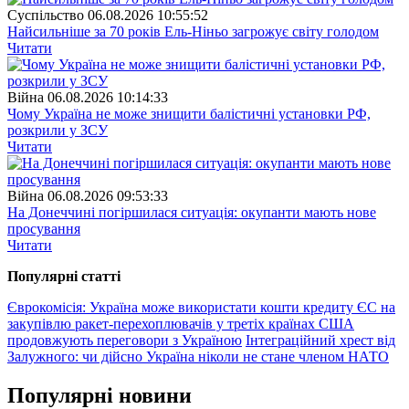
Суспiльство
06.08.2026 10:55:52
Найсильніше за 70 років Ель-Ніньо загрожує світу голодом
Читати
Війна
06.08.2026 10:14:33
Чому Україна не може знищити балістичні установки РФ,
розкрили у ЗСУ
Читати
Війна
06.08.2026 09:53:33
На Донеччині погіршилася ситуація: окупанти мають нове
просування
Читати
Популярнi статтi
Єврокомісія: Україна може використати кошти кредиту ЄС на
закупівлю ракет-перехоплювачів у третіх країнах
США
продовжують переговори з Україною
Інтеграційний хрест від
Залужного: чи дійсно Україна ніколи не стане членом НАТО
Популярнi новини