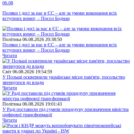
06.08
Поляки і досі за нас в ЄС – але за умови виконання всіх
вступних вимог, – Посол Боднар
Полiтика
06.08.2026 20:38:50
Поляки і досі за нас в ЄС – але за умови виконання всіх
вступних вимог, – Посол Боднар
Читати
Свiт
06.08.2026 19:54:59
У Польщі осквернили українське місце пам'яти, посольство
звернулося до влади
Читати
Полiтика
06.08.2026 19:01:43
У Раді поставили під сумнів процедуру призначення міністра
цифрової трансформації
Читати