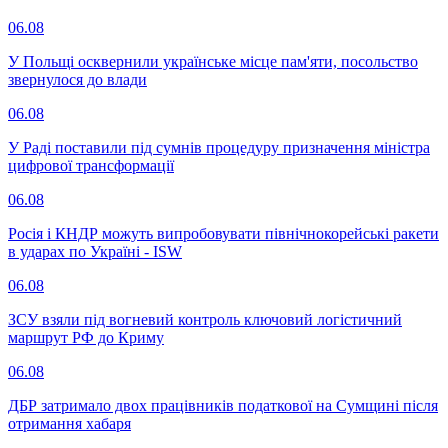
06.08
У Польщі осквернили українське місце пам'яти, посольство
звернулося до влади
06.08
У Раді поставили під сумнів процедуру призначення міністра
цифрової трансформації
06.08
Росія і КНДР можуть випробовувати північнокорейські ракети
в ударах по Україні - ISW
06.08
ЗСУ взяли під вогневий контроль ключовий логістичний
маршрут РФ до Криму
06.08
ДБР затримало двох працівників податкової на Сумщині після
отримання хабаря