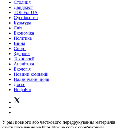
Столиця
Дайджест
TOP For UA
Суспiльство
Культура
Світ
Економіка
Політика
Війна
Спорт
Здоров'я
Технології
Аналітика
Екологія
Новини компаній
Надзвичайні події
Досьє
ИнфоFor
У разі повного або часткового передрукування матеріалів
сайту посилання на https://for-ua.com є обов'язковим