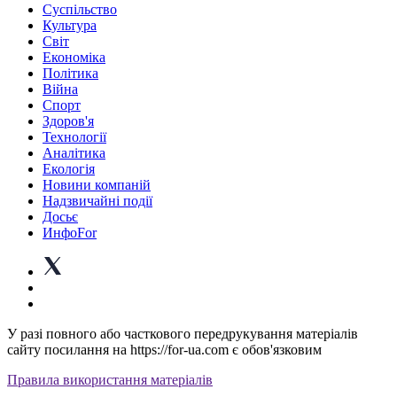
Суспiльство
Культура
Світ
Економіка
Політика
Війна
Спорт
Здоров'я
Технології
Аналітика
Екологія
Новини компаній
Надзвичайні події
Досьє
ИнфоFor
У разі повного або часткового передрукування матеріалів
сайту посилання на https://for-ua.com є обов'язковим
Правила використання матеріалів