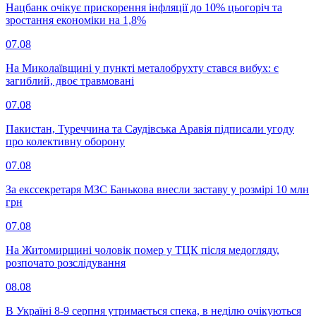
Нацбанк очікує прискорення інфляції до 10% цьогоріч та
зростання економіки на 1,8%
07.08
На Миколаївщині у пункті металобрухту стався вибух: є
загиблий, двоє травмовані
07.08
Пакистан, Туреччина та Саудівська Аравія підписали угоду
про колективну оборону
07.08
За екссекретаря МЗС Банькова внесли заставу у розмірі 10 млн
грн
07.08
На Житомирщині чоловік помер у ТЦК після медогляду,
розпочато розслідування
08.08
В Україні 8-9 серпня утримається спека, в неділю очікуються