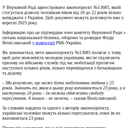
У Верховній Раді зареєстровано законопроєкт №13685, який
стосується дозволу чоловікам віком від 18 до 22 років вільно
виїжджати з України. Цей документ можуть розглянути вже у
вересні 2025 року.
Інформацію про це підтвердив член комітету Верховної Ради з
питань національної безпеки, оборони та розвідки Федір
Веніславський
у коментарі
РБК-Україна.
Як зазначається, мета законопроєкту №13685 полягає у тому,
щоб дати можливість молодим українцям, які не підлягають
призову на військову службу під час мобілізації протягом
наступних кількох років, вільно переміщатися з батьківщини
та додому.
– Ми розуміємо, що може бути мобілізована людина у 25
років. Значить ті, яким в цьому році виповнюється 23 роки, а в
наступному 24 роки – їм можна обмежити свободу
пересування. А іншим – не можна
, – сказав Веніславський.
За словами нардепа та одного з авторів законопроєкту,
українські чоловіки можуть вільно пересуватися, поки їм не
виповниться 23 роки.
Проте він наголосив, що у разі ухвалення документа