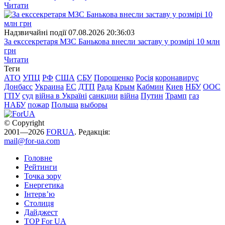
Читати
Надзвичайні події
07.08.2026 20:36:03
За екссекретаря МЗС Банькова внесли заставу у розмірі 10 млн
грн
Читати
Теги
АТО
УПЦ
РФ
США
СБУ
Порошенко
Росія
коронавирус
Донбасс
Украина
ЕС
ДТП
Рада
Крым
Кабмин
Киев
НБУ
ООС
ГПУ
суд
війна в Україні
санкции
війна
Путин
Трамп
газ
НАБУ
пожар
Польша
выборы
© Copyright
2001—2026
FORUA
. Редакція:
mail@for-ua.com
Головне
Рейтинги
Точка зору
Енергетика
Інтерв’ю
Столиця
Дайджест
TOP For UA