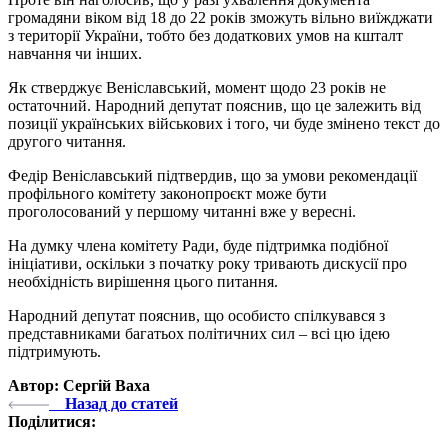
громадяни віком від 18 до 22 років зможуть вільно виїжджати
з території України, тобто без додаткових умов на кшталт
навчання чи інших.
Як стверджує Веніславський, момент щодо 23 років не
остаточний. Народний депутат пояснив, що це залежить від
позиції українських військових і того, чи буде змінено текст до
другого читання.
Федір Веніславський підтвердив, що за умови рекомендації
профільного комітету законопроєкт може бути
проголосований у першому читанні вже у вересні.
На думку члена комітету Ради, буде підтримка подібної
ініціативи, оскільки з початку року тривають дискусії про
необхідність вирішення цього питання.
Народний депутат пояснив, що особисто спілкувався з
представниками багатьох політичних сил – всі цю ідею
підтримують.
Автор: Сергій Ваха
Назад до статей
Поділитися: