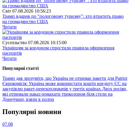
Свiт
07.08.2026 10:56:23
Трамп вдарив по "пологовому туризму": хто втратить право
на громадянство США
Читати
Суспiльство
07.08.2026 10:15:00
Українцям за кордоном спростили правила оформлення
паспортів
Читати
Популярнi статтi
Трамп дав зрозуміти, що Україна не отримає ракети для Patriot
Єврокомісія: Україна може використати кошти кредиту ЄС на
закупівлю ракет-перехоплювачів у третіх країнах
Двох росіян,
які отримали наказ помахати триколором біля стели на
Донеччині, взяли в полон
Популярнi новини
07.08