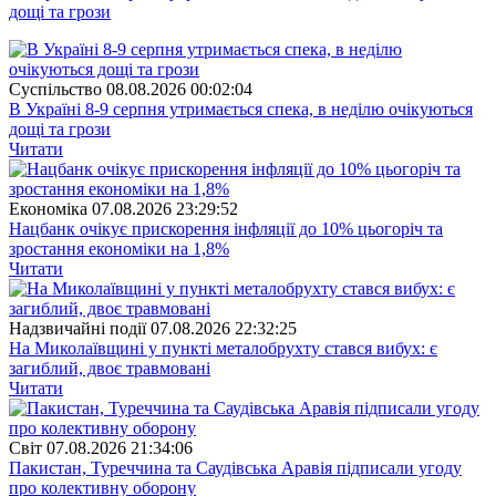
дощі та грози
Суспiльство
08.08.2026 00:02:04
В Україні 8-9 серпня утримається спека, в неділю очікуються
дощі та грози
Читати
Економіка
07.08.2026 23:29:52
Нацбанк очікує прискорення інфляції до 10% цьогоріч та
зростання економіки на 1,8%
Читати
Надзвичайні події
07.08.2026 22:32:25
На Миколаївщині у пункті металобрухту стався вибух: є
загиблий, двоє травмовані
Читати
Свiт
07.08.2026 21:34:06
Пакистан, Туреччина та Саудівська Аравія підписали угоду
про колективну оборону