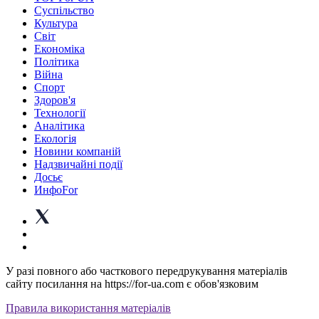
Суспiльство
Культура
Світ
Економіка
Політика
Війна
Спорт
Здоров'я
Технології
Аналітика
Екологія
Новини компаній
Надзвичайні події
Досьє
ИнфоFor
У разі повного або часткового передрукування матеріалів
сайту посилання на https://for-ua.com є обов'язковим
Правила використання матеріалів