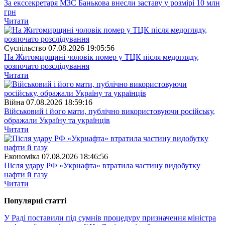
За екссекретаря МЗС Банькова внесли заставу у розмірі 10 млн
грн
Читати
Суспiльство
07.08.2026 19:05:56
На Житомирщині чоловік помер у ТЦК після медогляду,
розпочато розслідування
Читати
Війна
07.08.2026 18:59:16
Військовий і його мати, публічно використовуючи російську,
ображали Україну та українців
Читати
Економіка
07.08.2026 18:46:56
Після удару РФ «Укрнафта» втратила частину видобутку
нафти й газу
Читати
Популярнi статтi
У Раді поставили під сумнів процедуру призначення міністра