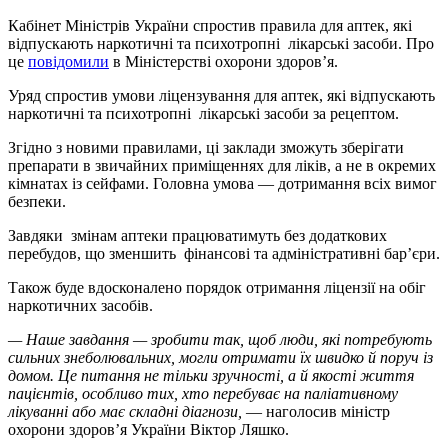
Кабінет Міністрів України спростив правила для аптек, які
відпускають наркотичні та психотропні лікарські засоби. Про
це
повідомили
в Міністерстві охорони здоров’я.
Уряд спростив умови ліцензування для аптек, які відпускають
наркотичні та психотропні лікарські засоби за рецептом.
Згідно з новими правилами, ці заклади зможуть зберігати
препарати в звичайних приміщеннях для ліків, а не в окремих
кімнатах із сейфами. Головна умова — дотримання всіх вимог
безпеки.
Завдяки змінам аптеки працюватимуть без додаткових
перебудов, що зменшить фінансові та адміністративні бар’єри.
Також буде вдосконалено порядок отримання ліцензії на обіг
наркотичних засобів.
— Наше завдання — зробити так, щоб люди, які потребують
сильних знеболювальних, могли отримати їх швидко й поруч із
домом. Це питання не тільки зручності, а й якості життя
пацієнтів, особливо тих, хто перебуває на паліативному
лікуванні або має складні діагнози,
— наголосив міністр
охорони здоров’я України Віктор Ляшко.