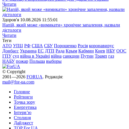
Читати
Здоров'я
10.08.2026 11:55:01
Напій, який може «вимикати» хронічне запалення, назвали
дієтологи
Читати
Теги
АТО
УПЦ
РФ
США
СБУ
Порошенко
Росія
коронавирус
Донбасс
Украина
ЕС
ДТП
Рада
Крым
Кабмин
Киев
НБУ
ООС
ГПУ
суд
війна в Україні
війна
санкции
Путин
Трамп
газ
НАБУ
пожар
Польша
выборы
© Copyright
2001—2026
FORUA
. Редакція:
mail@for-ua.com
Головне
Рейтинги
Точка зору
Енергетика
Інтерв’ю
Столиця
Дайджест
TOP For UA