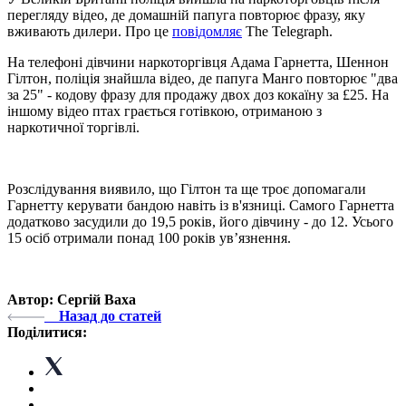
перегляду відео, де домашній папуга повторює фразу, яку
вживають дилери. Про це
повідомляє
The Telegraph.
На телефоні дівчини наркоторгівця Адама Гарнетта, Шеннон
Гілтон, поліція знайшла відео, де папуга Манго повторює "два
за 25" - кодову фразу для продажу двох доз кокаїну за £25. На
іншому відео птах грається готівкою, отриманою з
наркотичної торгівлі.
Розслідування виявило, що Гілтон та ще троє допомагали
Гарнетту керувати бандою навіть із в'язниці. Самого Гарнетта
додатково засудили до 19,5 років, його дівчину - до 12. Усього
15 осіб отримали понад 100 років ув’язнення.
Автор: Сергій Ваха
Назад до статей
Поділитися: