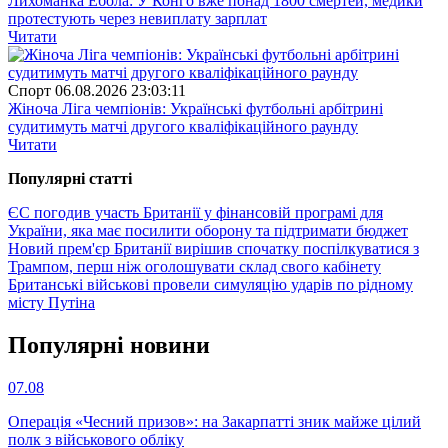
Лихоманка Ебола: У Конго вже понад 1800 смертей, медики
протестують через невиплату зарплат
Читати
Спорт
06.08.2026 23:03:11
Жіноча Ліга чемпіонів: Українські футбольні арбітрині
судитимуть матчі другого кваліфікаційного раунду
Читати
Популярнi статтi
ЄС погодив участь Британії у фінансовій програмі для
України, яка має посилити оборону та підтримати бюджет
Новий прем'єр Британії вирішив спочатку поспілкуватися з
Трампом, перш ніж оголошувати склад свого кабінету
Британські військові провели симуляцію ударів по рідному
місту Путіна
Популярнi новини
07.08
Операція «Чесний призов»: на Закарпатті зник майже цілий
полк з військового обліку