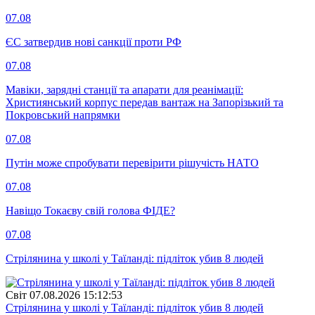
07.08
ЄС затвердив нові санкції проти РФ
07.08
Мавіки, зарядні станції та апарати для реанімації:
Християнський корпус передав вантаж на Запорізький та
Покровський напрямки
07.08
Путін може спробувати перевірити рішучість НАТО
07.08
Навіщо Токаєву свій голова ФІДЕ?
07.08
Стрілянина у школі у Таїланді: підліток убив 8 людей
Свiт
07.08.2026 15:12:53
Стрілянина у школі у Таїланді: підліток убив 8 людей