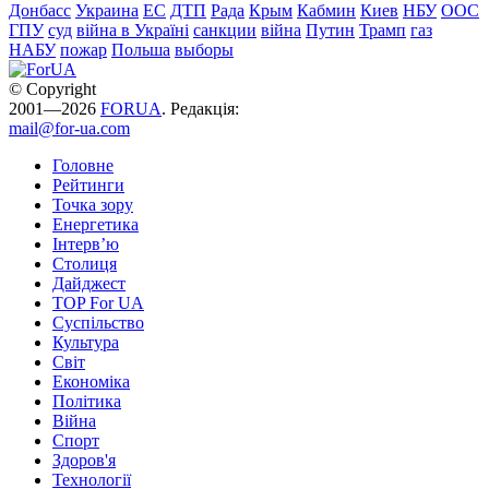
Донбасс
Украина
ЕС
ДТП
Рада
Крым
Кабмин
Киев
НБУ
ООС
ГПУ
суд
війна в Україні
санкции
війна
Путин
Трамп
газ
НАБУ
пожар
Польша
выборы
© Copyright
2001—2026
FORUA
. Редакція:
mail@for-ua.com
Головне
Рейтинги
Точка зору
Енергетика
Інтерв’ю
Столиця
Дайджест
TOP For UA
Суспiльство
Культура
Світ
Економіка
Політика
Війна
Спорт
Здоров'я
Технології