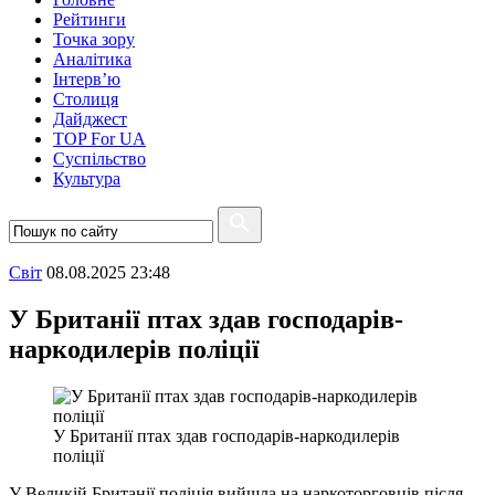
Рейтинги
Точка зору
Аналітика
Інтерв’ю
Столиця
Дайджест
TOP For UA
Суспiльство
Культура
Свiт
08.08.2025 23:48
У Британії птах здав господарів-
наркодилерів поліції
У Британії птах здав господарів-наркодилерів
поліції
У Великій Британії поліція вийшла на наркоторговців після