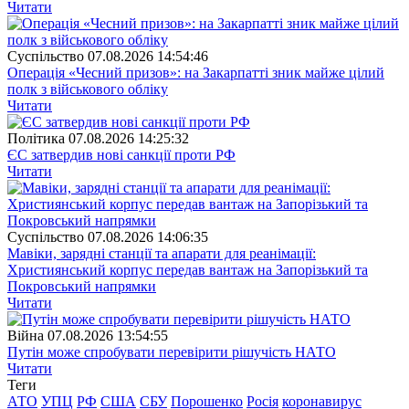
Читати
Суспiльство
07.08.2026 14:54:46
Операція «Чесний призов»: на Закарпатті зник майже цілий
полк з військового обліку
Читати
Полiтика
07.08.2026 14:25:32
ЄС затвердив нові санкції проти РФ
Читати
Суспiльство
07.08.2026 14:06:35
Мавіки, зарядні станції та апарати для реанімації:
Християнський корпус передав вантаж на Запорізький та
Покровський напрямки
Читати
Війна
07.08.2026 13:54:55
Путін може спробувати перевірити рішучість НАТО
Читати
Теги
АТО
УПЦ
РФ
США
СБУ
Порошенко
Росія
коронавирус