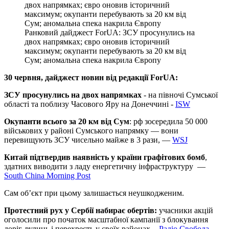
Ранковий дайджест ForUА: ЗСУ просунулись на
двох напрямках; євро оновив історичний
максимум; окупанти перебувають за 20 км від
Сум; аномальна спека накрила Європу
30 червня, дайджест новин від редакції ForUА:
ЗСУ просунулись на двох напрямках
- на півночі Сумської
області та поблизу Часового Яру на Донеччині -
ISW
Окупанти всього за 20 км від Сум
: рф зосередила 50 000
військових у районі Сумського напрямку — вони
перевищують ЗСУ чисельно майже в 3 рази, —
WSJ
Китай підтвердив наявність у країни графітових бомб
,
здатних виводити з ладу енергетичну інфраструктуру —
South China Morning Post
Сам об’єкт при цьому залишається неушкодженим.
Протестний рух у Сербії набирає обертів:
учасники акцій
оголосили про початок масштабної кампанії з блокування
доріг, вулиць і перехресть у своїх районах, -
Радіо Свобода