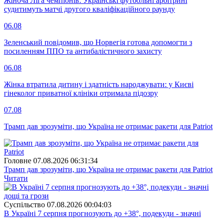
Жіноча Ліга чемпіонів: Українські футбольні арбітрині
судитимуть матчі другого кваліфікаційного раунду
06.08
Зеленський повідомив, що Норвегія готова допомогти з
посиленням ППО та антибалістичного захисту
06.08
Жінка втратила дитину і здатність народжувати: у Києві
гінеколог приватної клініки отримала підозру
07.08
Трамп дав зрозуміти, що Україна не отримає ракети для Patriot
Головне
07.08.2026 06:31:34
Трамп дав зрозуміти, що Україна не отримає ракети для Patriot
Читати
Суспiльство
07.08.2026 00:04:03
В Україні 7 серпня прогнозують до +38°, подекуди - значні