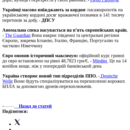
Українці масово виїжджають за кордон
: пасажиропотік на
українському кордоні досяг вражаючої позначки в 141 тисячу
перетинів за добу, -
ДПСУ
Аномальна спека насувається на п’ять європейських країн
,
-
The Guardian
Вона накриє південні та центральні регіони
Європи, зокрема Іспанію, Італію, Францію, Португалію та
частково Німеччину
Євро оновив історичний максимум:
офіційний курс гривні
до євро встановлено на рівні 48,7823 грн/€, -
Мінфін
Це на 14
копійок вище, ніж у попередній банківський день
Україна створює новий тип підрозділів ППО
, -
Deutsche
Welle
Вони будуть спеціалізуватися на перехопленні ворожих
БПЛА за допомогою дронів-перехоплювачів.
Назад до статей
Поділитися: