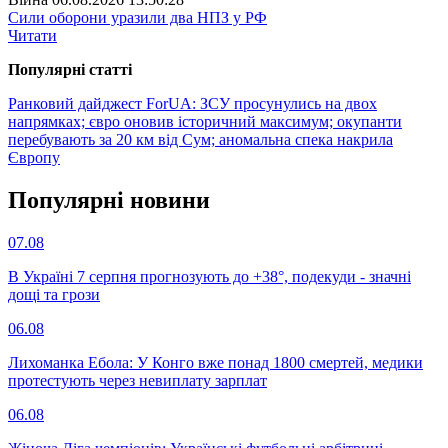
Сили оборони уразили два НПЗ у РФ
Читати
Популярнi статтi
Ранковий дайджест ForUА: ЗСУ просунулись на двох
напрямках; євро оновив історичний максимум; окупанти
перебувають за 20 км від Сум; аномальна спека накрила
Європу
Популярнi новини
07.08
В Україні 7 серпня прогнозують до +38°, подекуди - значні
дощі та грози
06.08
Лихоманка Ебола: У Конго вже понад 1800 смертей, медики
протестують через невиплату зарплат
06.08