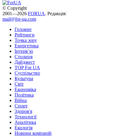
© Copyright
2001—2026
FORUA
. Редакція:
mail@for-ua.com
Головне
Рейтинги
Точка зору
Енергетика
Інтерв’ю
Столиця
Дайджест
TOP For UA
Суспiльство
Культура
Світ
Економіка
Політика
Війна
Спорт
Здоров'я
Технології
Аналітика
Екологія
Новини компаній