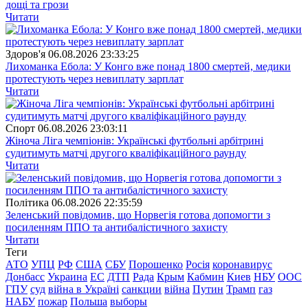
дощі та грози
Читати
Здоров'я
06.08.2026 23:33:25
Лихоманка Ебола: У Конго вже понад 1800 смертей, медики
протестують через невиплату зарплат
Читати
Спорт
06.08.2026 23:03:11
Жіноча Ліга чемпіонів: Українські футбольні арбітрині
судитимуть матчі другого кваліфікаційного раунду
Читати
Полiтика
06.08.2026 22:35:59
Зеленський повідомив, що Норвегія готова допомогти з
посиленням ППО та антибалістичного захисту
Читати
Теги
АТО
УПЦ
РФ
США
СБУ
Порошенко
Росія
коронавирус
Донбасс
Украина
ЕС
ДТП
Рада
Крым
Кабмин
Киев
НБУ
ООС
ГПУ
суд
війна в Україні
санкции
війна
Путин
Трамп
газ
НАБУ
пожар
Польша
выборы