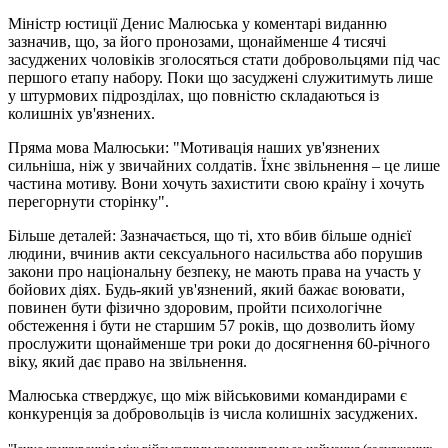
Міністр юстиції Денис Малюська у коментарі виданню
зазначив, що, за його пронозами, щонайменше 4 тисячі
засуджених чоловіків зголосяться стати добровольцями під час
першого етапу набору. Поки що засуджені служитимуть лише
у штурмових підрозділах, що повністю складаються із
колишніх ув'язнених.
Пряма мова Малюськи: "Мотивація наших ув'язнених
сильніша, ніж у звичайних солдатів. Їхнє звільнення – це лише
частина мотиву. Вони хочуть захистити свою країну і хочуть
перегорнути сторінку".
Більше деталей: Зазначається, що ті, хто вбив більше однієї
людини, вчинив акти сексуального насильства або порушив
закони про національну безпеку, не мають права на участь у
бойових діях. Будь-який ув'язнений, який бажає воювати,
повинен бути фізично здоровим, пройти психологічне
обстеження і бути не старшим 57 років, що дозволить йому
прослужити щонайменше три роки до досягнення 60-річного
віку, який дає право на звільнення.
Малюська стверджує, що між військовими командирами є
конкуренція за добровольців із числа колишніх засуджених.