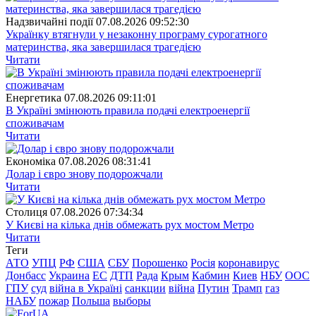
Надзвичайні події
07.08.2026 09:52:30
Українку втягнули у незаконну програму сурогатного
материнства, яка завершилася трагедією
Читати
Енергетика
07.08.2026 09:11:01
В Україні змінюють правила подачі електроенергії
споживачам
Читати
Економіка
07.08.2026 08:31:41
Долар і євро знову подорожчали
Читати
Столиця
07.08.2026 07:34:34
У Києві на кілька днів обмежать рух мостом Метро
Читати
Теги
АТО
УПЦ
РФ
США
СБУ
Порошенко
Росія
коронавирус
Донбасс
Украина
ЕС
ДТП
Рада
Крым
Кабмин
Киев
НБУ
ООС
ГПУ
суд
війна в Україні
санкции
війна
Путин
Трамп
газ
НАБУ
пожар
Польша
выборы