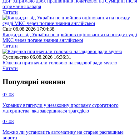
ДБР затримало двох працівників податкової на Сумщині після
отримання хабаря
Читати
Свiт
06.08.2026 17:04:38
Кандидат від України не пройшов оцінювання на посаду судді
МКС через погане знання англійської
Читати
Суспiльство
06.08.2026 16:36:31
Ющенка призначили головою наглядової ради музею
Читати
Популярнi новини
07.08
Українку втягнули у незаконну програму сурогатного
материнства, яка завершилася трагедією
07.08
Можно ли установить автоматику на старые распашные
ворота