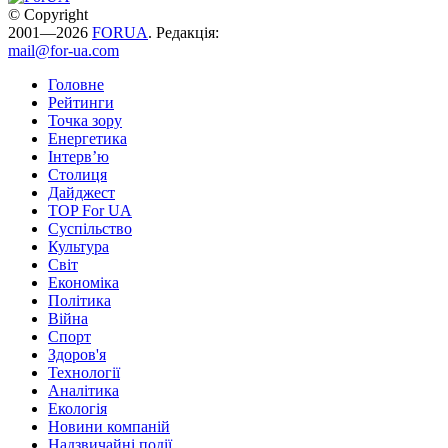
© Copyright
2001—2026
FORUA
. Редакція:
mail@for-ua.com
Головне
Рейтинги
Точка зору
Енергетика
Інтерв’ю
Столиця
Дайджест
TOP For UA
Суспiльство
Культура
Світ
Економіка
Політика
Війна
Спорт
Здоров'я
Технології
Аналітика
Екологія
Новини компаній
Надзвичайні події