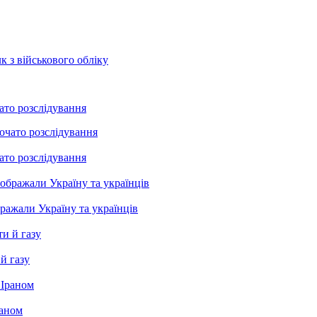
к з військового обліку
ато розслідування
ато розслідування
бражали Україну та українців
й газу
раном