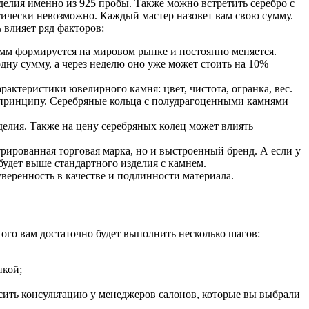
делия именно из 925 пробы. Также можно встретить серебро с
тически невозможно. Каждый мастер назовет вам свою сумму.
 влияет ряд факторов:
рамм формируется на мировом рынке и постоянно меняется.
дну сумму, а через неделю оно уже может стоить на 10%
актеристики ювелирного камня: цвет, чистота, огранка, вес.
у принципу. Серебряные кольца с полудрагоценными камнями
елия. Также на цену серебряных колец может влиять
трированная торговая марка, но и выстроенный бренд. А если у
будет выше стандартного изделия с камнем.
уверенность в качестве и подлинности материала.
ого вам достаточно будет выполнить несколько шагов:
нкой;
ить консультацию у менеджеров салонов, которые вы выбрали