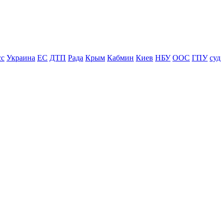
сс
Украина
ЕС
ДТП
Рада
Крым
Кабмин
Киев
НБУ
ООС
ГПУ
суд