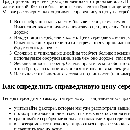
Традиционно перечень факторов начинают с пробы металла. Но 
маркировкой 960, но в большинстве случаев это будет индиви
Мы же рассмотрим, как оценивать справедливую цену на сереб
Вес серебряного кольца. Чем больше вес изделия, тем вы
Изменения также влияют на итоговую цену изделия. Этим 
дороже.
Инкрустация серебряных колец. Цена серебряных колец за
Обычно такие характеристики встречаются у бриллианто
будут стоить дешевле.
Сложные и уникальные дизайны требуют больше времени и
используемое оборудование, ведь чем оно дороже, тем ка
Эксклюзивность и бренд. Сейчас практически любой товар
этого бренда эксклюзивная и лимитированная коллекция,
Наличие сертификатов качества и подлинности (например,
Как определить справедливую цену сер
Теперь переходим к самому интересному — определению справе
учитывайте факторы, которые мы уже рассмотрели выше;
посмотрите аналогичные изделия в нескольких салона и 
сравнивайте серебряные кольца с похожими характеристи
вы всегда можете проконсультироваться с профессионал
и сравнить уже их речи;