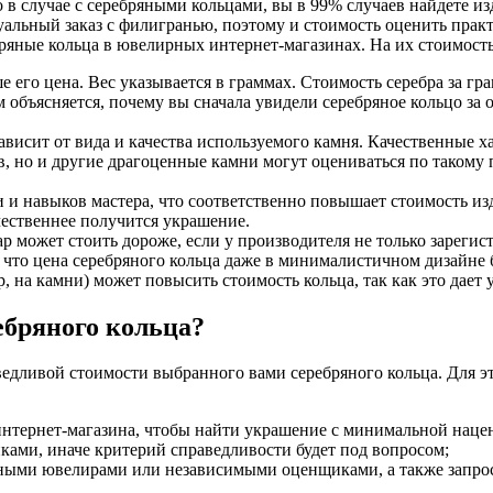
в случае с серебряными кольцами, вы в 99% случаев найдете из
дуальный заказ с филигранью, поэтому и стоимость оценить прак
ряные кольца в ювелирных интернет-магазинах. На их стоимость
ше его цена. Вес указывается в граммах. Стоимость серебра за г
объясняется, почему вы сначала увидели серебряное кольцо за о
висит от вида и качества используемого камня. Качественные хар
в, но и другие драгоценные камни могут оцениваться по таком
 навыков мастера, что соответственно повышает стоимость изд
чественнее получится украшение.
 может стоить дороже, если у производителя не только зарегис
 что цена серебряного кольца даже в минималистичном дизайне 
 на камни) может повысить стоимость кольца, так как это дает 
ебряного кольца?
дливой стоимости выбранного вами серебряного кольца. Для эт
интернет-магазина, чтобы найти украшение с минимальной наце
ками, иначе критерий справедливости будет под вопросом;
ьными ювелирами или независимыми оценщиками, а также запрос