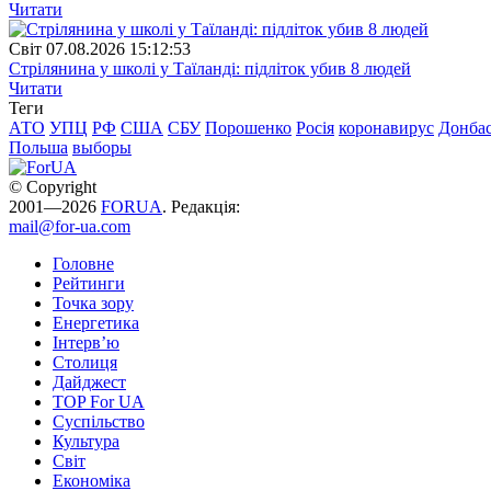
Читати
Свiт
07.08.2026 15:12:53
Стрілянина у школі у Таїланді: підліток убив 8 людей
Читати
Теги
АТО
УПЦ
РФ
США
СБУ
Порошенко
Росія
коронавирус
Донба
Польша
выборы
© Copyright
2001—2026
FORUA
. Редакція:
mail@for-ua.com
Головне
Рейтинги
Точка зору
Енергетика
Інтерв’ю
Столиця
Дайджест
TOP For UA
Суспiльство
Культура
Світ
Економіка