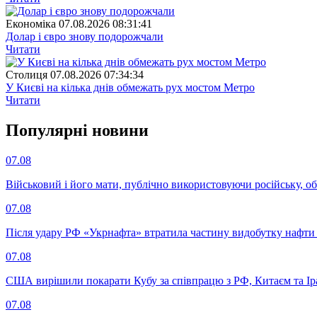
Економіка
07.08.2026 08:31:41
Долар і євро знову подорожчали
Читати
Столиця
07.08.2026 07:34:34
У Києві на кілька днів обмежать рух мостом Метро
Читати
Популярнi новини
07.08
Військовий і його мати, публічно використовуючи російську, о
07.08
Після удару РФ «Укрнафта» втратила частину видобутку нафти 
07.08
США вирішили покарати Кубу за співпрацю з РФ, Китаєм та І
07.08