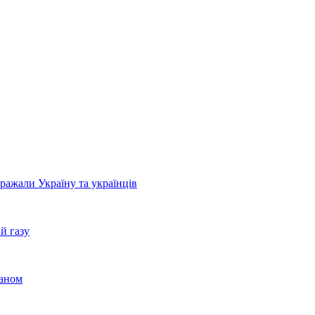
бражали Україну та українців
й газу
раном