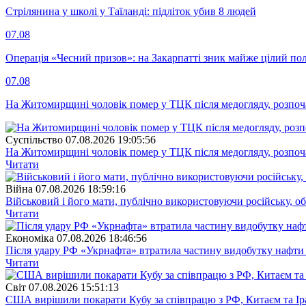
Стрілянина у школі у Таїланді: підліток убив 8 людей
07.08
Операція «Чесний призов»: на Закарпатті зник майже цілий пол
07.08
На Житомирщині чоловік помер у ТЦК після медогляду, розпоч
Суспiльство
07.08.2026 19:05:56
На Житомирщині чоловік помер у ТЦК після медогляду, розпоч
Читати
Війна
07.08.2026 18:59:16
Військовий і його мати, публічно використовуючи російську, о
Читати
Економіка
07.08.2026 18:46:56
Після удару РФ «Укрнафта» втратила частину видобутку нафти 
Читати
Свiт
07.08.2026 15:51:13
США вирішили покарати Кубу за співпрацю з РФ, Китаєм та І