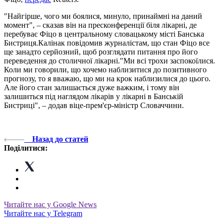
"Найгірше, чого ми боялися, минуло, принаймні на даний
момент", – сказав він на пресконференції біля лікарні, де
перебуває Фіцо в центральному словацькому місті Банська
Бистриця.Калінак повідомив журналістам, що стан Фіцо все
ще занадто серйозний, щоб розглядати питання про його
переведення до столичної лікарні."Ми всі трохи заспокоїлися.
Коли ми говорили, що хочемо наблизитися до позитивного
прогнозу, то я вважаю, що ми на крок наблизилися до цього.
Але його стан залишається дуже важким, і тому він
залишиться під наглядом лікарів у лікарні в Банській
Бистриці", – додав віце-прем'єр-міністр Словаччини.
Назад до статей
Поділитися:
Читайте нас у Google News
Читайте нас у Telegram