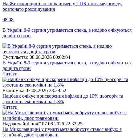
На Житомирщині чоловік помер у ТЦК після медогляду,
розпочато розслідування
08.08
В Україні 8-9 серпня утримається спека, в неділю очікуються
дощі та грози
Суспiльство
08.08.2026 00:02:04
В Україні 8-9 серпня утримається спека, в неділю очікуються
дощі та грози
Читати
Економіка
07.08.2026 23:29:52
Нацбанк очікує прискорення інфляції до 10% цьогоріч та
зростання економіки на 1,8%
Читати
Надзвичайні події
07.08.2026 22:32:25
На Миколаївщині у пункті металобрухту стався вибух: є
загиблий, двоє травмовані