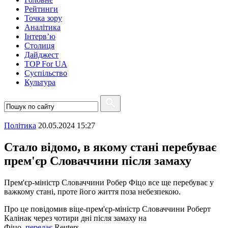
Рейтинги
Точка зору
Аналітика
Інтерв’ю
Столиця
Дайджест
TOP For UA
Суспiльство
Культура
Полiтика
20.05.2024 15:27
Стало відомо, в якому стані перебуває
прем'єр Словаччини після замаху
Прем'єр-міністр Словаччини Робер Фіцо все ще перебуває у
важкому стані, проте його життя поза небезпекою.
Про це повідомив віце-прем'єр-міністр Словаччини Роберт
Калінак через чотири дні після замаху на
Фіцо,
передає
Reuters.