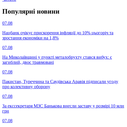
Популярнi новини
07.08
Нацбанк очікує прискорення інфляції до 10% цьогоріч та
зростання економіки на 1,8%
07.08
На Миколаївщині у пункті металобрухту стався вибух: є
загиблий, двоє травмовані
07.08
Пакистан, Туреччина та Саудівська Аравія підписали угоду
про колективну оборону
07.08
За екссекретаря МЗС Банькова внесли заставу у розмірі 10 млн
грн
07.08