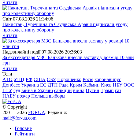
Читати
Свiт
07.08.2026 21:34:06
Пакистан, Туреччина та Саудівська Аравія підписали угоду
про колективну оборону
Читати
Надзвичайні події
07.08.2026 20:36:03
За екссекретаря МЗС Банькова внесли заставу у розмірі 10 млн
грн
Читати
Теги
АТО
УПЦ
РФ
США
СБУ
Порошенко
Росія
коронавирус
Донбасс
Украина
ЕС
ДТП
Рада
Крым
Кабмин
Киев
НБУ
ООС
ГПУ
суд
війна в Україні
санкции
війна
Путин
Трамп
газ
НАБУ
пожар
Польша
выборы
© Copyright
2001—2026
FORUA
. Редакція:
mail@for-ua.com
Головне
Рейтинги