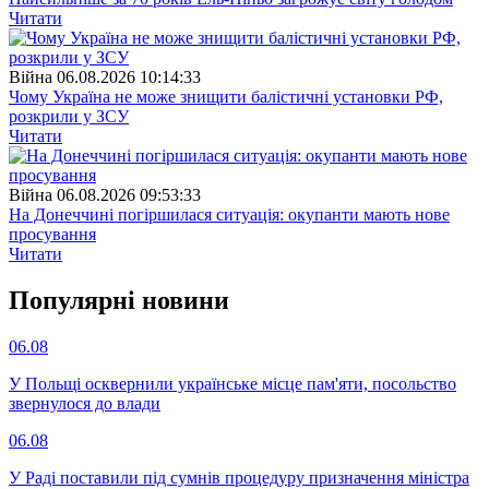
Читати
Війна
06.08.2026 10:14:33
Чому Україна не може знищити балістичні установки РФ,
розкрили у ЗСУ
Читати
Війна
06.08.2026 09:53:33
На Донеччині погіршилася ситуація: окупанти мають нове
просування
Читати
Популярнi новини
06.08
У Польщі осквернили українське місце пам'яти, посольство
звернулося до влади
06.08
У Раді поставили під сумнів процедуру призначення міністра