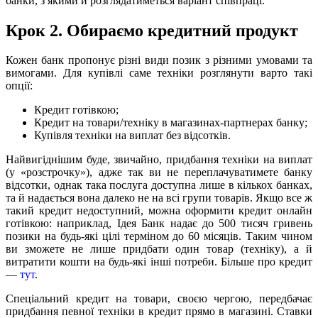
банки, з якими й розглядатиметься варіант співпраці.
Крок 2. Обираємо кредитний продукт
Кожен банк пропонує різні види позик з різними умовами та
вимогами. Для купівлі саме техніки розглянути варто такі
опції:
Кредит готівкою;
Кредит на товари/техніку в магазинах-партнерах банку;
Купівля техніки на виплат без відсотків.
Найвигіднішим буде, звичайно, придбання техніки на виплат
(у «розстрочку»), адже так ви не переплачуватимете банку
відсотки, однак така послуга доступна лише в кількох банках,
та й надається вона далеко не на всі групи товарів. Якщо все ж
такий кредит недоступний, можна оформити кредит онлайн
готівкою: наприклад, Ідея Банк надає до 500 тисяч гривень
позики на будь-які цілі терміном до 60 місяців. Таким чином
ви зможете не лише придбати один товар (техніку), а й
витратити кошти на будь-які інші потреби. Більше про кредит
—
тут
.
Спеціальний кредит на товари, своєю чергою, передбачає
придбання певної техніки в кредит прямо в магазині. Ставки