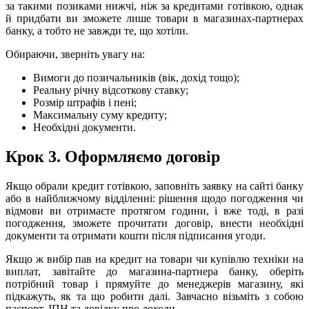
за такими позиками нижчі, ніж за кредитами готівкою, однак
й придбати ви зможете лише товари в магазинах-партнерах
банку, а тобто не завжди те, що хотіли.
Обираючи, зверніть увагу на:
Вимоги до позичальників (вік, дохід тощо);
Реальну річну відсоткову ставку;
Розмір штрафів і пені;
Максимальну суму кредиту;
Необхідні документи.
Крок 3. Оформляємо договір
Якщо обрали кредит готівкою, заповніть заявку на сайті банку
або в найближчому відділенні: рішення щодо погодження чи
відмови ви отримаєте протягом години, і вже тоді, в разі
погодження, зможете прочитати договір, внести необхідні
документи та отримати кошти після підписання угоди.
Якщо ж вибір пав на кредит на товари чи купівлю техніки на
виплат, завітайте до магазина-партнера банку, оберіть
потрібний товар і прямуйте до менеджерів магазину, які
підкажуть, як та що робити далі. Завчасно візьміть з собою
паспорт, ІПН та довідку про доходи.