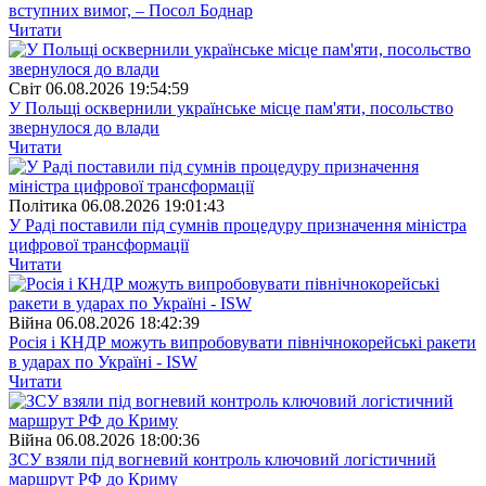
вступних вимог, – Посол Боднар
Читати
Свiт
06.08.2026 19:54:59
У Польщі осквернили українське місце пам'яти, посольство
звернулося до влади
Читати
Полiтика
06.08.2026 19:01:43
У Раді поставили під сумнів процедуру призначення міністра
цифрової трансформації
Читати
Війна
06.08.2026 18:42:39
Росія і КНДР можуть випробовувати північнокорейські ракети
в ударах по Україні - ISW
Читати
Війна
06.08.2026 18:00:36
ЗСУ взяли під вогневий контроль ключовий логістичний
маршрут РФ до Криму