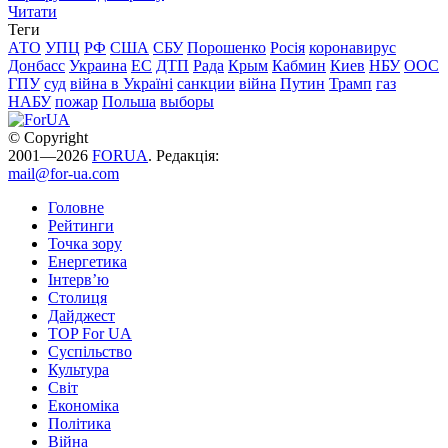
Читати
Теги
АТО
УПЦ
РФ
США
СБУ
Порошенко
Росія
коронавирус
Донбасс
Украина
ЕС
ДТП
Рада
Крым
Кабмин
Киев
НБУ
ООС
ГПУ
суд
війна в Україні
санкции
війна
Путин
Трамп
газ
НАБУ
пожар
Польша
выборы
© Copyright
2001—2026
FORUA
. Редакція:
mail@for-ua.com
Головне
Рейтинги
Точка зору
Енергетика
Інтерв’ю
Столиця
Дайджест
TOP For UA
Суспiльство
Культура
Світ
Економіка
Політика
Війна