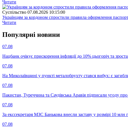
Читати
Суспiльство
07.08.2026 10:15:00
Українцям за кордоном спростили правила оформлення паспорт
Читати
Популярнi новини
07.08
Нацбанк очікує прискорення інфляції до 10% цьогоріч та зрост
07.08
На Миколаївщині у пункті металобрухту стався вибух: є загибл
07.08
Пакистан, Туреччина та Саудівська Аравія підписали угоду пр
07.08
За екссекретаря МЗС Банькова внесли заставу у розмірі 10 млн 
07.08