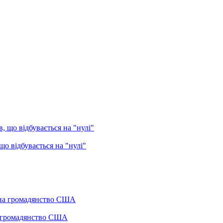
о відбувається на "нулі"
а громадянство США