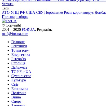
Читати
Теги
АТО
УПЦ
РФ
США
СБУ
Порошенко
Росія
коронавирус
Донба
Польша
выборы
© Copyright
2001—2026
FORUA
. Редакція:
mail@for-ua.com
Головне
Рейтинги
Точка зору
Енергетика
Інтерв’ю
Столиця
Дайджест
TOP For UA
Суспiльство
Культура
Світ
Економіка
Політика
Війна
Спорт
Здоров'я