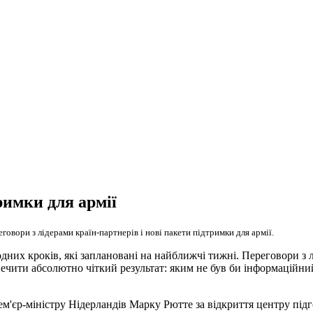
римки для армії
вори з лідерами країн-партнерів і нові пакети підтримки для армії.
дних кроків, які заплановані на найближчі тижні. Переговори з 
печити абсолютно чіткий результат: яким не був би інформаційний
м'єр-міністру Нідерландів Марку Рютте за відкриття центру підго