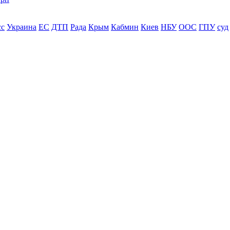
сс
Украина
ЕС
ДТП
Рада
Крым
Кабмин
Киев
НБУ
ООС
ГПУ
суд