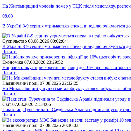
На Житомирщині чоловік помер у ТЦК після медогляду, розпоч
08.08
В Україні 8-9 серпня утримається спека, в неділю очікуються до
Суспiльство
08.08.2026 00:02:04
В Україні 8-9 серпня утримається спека, в неділю очікуються до
Читати
Економіка
07.08.2026 23:29:52
Нацбанк очікує прискорення інфляції до 10% цьогоріч та зрост
Читати
Надзвичайні події
07.08.2026 22:32:25
На Миколаївщині у пункті металобрухту стався вибух: є загибл
Читати
Свiт
07.08.2026 21:34:06
Пакистан, Туреччина та Саудівська Аравія підписали угоду пр
Читати
Надзвичайні події
07.08.2026 20:36:03
За екссекретаря МЗС Банькова внесли заставу у розмірі 10 млн 