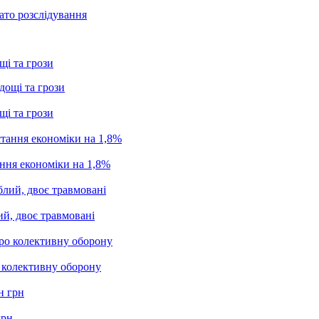
ато розслідування
щі та грози
щі та грози
ання економіки на 1,8%
ий, двоє травмовані
о колективну оборону
грн