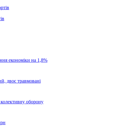
ів
ання економіки на 1,8%
ий, двоє травмовані
о колективну оборону
грн