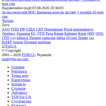
Надзвичайні події
07.08.2026 20:36:03
За екссекретаря МЗС Банькова внесли заставу у розмірі 10 млн
грн
Читати
Теги
АТО
УПЦ
РФ
США
СБУ
Порошенко
Росія
коронавирус
Донбасс
Украина
ЕС
ДТП
Рада
Крым
Кабмин
Киев
НБУ
ООС
ГПУ
суд
війна в Україні
санкции
війна
Путин
Трамп
газ
НАБУ
пожар
Польша
выборы
© Copyright
2001—2026
FORUA
. Редакція:
mail@for-ua.com
Головне
Рейтинги
Точка зору
Енергетика
Інтерв’ю
Столиця
Дайджест
TOP For UA
Суспiльство
Культура