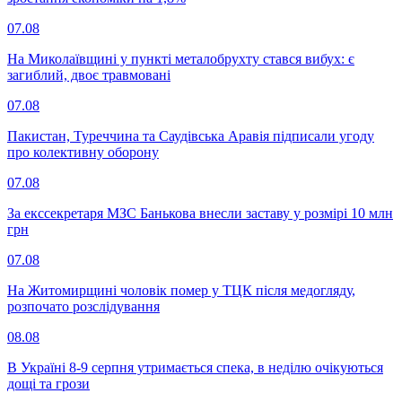
07.08
На Миколаївщині у пункті металобрухту стався вибух: є
загиблий, двоє травмовані
07.08
Пакистан, Туреччина та Саудівська Аравія підписали угоду
про колективну оборону
07.08
За екссекретаря МЗС Банькова внесли заставу у розмірі 10 млн
грн
07.08
На Житомирщині чоловік помер у ТЦК після медогляду,
розпочато розслідування
08.08
В Україні 8-9 серпня утримається спека, в неділю очікуються
дощі та грози