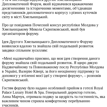
Дипломатичний Форум, який відзначився вражаючими
досягненнями та історичними моментами, об’єднавши
представників дипломатичного корпусу з різних куточків
світу в місті Хмельницький.
Про це повідомив Почесний консул республіки Молдова у
Хмельницькому Микола Скрипковський, який був
організатором форуму.
Ідея Другого Хмельницького Дипломатичного Форуму
виявилася вдалою та знайшла свій подальший розвиток
завдяки спільним зусиллям:
«Мені надзвичайно приємно, що моя ідея створення даного
форуму знайшла свій подальший розвиток. Я щиро дякую
Надзвичайному та Повноважному послу Республіки Молдова
в Україні, Валерію Ківері, за його неоціненну підтримку та
допомогу у втіленні моєї ідеї у створені форуму», – розповів
Скрипковський.
Гостям форуму було надано особливий прийом в готелі Royal
Palace Luxury Hotel & Spa. Генеральний директор готелю,
Анна Марчук, отримала подяку за щедрість та гостинність, яка
важливим чином сприяла комфортному перебуванню
учасників.