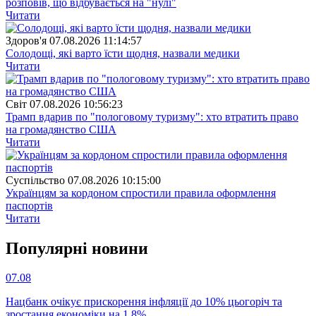
розповів, що відбувається на "нулі"
Читати
Здоров'я
07.08.2026 11:14:57
Солодощі, які варто їсти щодня, назвали медики
Читати
Свiт
07.08.2026 10:56:23
Трамп вдарив по "пологовому туризму": хто втратить право
на громадянство США
Читати
Суспiльство
07.08.2026 10:15:00
Українцям за кордоном спростили правила оформлення
паспортів
Читати
Популярнi новини
07.08
Нацбанк очікує прискорення інфляції до 10% цьогоріч та
зростання економіки на 1,8%