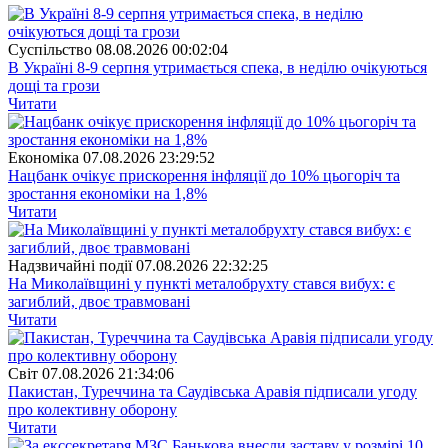
Суспiльство
08.08.2026 00:02:04
В Україні 8-9 серпня утримається спека, в неділю очікуються
дощі та грози
Читати
Економіка
07.08.2026 23:29:52
Нацбанк очікує прискорення інфляції до 10% цьогоріч та
зростання економіки на 1,8%
Читати
Надзвичайні події
07.08.2026 22:32:25
На Миколаївщині у пункті металобрухту стався вибух: є
загиблий, двоє травмовані
Читати
Свiт
07.08.2026 21:34:06
Пакистан, Туреччина та Саудівська Аравія підписали угоду
про колективну оборону
Читати