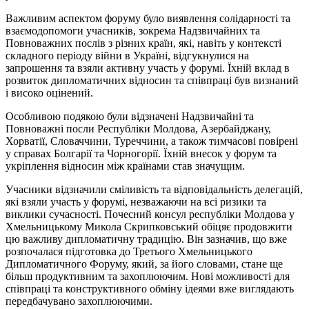
Важливим аспектом форуму було виявлення солідарності та
взаємодопомоги учасників, зокрема Надзвичайних та
Повноважних послів з різних країн, які, навіть у контексті
складного періоду війни в Україні, відгукнулися на
запрошення та взяли активну участь у форумі. Їхній вклад в
розвиток дипломатичних відносин та співпраці був визнаний
і високо оцінений.
Особливою подякою були відзначені Надзвичайні та
Повноважні посли Республіки Молдова, Азербайджану,
Хорватії, Словаччини, Туреччини, а також тимчасові повірені
у справах Болгарії та Чорногорії. Їхній внесок у форум та
укріплення відносин між країнами став значущим.
Учасники відзначили сміливість та відповідальність делегацій,
які взяли участь у форумі, незважаючи на всі ризики та
виклики сучасності. Почесний консул республіки Молдова у
Хмельницькому Микола Скрипковський обіцяє продовжити
цю важливу дипломатичну традицію. Він зазначив, що вже
розпочалася підготовка до Третього Хмельницького
Дипломатичного Форуму, який, за його словами, стане ще
більш продуктивним та захоплюючим. Нові можливості для
співпраці та конструктивного обміну ідеями вже виглядають
передбачувано захоплюючими.