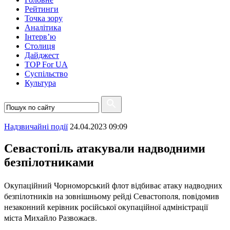
Рейтинги
Точка зору
Аналітика
Інтерв’ю
Столиця
Дайджест
TOP For UA
Суспiльство
Культура
Надзвичайні події
24.04.2023 09:09
Севастопіль атакували надводними
безпілотниками
Окупаційний Чорноморський флот відбиває атаку надводних
безпілотників на зовнішньому рейді Севастополя, повідомив
незаконний керівник російської окупаційної адміністрації
міста Михайло Развожаєв.