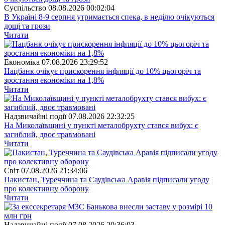
Суспiльство
08.08.2026 00:02:04
В Україні 8-9 серпня утримається спека, в неділю очікуються
дощі та грози
Читати
Економіка
07.08.2026 23:29:52
Нацбанк очікує прискорення інфляції до 10% цьогоріч та
зростання економіки на 1,8%
Читати
Надзвичайні події
07.08.2026 22:32:25
На Миколаївщині у пункті металобрухту стався вибух: є
загиблий, двоє травмовані
Читати
Свiт
07.08.2026 21:34:06
Пакистан, Туреччина та Саудівська Аравія підписали угоду
про колективну оборону
Читати
Надзвичайні події
07.08.2026 20:36:03