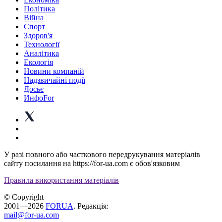
Політика
Війна
Спорт
Здоров'я
Технології
Аналітика
Екологія
Новини компаній
Надзвичайні події
Досьє
ИнфоFor
У разі повного або часткового передрукування матеріалів
сайту посилання на https://for-ua.com є обов'язковим
Правила використання матеріалів
© Copyright
2001—2026
FORUA
. Редакція:
mail@for-ua.com