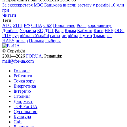
За екссекретаря МЗС Банькова внесли заставу у розмірі 10 млн
грн
Читати
Теги
АТО
УПЦ
РФ
США
СБУ
Порошенко
Росія
коронавирус
Донбасс
Украина
ЕС
ДТП
Рада
Крым
Кабмин
Киев
НБУ
ООС
ГПУ
суд
війна в Україні
санкции
війна
Путин
Трамп
газ
НАБУ
пожар
Польша
выборы
© Copyright
2001—2026
FORUA
. Редакція:
mail@for-ua.com
Головне
Рейтинги
Точка зору
Енергетика
Інтерв’ю
Столиця
Дайджест
TOP For UA
Суспiльство
Культура
Світ
Економіка