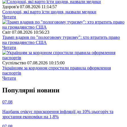
Здоров'я
07.08.2026 11:14:57
Солодощі, які варто їсти щодня, назвали медики
Читати
Свiт
07.08.2026 10:56:23
Трамп вдарив по "пологовому туризму": хто втратить право
на громадянство США
Читати
Суспiльство
07.08.2026 10:15:00
Українцям за кордоном спростили правила оформлення
паспортів
Читати
Популярнi новини
07.08
Нацбанк очікує прискорення інфляції до 10% цьогоріч та
зростання економіки на 1,8%
07.08