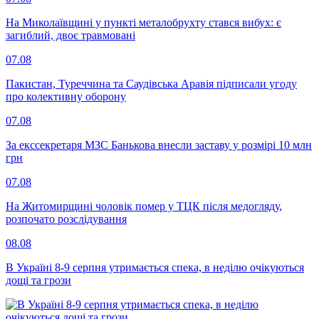
На Миколаївщині у пункті металобрухту стався вибух: є
загиблий, двоє травмовані
07.08
Пакистан, Туреччина та Саудівська Аравія підписали угоду
про колективну оборону
07.08
За екссекретаря МЗС Банькова внесли заставу у розмірі 10 млн
грн
07.08
На Житомирщині чоловік помер у ТЦК після медогляду,
розпочато розслідування
08.08
В Україні 8-9 серпня утримається спека, в неділю очікуються
дощі та грози