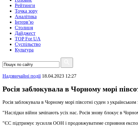
Рейтинги
Точка зору
Аналітика
Інтерв’ю
Столиця
Дайджест
TOP For UA
Суспiльство
Культура
Надзвичайні події
18.04.2023 12:27
Росія заблокувала в Чорному морі півсот
Росія заблокувала в Чорному морі півсотні суден з українським
"Наслідки війни зачіпають усіх нас. Росія знову блокує в Чорном
"ЄС підтримує зусилля ООН і продовжуватиме сприяння експорту 