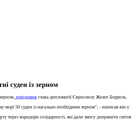
ні суден із зерном
 зерном,
повідомив
глава дипломатії Євросоюзу Жозеп Боррель.
у морі 50 суден із нагально необхідним зерном", - написав він у 
через коридори солідарності, які дали змогу доправити світові 