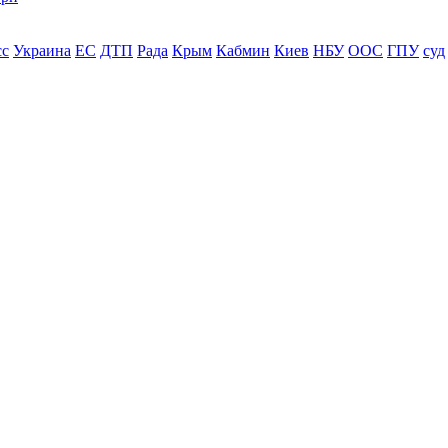
сс
Украина
ЕС
ДТП
Рада
Крым
Кабмин
Киев
НБУ
ООС
ГПУ
суд