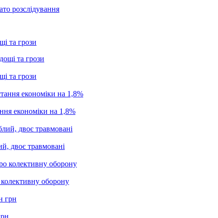
ато розслідування
щі та грози
щі та грози
ання економіки на 1,8%
ий, двоє травмовані
о колективну оборону
грн