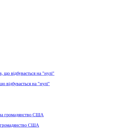
о відбувається на "нулі"
а громадянство США