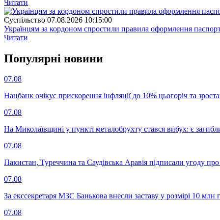
Читати
Суспiльство
07.08.2026 10:15:00
Українцям за кордоном спростили правила оформлення паспорт
Читати
Популярнi новини
07.08
Нацбанк очікує прискорення інфляції до 10% цьогоріч та зрост
07.08
На Миколаївщині у пункті металобрухту стався вибух: є загибл
07.08
Пакистан, Туреччина та Саудівська Аравія підписали угоду пр
07.08
За екссекретаря МЗС Банькова внесли заставу у розмірі 10 млн 
07.08