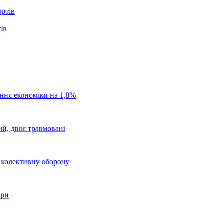
ів
ання економіки на 1,8%
ий, двоє травмовані
о колективну оборону
грн