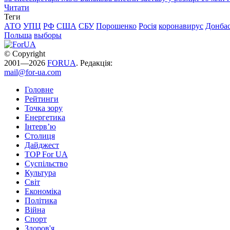
Читати
Теги
АТО
УПЦ
РФ
США
СБУ
Порошенко
Росія
коронавирус
Донба
Польша
выборы
© Copyright
2001—2026
FORUA
. Редакція:
mail@for-ua.com
Головне
Рейтинги
Точка зору
Енергетика
Інтерв’ю
Столиця
Дайджест
TOP For UA
Суспiльство
Культура
Світ
Економіка
Політика
Війна
Спорт
Здоров'я