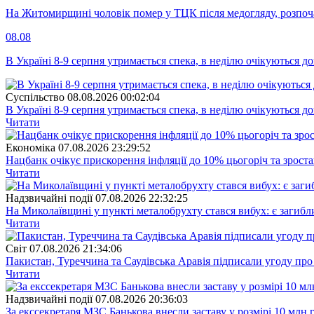
На Житомирщині чоловік помер у ТЦК після медогляду, розпоч
08.08
В Україні 8-9 серпня утримається спека, в неділю очікуються до
Суспiльство
08.08.2026 00:02:04
В Україні 8-9 серпня утримається спека, в неділю очікуються до
Читати
Економіка
07.08.2026 23:29:52
Нацбанк очікує прискорення інфляції до 10% цьогоріч та зрост
Читати
Надзвичайні події
07.08.2026 22:32:25
На Миколаївщині у пункті металобрухту стався вибух: є загибл
Читати
Свiт
07.08.2026 21:34:06
Пакистан, Туреччина та Саудівська Аравія підписали угоду пр
Читати
Надзвичайні події
07.08.2026 20:36:03
За екссекретаря МЗС Банькова внесли заставу у розмірі 10 млн 