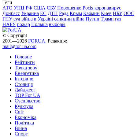
Теги
АТО
УПЦ
РФ
США
СБУ
Порошенко
Росія
коронавирус
Донбасс
Украина
ЕС
ДТП
Рада
Крым
Кабмин
Киев
НБУ
ООС
ГПУ
суд
війна в Україні
санкции
війна
Путин
Трамп
газ
НАБУ
пожар
Польша
выборы
© Copyright
2001—2026
FORUA
. Редакція:
mail@for-ua.com
Головне
Рейтинги
Точка зору
Енергетика
Інтерв’ю
Столиця
Дайджест
TOP For UA
Суспiльство
Культура
Світ
Економіка
Політика
Війна
Спорт