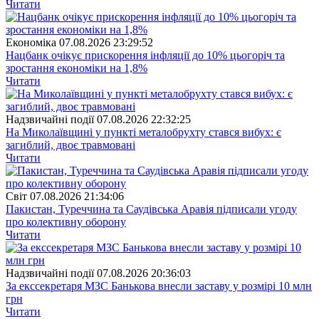
Читати
Економіка
07.08.2026 23:29:52
Нацбанк очікує прискорення інфляції до 10% цьогоріч та
зростання економіки на 1,8%
Читати
Надзвичайні події
07.08.2026 22:32:25
На Миколаївщині у пункті металобрухту стався вибух: є
загиблий, двоє травмовані
Читати
Свiт
07.08.2026 21:34:06
Пакистан, Туреччина та Саудівська Аравія підписали угоду
про колективну оборону
Читати
Надзвичайні події
07.08.2026 20:36:03
За екссекретаря МЗС Банькова внесли заставу у розмірі 10 млн
грн
Читати