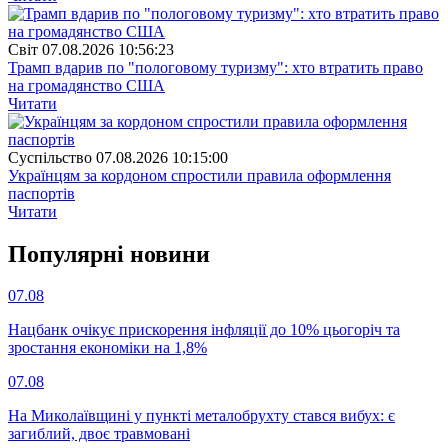
Свiт
07.08.2026 10:56:23
Трамп вдарив по "пологовому туризму": хто втратить право
на громадянство США
Читати
Суспiльство
07.08.2026 10:15:00
Українцям за кордоном спростили правила оформлення
паспортів
Читати
Популярнi новини
07.08
Нацбанк очікує прискорення інфляції до 10% цьогоріч та
зростання економіки на 1,8%
07.08
На Миколаївщині у пункті металобрухту стався вибух: є
загиблий, двоє травмовані