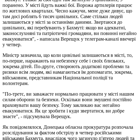
поранено. У місті йдуть важкі бої. Ворожа артилерія працює
по житлових кварталах. Чесно кажучи, мене дуже дивує, що
там досі роблять 6 тисяч цивільних. Саме стільки людей
залишаються у місті за останніми даними. Звертаюся до
цивільних, які перебувають у Бахмуті: якщо ви адекватні,
законослухняні та патріотичні громадяни, ви повинні негайно
евакуюватися", - написала Верещук у телеграм-каналі ввечері
у четвер.
Міністр зазначила, що коли цивільні залишаються в місті, то,
по-перше, наражають на небезпеку себе і своїх близьких,
зокрема дітей. По-друге, створюють додаткові проблеми та
ризики всім людям, які намагаються їм допомагати, зокрема,
військовим, представникам Національної поліції та
волонтерам.
"По-третє, ви заважаєте нормально працювати у місті нашим
силам оборони та безпеки. Оскільки вони змушені постійно
враховувати вашу безпеку. Тому закликаю вас негайно
евакуюватися. Як це зробити і куди звертатися, ви добре
знаєте", - підсумувала Верещук.
Як повідомлялося, Донецька обласна прокуратура розпочала
розслідування за фактом обстрілу в четвер російськими
військами Бахмута, внаслідок чого загинуло п'ятеро людей та