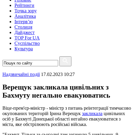
Рейтинги
Точка зору
Аналітика
Інтерв’ю
Столиця
Дайджест
TOP For UA
Суспiльство
Культура
Надзвичайні події
17.02.2023 10:27
Верещук закликала цивільних з
Бахмуту негально евакуюватись
Віце-прем'єр-міністр - міністр з питань реінтеграції тимчасово
окупованих територій Ірина Верещук
закликала
цивільних
осіб у Бахмуті Донецької області негайно евакуюватися з
міста, яке обстрілюють російські війська.
"Бахмут. Тільки за сьогодні там загинуло 5 цивільних, 9