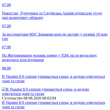
07.08
Пакистан, Туреччина та Саудівська Аравія підписали угоду
про колективну оборону
07.08
За екссекретаря МЗС Банькова внесли заставу у розмірі 10 млн
грн
07.08
На Житомирщині чоловік помер у ТЦК після медогляду,
розпочато розслідування
08.08
В Україні 8-9 серпня утримається спека, в неділю очікуються
дощі та грози
Суспiльство
08.08.2026 00:02:04
В Україні 8-9 серпня утримається спека, в неділю очікуються
дощі та грози