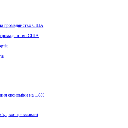
а громадянство США
ів
ання економіки на 1,8%
ий, двоє травмовані