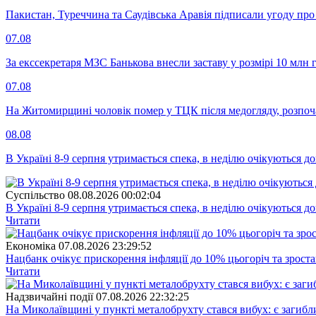
Пакистан, Туреччина та Саудівська Аравія підписали угоду пр
07.08
За екссекретаря МЗС Банькова внесли заставу у розмірі 10 млн 
07.08
На Житомирщині чоловік помер у ТЦК після медогляду, розпоч
08.08
В Україні 8-9 серпня утримається спека, в неділю очікуються до
Суспiльство
08.08.2026 00:02:04
В Україні 8-9 серпня утримається спека, в неділю очікуються до
Читати
Економіка
07.08.2026 23:29:52
Нацбанк очікує прискорення інфляції до 10% цьогоріч та зрост
Читати
Надзвичайні події
07.08.2026 22:32:25
На Миколаївщині у пункті металобрухту стався вибух: є загибл