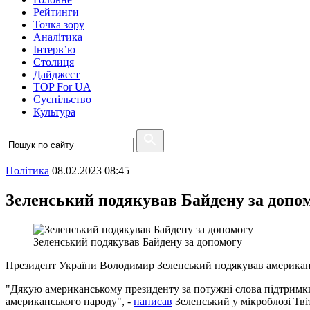
Рейтинги
Точка зору
Аналітика
Інтерв’ю
Столиця
Дайджест
TOP For UA
Суспiльство
Культура
Полiтика
08.02.2023 08:45
Зеленський подякував Байдену за допо
Зеленський подякував Байдену за допомогу
Президент України Володимир Зеленський подякував американськ
"Дякую американському президенту за потужні слова підтримки У
американського народу", -
написав
Зеленський у мікроблозі Твіт