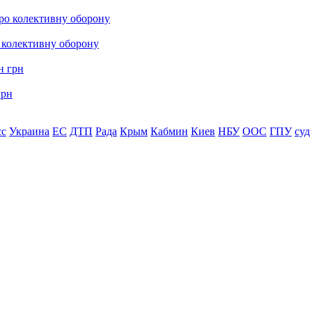
о колективну оборону
грн
сс
Украина
ЕС
ДТП
Рада
Крым
Кабмин
Киев
НБУ
ООС
ГПУ
суд