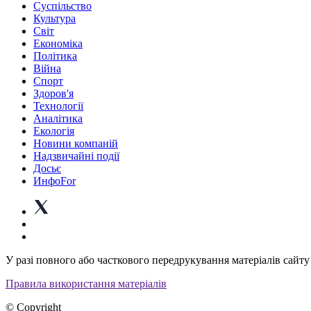
Суспiльство
Культура
Світ
Економіка
Політика
Війна
Спорт
Здоров'я
Технології
Аналітика
Екологія
Новини компаній
Надзвичайні події
Досьє
ИнфоFor
У разі повного або часткового передрукування матеріалів сайту 
Правила використання матеріалів
© Copyright