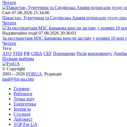
Читати
Свiт
07.08.2026 21:34:06
Пакистан, Туреччина та Саудівська Аравія підписали угоду пр
Читати
Надзвичайні події
07.08.2026 20:36:03
За екссекретаря МЗС Банькова внесли заставу у розмірі 10 млн 
Читати
Теги
АТО
УПЦ
РФ
США
СБУ
Порошенко
Росія
коронавирус
Донба
Польша
выборы
© Copyright
2001—2026
FORUA
. Редакція:
mail@for-ua.com
Головне
Рейтинги
Точка зору
Енергетика
Інтерв’ю
Столиця
Дайджест
TOP For UA