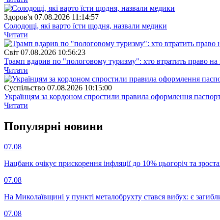
Здоров'я
07.08.2026 11:14:57
Солодощі, які варто їсти щодня, назвали медики
Читати
Свiт
07.08.2026 10:56:23
Трамп вдарив по "пологовому туризму": хто втратить право н
Читати
Суспiльство
07.08.2026 10:15:00
Українцям за кордоном спростили правила оформлення паспорт
Читати
Популярнi новини
07.08
Нацбанк очікує прискорення інфляції до 10% цьогоріч та зрост
07.08
На Миколаївщині у пункті металобрухту стався вибух: є загибл
07.08