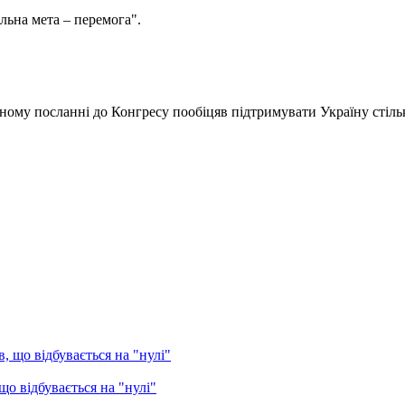
ільна мета – перемога".
му посланні до Конгресу пообіцяв підтримувати Україну стільк
о відбувається на "нулі"