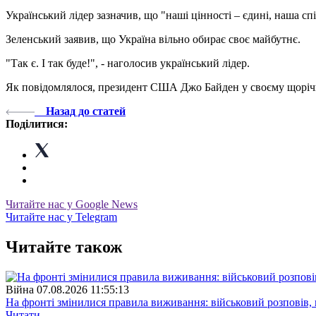
Український лідер зазначив, що "наші цінності – єдині, наша сп
Зеленський заявив, що Україна вільно обирає своє майбутнє.
"Так є. І так буде!", - наголосив український лідер.
Як повідомлялося, президент США Джо Байден у своєму щорічно
Назад до статей
Поділитися:
Читайте нас у Google News
Читайте нас у Telegram
Читайте також
Війна
07.08.2026 11:55:13
На фронті змінилися правила виживання: військовий розповів, щ
Читати