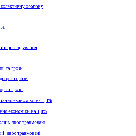
о колективну оборону
грн
ато розслідування
щі та грози
щі та грози
ання економіки на 1,8%
ий, двоє травмовані