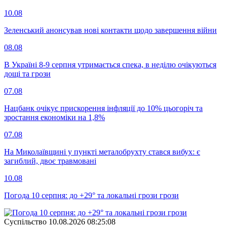
10.08
Зеленський анонсував нові контакти щодо завершення війни
08.08
В Україні 8-9 серпня утримається спека, в неділю очікуються
дощі та грози
07.08
Нацбанк очікує прискорення інфляції до 10% цьогоріч та
зростання економіки на 1,8%
07.08
На Миколаївщині у пункті металобрухту стався вибух: є
загиблий, двоє травмовані
10.08
Погода 10 серпня: до +29° та локальні грози грози
Суспiльство
10.08.2026 08:25:08