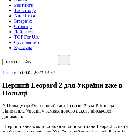
Рейтинги
Точка зору
Аналітика
Інтерв’ю
Столиця
Дайджест
TOP For UA
Суспiльство
Культура
Полiтика
06.02.2023 13:37
Перший Leopard 2 для України вже в
Польщі
У Польщу прибув перший танк Leopard 2, який Канада
відправила Україні у рамках нового пакету військової
допомоги.
"Перший канадський основний бойовий танк Leopard 2, який
ми безоплатно передали Україні, прибув до Польщі. Разом із