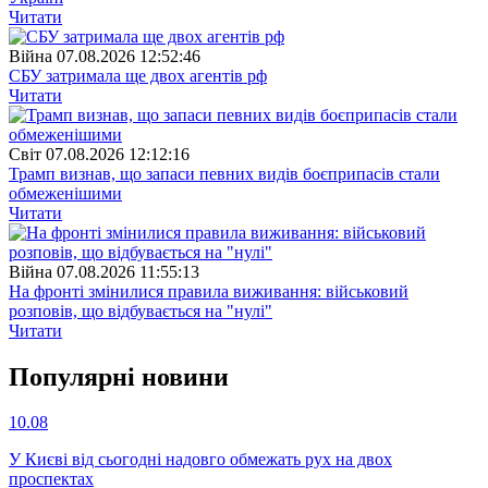
Читати
Війна
07.08.2026 12:52:46
СБУ затримала ще двох агентів рф
Читати
Свiт
07.08.2026 12:12:16
Трамп визнав, що запаси певних видів боєприпасів стали
обмеженішими
Читати
Війна
07.08.2026 11:55:13
На фронті змінилися правила виживання: військовий
розповів, що відбувається на "нулі"
Читати
Популярнi новини
10.08
У Києві від сьогодні надовго обмежать рух на двох
проспектах