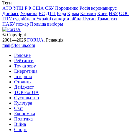
Теги
АТО
УПЦ
РФ
США
СБУ
Порошенко
Росія
коронавирус
Донбасс
Украина
ЕС
ДТП
Рада
Крым
Кабмин
Киев
НБУ
ООС
ГПУ
суд
війна в Україні
санкции
війна
Путин
Трамп
газ
НАБУ
пожар
Польша
выборы
© Copyright
2001—2026
FORUA
. Редакція:
mail@for-ua.com
Головне
Рейтинги
Точка зору
Енергетика
Інтерв’ю
Столиця
Дайджест
TOP For UA
Суспiльство
Культура
Світ
Економіка
Політика
Війна
Спорт