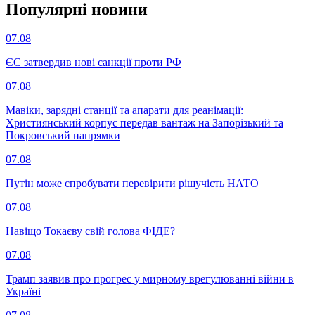
Популярнi новини
07.08
ЄС затвердив нові санкції проти РФ
07.08
Мавіки, зарядні станції та апарати для реанімації:
Християнський корпус передав вантаж на Запорізький та
Покровський напрямки
07.08
Путін може спробувати перевірити рішучість НАТО
07.08
Навіщо Токаєву свій голова ФІДЕ?
07.08
Трамп заявив про прогрес у мирному врегулюванні війни в
Україні