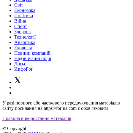
Світ
Економіка
Політика
Війна
Спорт
Здоров'я
Технології
Аналітика
Екологія
Новини компаній
Надзвичайні події
Досьє
ИнфоFor
У разі повного або часткового передрукування матеріалів
сайту посилання на https://for-ua.com є обов'язковим
Правила використання матеріалів
© Copyright