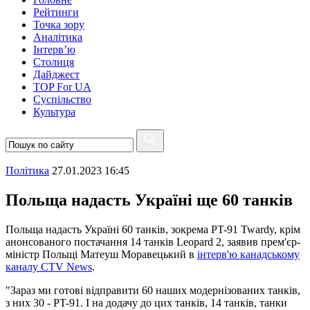
Рейтинги
Точка зору
Аналітика
Інтерв’ю
Столиця
Дайджест
TOP For UA
Суспiльство
Культура
Полiтика
27.01.2023 16:45
Польща надасть Україні ще 60 танків
Польща надасть Україні 60 танків, зокрема PT-91 Twardy, крім
анонсованого постачання 14 танків Leopard 2, заявив прем'єр-
міністр Польщі Матеуш Моравецький в
інтерв'ю канадському
каналу CTV News
.
"Зараз ми готові відправити 60 наших модернізованих танків,
з них 30 - PT-91. І на додачу до цих танків, 14 танків, танки