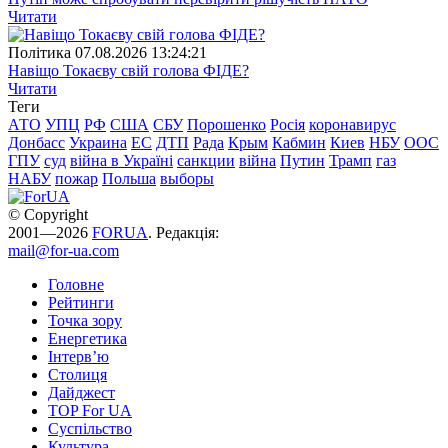
Читати
Полiтика
07.08.2026 13:24:21
Навіщо Токаєву свій голова ФІДЕ?
Читати
Теги
АТО
УПЦ
РФ
США
СБУ
Порошенко
Росія
коронавирус
Донбасс
Украина
ЕС
ДТП
Рада
Крым
Кабмин
Киев
НБУ
ООС
ГПУ
суд
війна в Україні
санкции
війна
Путин
Трамп
газ
НАБУ
пожар
Польша
выборы
© Copyright
2001—2026
FORUA
. Редакція:
mail@for-ua.com
Головне
Рейтинги
Точка зору
Енергетика
Інтерв’ю
Столиця
Дайджест
TOP For UA
Суспiльство
Культура