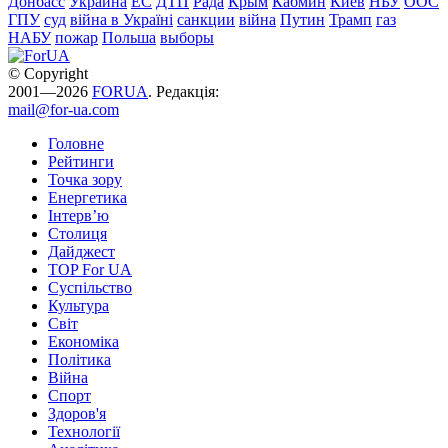
Донбасс
Украина
ЕС
ДТП
Рада
Крым
Кабмин
Киев
НБУ
ООС
ГПУ
суд
війна в Україні
санкции
війна
Путин
Трамп
газ
НАБУ
пожар
Польша
выборы
© Copyright
2001—2026
FORUA
. Редакція:
mail@for-ua.com
Головне
Рейтинги
Точка зору
Енергетика
Інтерв’ю
Столиця
Дайджест
TOP For UA
Суспiльство
Культура
Світ
Економіка
Політика
Війна
Спорт
Здоров'я
Технології