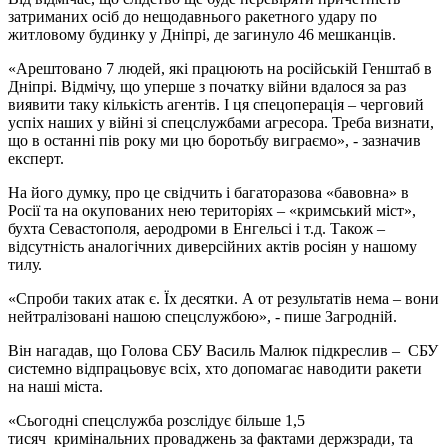
затриманих осіб до нещодавнього ракетного удару по
житловому будинку у Дніпрі, де загинуло 46 мешканців.
«Арештовано 7 людей, які працюють на російській Генштаб в
Дніпрі. Відмічу, що уперше з початку війни вдалося за раз
виявити таку кількість агентів. І ця спецоперація – черговий
успіх наших у війні зі спецслужбами агресора. Треба визнати,
що в останні пів року ми цю боротьбу виграємо», - зазначив
експерт.
На його думку, про це свідчить і багаторазова «бавовна» в
Росії та на окупованих нею територіях – «кримський міст»,
бухта Севастополя, аеродроми в Енгельсі і т.д. Також –
відсутність аналогічних диверсійних актів росіян у нашому
тилу.
«Спроби таких атак є. Їх десятки. А от результатів нема – вони
нейтралізовані нашою спецслужбою», - пише Загродній.
Він нагадав, що Голова СБУ Василь Малюк підкреслив – СБУ
системно відпрацьовує всіх, хто допомагає наводити ракети
на наші міста.
«Сьогодні спецслужба розслідує більше 1,5
тисяч кримінальних проваджень за фактами держзради, та