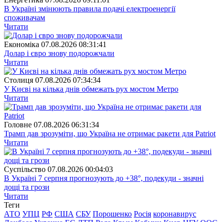
В Україні змінюють правила подачі електроенергії
споживачам
Читати
Економіка
07.08.2026 08:31:41
Долар і євро знову подорожчали
Читати
Столиця
07.08.2026 07:34:34
У Києві на кілька днів обмежать рух мостом Метро
Читати
Головне
07.08.2026 06:31:34
Трамп дав зрозуміти, що Україна не отримає ракети для Patriot
Читати
Суспiльство
07.08.2026 00:04:03
В Україні 7 серпня прогнозують до +38°, подекуди - значні
дощі та грози
Читати
Теги
АТО
УПЦ
РФ
США
СБУ
Порошенко
Росія
коронавирус