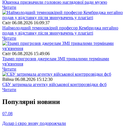
Ющенка призначили головою наглядової ради музею
Читати
Свiт
06.08.2026 16:09:37
Наймолодший темношкірий професор Кембриджа негайно
подав у відставку після звинувачень у плагіаті
Читати
Свiт
06.08.2026 15:49:06
Трамп пригрозив джерелам ЗМІ тривалими термінами
ув'язнення
Читати
Війна
06.08.2026 15:12:30
СБУ затримала агентку військової контррозвідки фсб
Читати
Популярнi новини
07.08
Долар і євро знову подорожчали