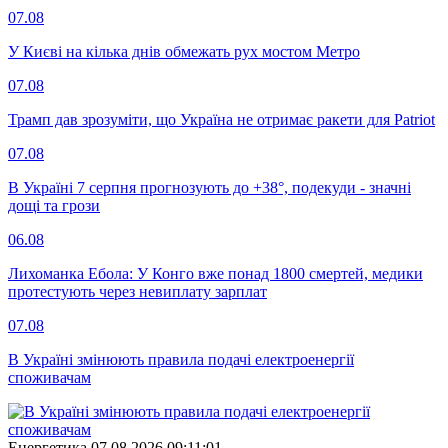
07.08
У Києві на кілька днів обмежать рух мостом Метро
07.08
Трамп дав зрозуміти, що Україна не отримає ракети для Patriot
07.08
В Україні 7 серпня прогнозують до +38°, подекуди - значні
дощі та грози
06.08
Лихоманка Ебола: У Конго вже понад 1800 смертей, медики
протестують через невиплату зарплат
07.08
В Україні змінюють правила подачі електроенергії
споживачам
Енергетика
07.08.2026 09:11:01