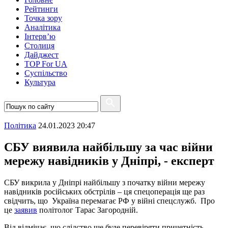
Рейтинги
Точка зору
Аналітика
Інтерв’ю
Столиця
Дайджест
TOP For UA
Суспiльство
Культура
Полiтика
24.01.2023 20:47
СБУ виявила найбільшу за час війни
мережу навідників у Дніпрі, - експерт
СБУ викрила у Дніпрі найбільшу з початку війни мережу
навідників російських обстрілів – ця спецоперація ще раз
свідчить, що Україна перемагає РФ у війні спецслужб. Про
це
заявив
політолог Тарас Загородній.
Від відмічає, що слідство ще буде перевіряти причетність