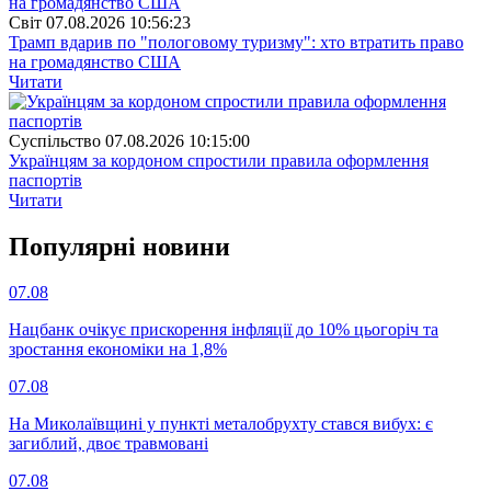
Свiт
07.08.2026 10:56:23
Трамп вдарив по "пологовому туризму": хто втратить право
на громадянство США
Читати
Суспiльство
07.08.2026 10:15:00
Українцям за кордоном спростили правила оформлення
паспортів
Читати
Популярнi новини
07.08
Нацбанк очікує прискорення інфляції до 10% цьогоріч та
зростання економіки на 1,8%
07.08
На Миколаївщині у пункті металобрухту стався вибух: є
загиблий, двоє травмовані
07.08