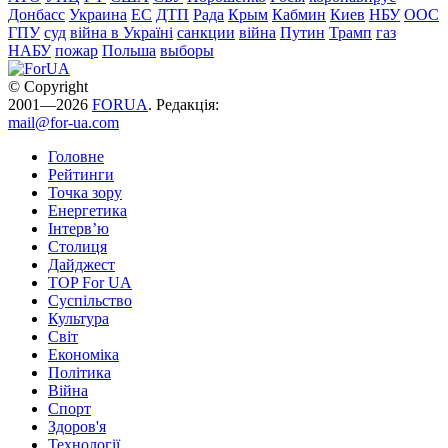
Донбасс
Украина
ЕС
ДТП
Рада
Крым
Кабмин
Киев
НБУ
ООС
ГПУ
суд
війна в Україні
санкции
війна
Путин
Трамп
газ
НАБУ
пожар
Польша
выборы
© Copyright
2001—2026
FORUA
. Редакція:
mail@for-ua.com
Головне
Рейтинги
Точка зору
Енергетика
Інтерв’ю
Столиця
Дайджест
TOP For UA
Суспiльство
Культура
Світ
Економіка
Політика
Війна
Спорт
Здоров'я
Технології