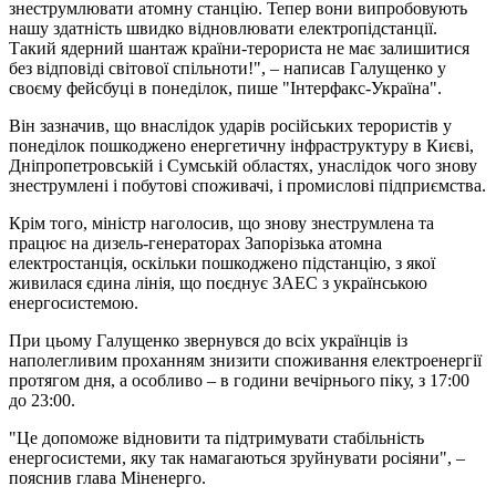
знеструмлювати атомну станцію. Тепер вони випробовують
нашу здатність швидко відновлювати електропідстанції.
Такий ядерний шантаж країни-терориста не має залишитися
без відповіді світової спільноти!", – написав Галущенко у
своєму фейсбуці в понеділок, пише "Інтерфакс-Україна".
Він зазначив, що внаслідок ударів російських терористів у
понеділок пошкоджено енергетичну інфраструктуру в Києві,
Дніпропетровській і Сумській областях, унаслідок чого знову
знеструмлені і побутові споживачі, і промислові підприємства.
Крім того, міністр наголосив, що знову знеструмлена та
працює на дизель-генераторах Запорізька атомна
електростанція, оскільки пошкоджено підстанцію, з якої
живилася єдина лінія, що поєднує ЗАЕС з українською
енергосистемою.
При цьому Галущенко звернувся до всіх українців із
наполегливим проханням знизити споживання електроенергії
протягом дня, а особливо – в години вечірнього піку, з 17:00
до 23:00.
"Це допоможе відновити та підтримувати стабільність
енергосистеми, яку так намагаються зруйнувати росіяни", –
пояснив глава Міненерго.