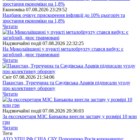
Економіка
07.08.2026 23:29:52
Нацбанк очікує прискорення інфляції до 10% цьогоріч та
зростання економіки на 1,8%
Читати
Надзвичайні події
07.08.2026 22:32:25
На Миколаївщині у пункті металобрухту стався вибух: є
загиблий, двоє травмовані
Читати
Свiт
07.08.2026 21:34:06
Пакистан, Туреччина та Саудівська Аравія підписали угоду
про колективну оборону
Читати
Надзвичайні події
07.08.2026 20:36:03
За екссекретаря МЗС Банькова внесли заставу у розмірі 10 млн
грн
Читати
Теги
АТО
УПЦ
РФ
США
СБУ
Порошенко
Росія
коронавирус