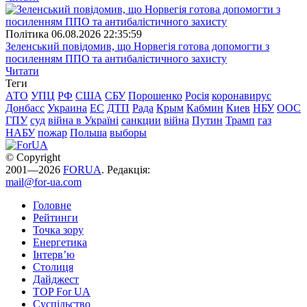
Полiтика
06.08.2026 22:35:59
Зеленський повідомив, що Норвегія готова допомогти з
посиленням ППО та антибалістичного захисту
Читати
Теги
АТО
УПЦ
РФ
США
СБУ
Порошенко
Росія
коронавирус
Донбасс
Украина
ЕС
ДТП
Рада
Крым
Кабмин
Киев
НБУ
ООС
ГПУ
суд
війна в Україні
санкции
війна
Путин
Трамп
газ
НАБУ
пожар
Польша
выборы
© Copyright
2001—2026
FORUA
. Редакція:
mail@for-ua.com
Головне
Рейтинги
Точка зору
Енергетика
Інтерв’ю
Столиця
Дайджест
TOP For UA
Суспiльство