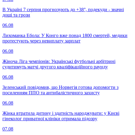
В Україні 7 серпня прогнозують до +38°, подекуди - значні
дощі та грози
06.08
Лихоманка Ебола: У Конго вже понад 1800 смертей, медики
протестують через невиплату зарплат
06.08
Жіноча Ліга чемпіонів: Українські футбольні арбітрині
судитимуть матчі другого кваліфікаційного раунду
06.08
Зеленський повідомив, що Норвегія готова допомогти з
посиленням ППО та антибалістичного захисту
06.08
Жінка втратила дитину і здатність народжувати: у Києві
гінеколог приватної клініки отримала підозру
07.08