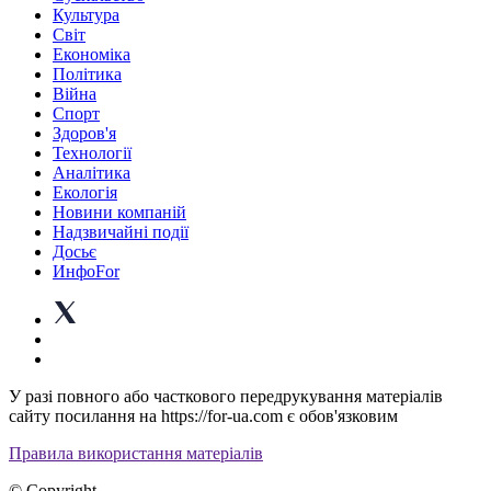
Культура
Світ
Економіка
Політика
Війна
Спорт
Здоров'я
Технології
Аналітика
Екологія
Новини компаній
Надзвичайні події
Досьє
ИнфоFor
У разі повного або часткового передрукування матеріалів
сайту посилання на https://for-ua.com є обов'язковим
Правила використання матеріалів
© Copyright