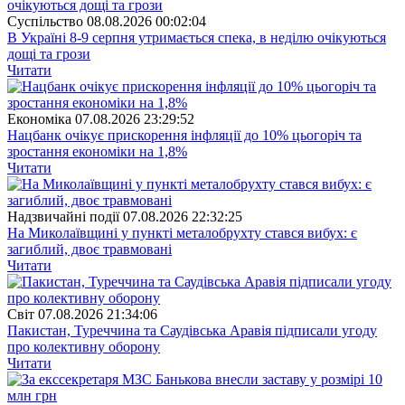
Суспiльство
08.08.2026 00:02:04
В Україні 8-9 серпня утримається спека, в неділю очікуються
дощі та грози
Читати
Економіка
07.08.2026 23:29:52
Нацбанк очікує прискорення інфляції до 10% цьогоріч та
зростання економіки на 1,8%
Читати
Надзвичайні події
07.08.2026 22:32:25
На Миколаївщині у пункті металобрухту стався вибух: є
загиблий, двоє травмовані
Читати
Свiт
07.08.2026 21:34:06
Пакистан, Туреччина та Саудівська Аравія підписали угоду
про колективну оборону
Читати