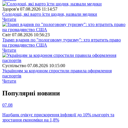
Здоров'я
07.08.2026 11:14:57
Солодощі, які варто їсти щодня, назвали медики
Читати
Свiт
07.08.2026 10:56:23
Трамп вдарив по "пологовому туризму": хто втратить право
на громадянство США
Читати
Суспiльство
07.08.2026 10:15:00
Українцям за кордоном спростили правила оформлення
паспортів
Читати
Популярнi новини
07.08
Нацбанк очікує прискорення інфляції до 10% цьогоріч та
зростання економіки на 1,8%