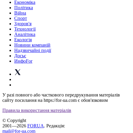
Економіка
Політика
Війна
Спорт
Здоров'я
Технології
Аналітика
Екологія
Новини компаній
Надзвичайні події
Досьє
ИнфоFor
У разі повного або часткового передрукування матеріалів
сайту посилання на https://for-ua.com є обов'язковим
Правила використання матеріалів
© Copyright
2001—2026
FORUA
. Редакція:
mail@for-ua.com