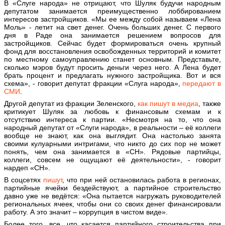
В «Слуге народа» не отрицают, что Шуляк будучи народным
депутатом занимается преимущественно лоббированием
интересов застройщиков. «Мы ее между собой называем «Лена
Моль» - летит на свет денег. Очень больших денег. С первого
дня в Раде она занимается решением вопросов для
застройщиков. Сейчас будет формироваться очень крупный
фонд для восстановления освобожденных территорий и комитет
по местному самоуправлению станет основным. Представьте,
сколько мэров будут просить деньги через него. А Лена будет
брать процент и предлагать нужного застройщика. Вот и вся
схема», - говорит депутат фракции «Слуга народа»,
передают в
СМИ
.
Другой депутат из фракции Зеленского,
как пишут в медиа
, также
критикует Шуляк за любовь к финансовым схемам и к
отсутствию интереса к партии. «Несмотря на то, что она
народный депутат от «Слуги народа», в реальности – её коллеги
вообще не знают, как она выглядит. Она настолько занята
своими кулуарными интригами, что никто до сих пор не может
понять, чем она занимается в «СН». Рядовые партийцы,
коллеги, совсем не ощущают её деятельности», - говорит
нардеп «СН».
В соцсетях
пишут
, что при ней остановилась работа в регионах,
партийные ячейки бездействуют, а партийное строительство
давно уже не ведётся: «Она пытается нагружать руководителей
региональных ячеек, чтобы они со своих денег финансировали
работу. А это значит – коррупция в чистом виде».
Более того, все, что касается партийного строительства при