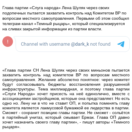
Глава партии «Слуга народа» Лена Шуляк через своих
подопечных пытается захватить контроль над Комитетом ВР по
вопросам местного самоуправления. Первыми об этом сообщил
телеграм-канал «Темный рыцарь», который специализируется
на сливах закрытой информации из партии власти.
«Глава партии СН Лена Шуляк через своих миньонов пытается
захватить контроль над комитетом ВР по вопросам местного
самоуправления. Желание абсолютно понятное: через комитет
будут согласовывать бюджеты восстановления разрушенной
инфраструктуры. Тема миллиардная, и поэтому глава партии
«Слуги Народа» хочет присесть на неё единолично, вместе с
ассоциациями застройщиков, которые она представляет. Но есть
одно но. Лену ни в что не ставит ОП, и попытка поменять главу
комитета является лакмусовой бумажкой ее лидерства в партии.
Сможет - сохранит позицию главы партии. Не сможет - сольётся
в партийный унитаз, который смывает Ермак. Глава ОП давно
хочет назначить своего главу партии», - пишут авторы «Темного
рыцаря».