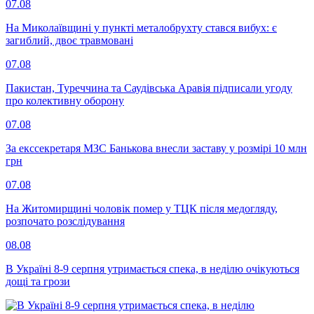
07.08
На Миколаївщині у пункті металобрухту стався вибух: є
загиблий, двоє травмовані
07.08
Пакистан, Туреччина та Саудівська Аравія підписали угоду
про колективну оборону
07.08
За екссекретаря МЗС Банькова внесли заставу у розмірі 10 млн
грн
07.08
На Житомирщині чоловік помер у ТЦК після медогляду,
розпочато розслідування
08.08
В Україні 8-9 серпня утримається спека, в неділю очікуються
дощі та грози