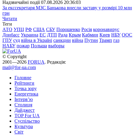
Надзвичайні події
07.08.2026 20:36:03
За екссекретаря МЗС Банькова внесли заставу у розмірі 10 млн
грн
Читати
Теги
АТО
УПЦ
РФ
США
СБУ
Порошенко
Росія
коронавирус
Донбасс
Украина
ЕС
ДТП
Рада
Крым
Кабмин
Киев
НБУ
ООС
ГПУ
суд
війна в Україні
санкции
війна
Путин
Трамп
газ
НАБУ
пожар
Польша
выборы
© Copyright
2001—2026
FORUA
. Редакція:
mail@for-ua.com
Головне
Рейтинги
Точка зору
Енергетика
Інтерв’ю
Столиця
Дайджест
TOP For UA
Суспiльство
Культура
Світ