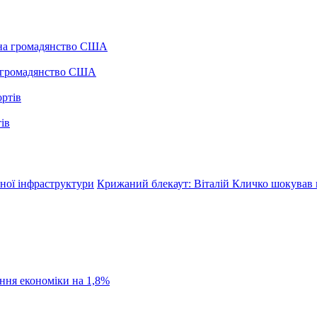
а громадянство США
ів
чної інфраструктури
Крижаний блекаут: Віталій Кличко шокував
ання економіки на 1,8%