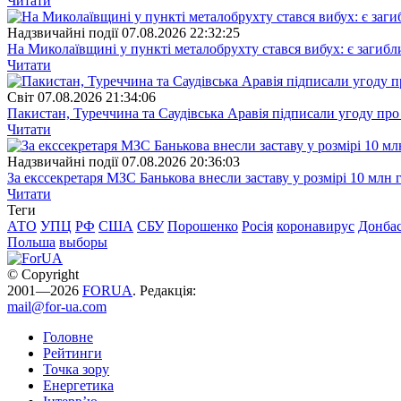
Читати
Надзвичайні події
07.08.2026 22:32:25
На Миколаївщині у пункті металобрухту стався вибух: є загибл
Читати
Свiт
07.08.2026 21:34:06
Пакистан, Туреччина та Саудівська Аравія підписали угоду пр
Читати
Надзвичайні події
07.08.2026 20:36:03
За екссекретаря МЗС Банькова внесли заставу у розмірі 10 млн 
Читати
Теги
АТО
УПЦ
РФ
США
СБУ
Порошенко
Росія
коронавирус
Донба
Польша
выборы
© Copyright
2001—2026
FORUA
. Редакція:
mail@for-ua.com
Головне
Рейтинги
Точка зору
Енергетика