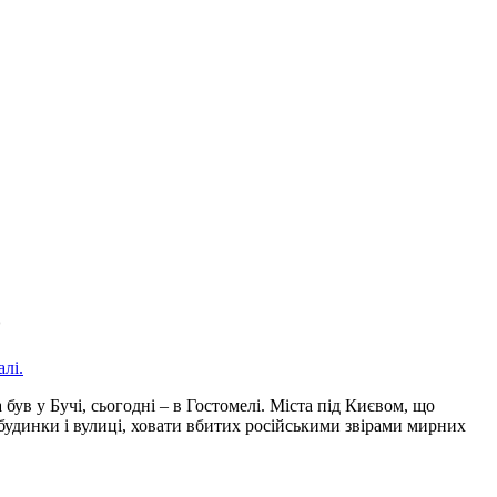
о
алі.
був у Бучі, сьогодні – в Гостомелі. Міста під Києвом, що
 будинки і вулиці, ховати вбитих російськими звірами мирних