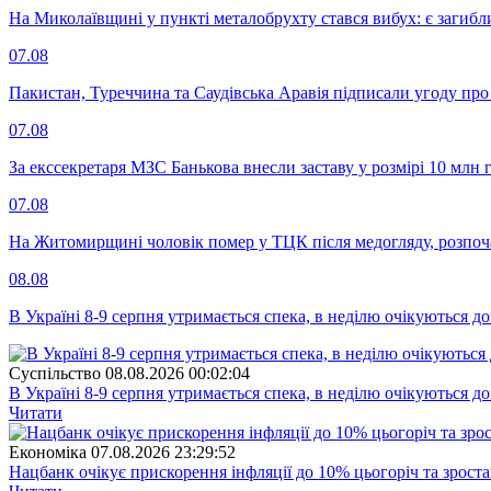
На Миколаївщині у пункті металобрухту стався вибух: є загибл
07.08
Пакистан, Туреччина та Саудівська Аравія підписали угоду пр
07.08
За екссекретаря МЗС Банькова внесли заставу у розмірі 10 млн 
07.08
На Житомирщині чоловік помер у ТЦК після медогляду, розпоч
08.08
В Україні 8-9 серпня утримається спека, в неділю очікуються до
Суспiльство
08.08.2026 00:02:04
В Україні 8-9 серпня утримається спека, в неділю очікуються до
Читати
Економіка
07.08.2026 23:29:52
Нацбанк очікує прискорення інфляції до 10% цьогоріч та зрост