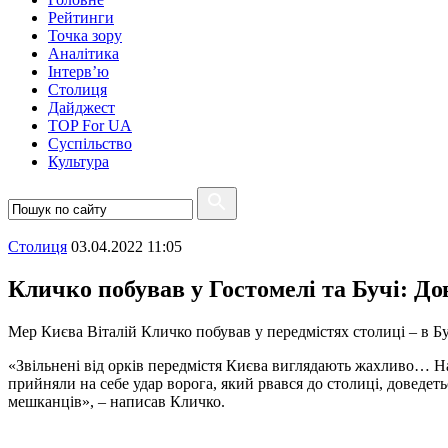
Рейтинги
Точка зору
Аналітика
Інтерв’ю
Столиця
Дайджест
TOP For UA
Суспiльство
Культура
Столиця
03.04.2022 11:05
Кличко побував у Гостомелі та Бучі: До
Мер Києва Віталій Кличко побував у передмістях столиці – в Бу
«Звільнені від орків передмістя Києва виглядають жахливо… Напі
прийняли на себе удар ворога, який рвався до столиці, доведет
мешканців», – написав Кличко.