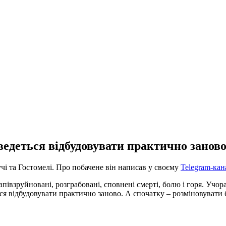
ведеться відбудовувати практично занов
чі та Гостомелі. Про побачене він написав у своєму
Telegram-кан
взруйновані, розграбовані, сповнені смерті, болю і горя. Учора 
ься відбудовувати практично заново. А спочатку – розміновувати