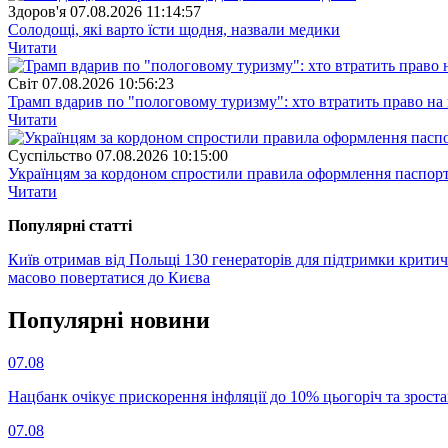
Здоров'я
07.08.2026 11:14:57
Солодощі, які варто їсти щодня, назвали медики
Читати
Свiт
07.08.2026 10:56:23
Трамп вдарив по "пологовому туризму": хто втратить право н
Читати
Суспiльство
07.08.2026 10:15:00
Українцям за кордоном спростили правила оформлення паспорт
Читати
Популярнi статтi
Київ отримав від Польщі 130 генераторів для підтримки крити
масово повертатися до Києва
Популярнi новини
07.08
Нацбанк очікує прискорення інфляції до 10% цьогоріч та зрост
07.08