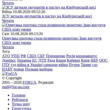
Читати
Війна
10.08.2026 09:52:26
ЗСУ загнали окупантів в пастку на Кінбурнській косі
Читати
Свiт
10.08.2026 09:13:20
Ормузька протока стала розмінною монетою: Іран висунув
США нові умови
Читати
Теги
АТО
УПЦ
РФ
США
СБУ
Порошенко
Росія
коронавирус
Донбасс
Украина
ЕС
ДТП
Рада
Крым
Кабмин
Киев
НБУ
ООС
ГПУ
суд
війна в Україні
санкции
війна
Путин
Трамп
газ
НАБУ
пожар
Польша
выборы
© Copyright
2001—2026
FORUA
. Редакція:
mail@for-ua.com
Головне
Рейтинги
Точка зору
Енергетика