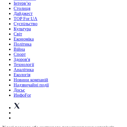
Інтерв’ю
Столиця
Дайджест
TOP For UA
Суспiльство
Культура
Світ
Економіка
Політика
Війна
Спорт
Здоров'я
Технології
Аналітика
Екологія
Новини компаній
Надзвичайні події
Досьє
ИнфоFor