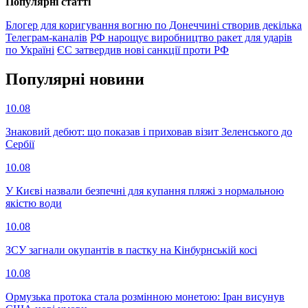
Популярнi статтi
Блогер для коригування вогню по Донеччині створив декілька
Телеграм-каналів
РФ нарощує виробництво ракет для ударів
по Україні
ЄС затвердив нові санкції проти РФ
Популярнi новини
10.08
Знаковий дебют: що показав і приховав візит Зеленського до
Сербії
10.08
У Києві назвали безпечні для купання пляжі з нормальною
якістю води
10.08
ЗСУ загнали окупантів в пастку на Кінбурнській косі
10.08
Ормузька протока стала розмінною монетою: Іран висунув