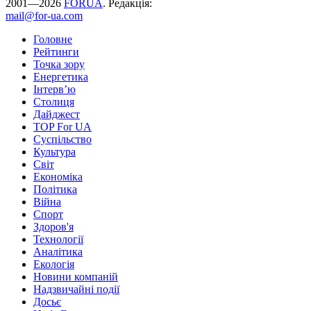
2001—2026
FORUA
. Редакція:
mail@for-ua.com
Головне
Рейтинги
Точка зору
Енергетика
Інтерв’ю
Столиця
Дайджест
TOP For UA
Суспiльство
Культура
Світ
Економіка
Політика
Війна
Спорт
Здоров'я
Технології
Аналітика
Екологія
Новини компаній
Надзвичайні події
Досьє