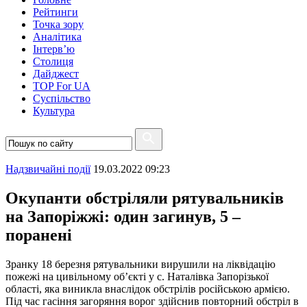
Рейтинги
Точка зору
Аналітика
Інтерв’ю
Столиця
Дайджест
TOP For UA
Суспiльство
Культура
Надзвичайні події
19.03.2022 09:23
Окупанти обстріляли рятувальників
на Запоріжжі: один загинув, 5 –
поранені
Зранку 18 березня рятувальники вирушили на ліквідацію
пожежі на цивільному об’єкті у с. Наталівка Запорізької
області, яка виникла внаслідок обстрілів російською армією.
Під час гасіння загоряння ворог здійснив повторний обстріл в