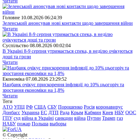
Читати
Головне
10.08.2026 06:24:39
Зеленський анонсував нові контакти щодо завершення війни
Читати
Суспiльство
08.08.2026 00:02:04
В Україні 8-9 серпня утримається спека, в неділю очікуються
дощі та грози
Читати
Економіка
07.08.2026 23:29:52
Нацбанк очікує прискорення інфляції до 10% цьогоріч та
зростання економіки на 1,8%
Читати
Теги
АТО
УПЦ
РФ
США
СБУ
Порошенко
Росія
коронавирус
Донбасс
Украина
ЕС
ДТП
Рада
Крым
Кабмин
Киев
НБУ
ООС
ГПУ
суд
війна в Україні
санкции
війна
Путин
Трамп
газ
НАБУ
пожар
Польша
выборы
© Copyright