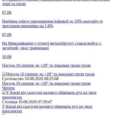
дощі та грози
07.08
Нацбанк очікує прискорення інфляції до 10% цьогоріч та
зростання економіки на 1,8%
07.08
На Миколаївщині у пункті металобрухту стався вибух: є
загиблий, двоє травмовані
10.08
Погода 10 серпня: до +29° та локальні грози грози
Суспiльство
10.08.2026 08:25:08
Погода 10 серпня: до +29° та локальні грози грози
Читати
Столиця
10.08.2026 07:29:47
У Києві від сьогодні надовго обмежать рух на двох
проспектах