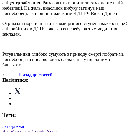
епіцентр займання. Рятувальники опинилися у смертельній
небезпеці. На жаль, внаслідок вибуху загинув наш
вогнеборець – старший пожежний 4 ДПРЧ Євген Донець.
Отримали поранення та травми різного ступеня важкості ще 5
співробітників ДСНС, які зараз перебувають у медичних
закладах.
Рятувальники глибоко сумують з приводу смерті побратима-
вогнеборця та висловлюють слова співчуття рідним і
близьким.
Назад до статей
Поділитися:
Теги:
Запоріжжя
Читайте нас у Google News