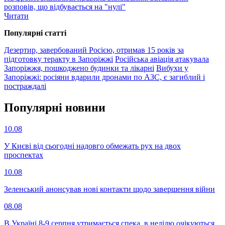
розповів, що відбувається на "нулі"
Читати
Популярнi статтi
Дезертир, завербований Росією, отримав 15 років за
підготовку теракту в Запоріжжі
Російська авіація атакувала
Запоріжжя, пошкоджено будинки та лікарні
Вибухи у
Запоріжжі: росіяни вдарили дронами по АЗС, є загиблий і
постраждалі
Популярнi новини
10.08
У Києві від сьогодні надовго обмежать рух на двох
проспектах
10.08
Зеленський анонсував нові контакти щодо завершення війни
08.08
В Україні 8-9 серпня утримається спека, в неділю очікуються