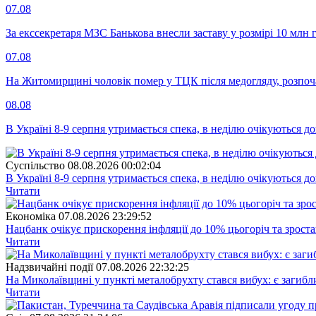
07.08
За екссекретаря МЗС Банькова внесли заставу у розмірі 10 млн 
07.08
На Житомирщині чоловік помер у ТЦК після медогляду, розпоч
08.08
В Україні 8-9 серпня утримається спека, в неділю очікуються до
Суспiльство
08.08.2026 00:02:04
В Україні 8-9 серпня утримається спека, в неділю очікуються до
Читати
Економіка
07.08.2026 23:29:52
Нацбанк очікує прискорення інфляції до 10% цьогоріч та зрост
Читати
Надзвичайні події
07.08.2026 22:32:25
На Миколаївщині у пункті металобрухту стався вибух: є загибл
Читати