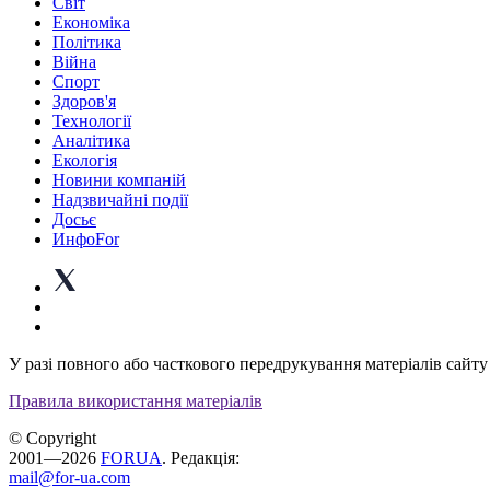
Світ
Економіка
Політика
Війна
Спорт
Здоров'я
Технології
Аналітика
Екологія
Новини компаній
Надзвичайні події
Досьє
ИнфоFor
У разі повного або часткового передрукування матеріалів сайту 
Правила використання матеріалів
© Copyright
2001—2026
FORUA
. Редакція:
mail@for-ua.com