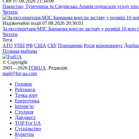
Свiт
07.08.2026 21:34:06
Пакистан, Туреччина та Саудівська Аравія підписали угоду пр
Читати
Надзвичайні події
07.08.2026 20:36:03
За екссекретаря МЗС Банькова внесли заставу у розмірі 10 млн 
Читати
Теги
АТО
УПЦ
РФ
США
СБУ
Порошенко
Росія
коронавирус
Донба
Польша
выборы
© Copyright
2001—2026
FORUA
. Редакція:
mail@for-ua.com
Головне
Рейтинги
Точка зору
Енергетика
Інтерв’ю
Столиця
Дайджест
TOP For UA
Суспiльство
Культура