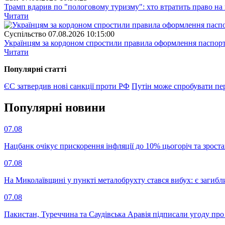
Трамп вдарив по "пологовому туризму": хто втратить право н
Читати
Суспiльство
07.08.2026 10:15:00
Українцям за кордоном спростили правила оформлення паспорт
Читати
Популярнi статтi
ЄС затвердив нові санкції проти РФ
Путін може спробувати пе
Популярнi новини
07.08
Нацбанк очікує прискорення інфляції до 10% цьогоріч та зрост
07.08
На Миколаївщині у пункті металобрухту стався вибух: є загибл
07.08
Пакистан, Туреччина та Саудівська Аравія підписали угоду пр