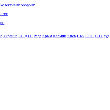
о колективну оборону
грн
сс
Украина
ЕС
ДТП
Рада
Крым
Кабмин
Киев
НБУ
ООС
ГПУ
суд