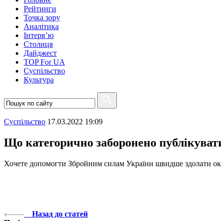
Рейтинги
Точка зору
Аналітика
Інтерв’ю
Столиця
Дайджест
TOP For UA
Суспiльство
Культура
Суспiльство
17.03.2022 19:09
Що категорично заборонено публікувати
Хочете допомогти Збройним силам України швидше здолати окуп
Назад до статей