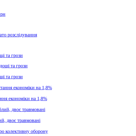
грн
ато розслідування
щі та грози
щі та грози
ання економіки на 1,8%
ий, двоє травмовані