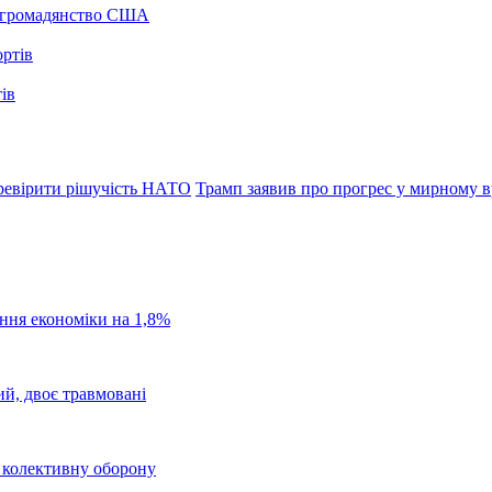
а громадянство США
ів
ревірити рішучість НАТО
Трамп заявив про прогрес у мирному в
ання економіки на 1,8%
ий, двоє травмовані
о колективну оборону