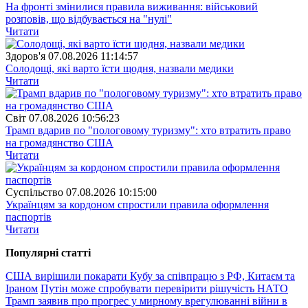
На фронті змінилися правила виживання: військовий
розповів, що відбувається на "нулі"
Читати
Здоров'я
07.08.2026 11:14:57
Солодощі, які варто їсти щодня, назвали медики
Читати
Свiт
07.08.2026 10:56:23
Трамп вдарив по "пологовому туризму": хто втратить право
на громадянство США
Читати
Суспiльство
07.08.2026 10:15:00
Українцям за кордоном спростили правила оформлення
паспортів
Читати
Популярнi статтi
США вирішили покарати Кубу за співпрацю з РФ, Китаєм та
Іраном
Путін може спробувати перевірити рішучість НАТО
Трамп заявив про прогрес у мирному врегулюванні війни в