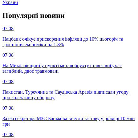
Україні
Популярнi новини
07.08
Нацбанк очікує прискорення інфляції до 10% цьогоріч та
зростання економіки на 1,8%
07.08
На Миколаївщині у пункті металобрухту стався вибух: є
загиблий, двоє травмовані
07.08
Пакистан, Туреччина та Саудівська Аравія підписали угоду
про колективну оборону
07.08
За екссекретаря МЗС Банькова внесли заставу у розмірі 10 млн
грн
07.08