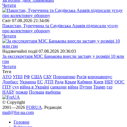
загиблий, двоє травмовані
Читати
Свiт
07.08.2026 21:34:06
Пакистан, Туреччина та Саудівська Аравія підписали угоду
про колективну оборону
Читати
Надзвичайні події
07.08.2026 20:36:03
За екссекретаря МЗС Банькова внесли заставу у розмірі 10 млн
грн
Читати
Теги
АТО
УПЦ
РФ
США
СБУ
Порошенко
Росія
коронавирус
Донбасс
Украина
ЕС
ДТП
Рада
Крым
Кабмин
Киев
НБУ
ООС
ГПУ
суд
війна в Україні
санкции
війна
Путин
Трамп
газ
НАБУ
пожар
Польша
выборы
© Copyright
2001—2026
FORUA
. Редакція:
mail@for-ua.com
Головне