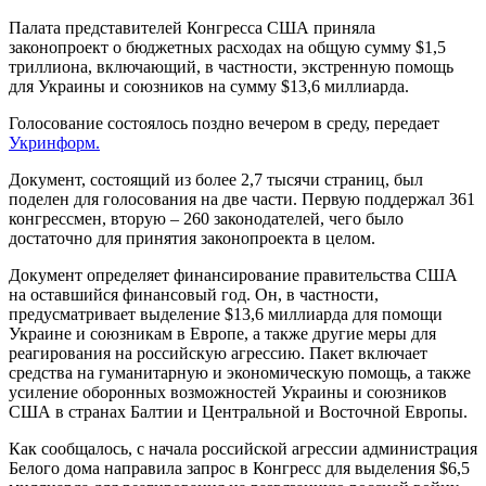
Палата представителей Конгресса США приняла
законопроект о бюджетных расходах на общую сумму $1,5
триллиона, включающий, в частности, экстренную помощь
для Украины и союзников на сумму $13,6 миллиарда.
Голосование состоялось поздно вечером в среду, передает
Укринформ.
Документ, состоящий из более 2,7 тысячи страниц, был
поделен для голосования на две части. Первую поддержал 361
конгрессмен, вторую – 260 законодателей, чего было
достаточно для принятия законопроекта в целом.
Документ определяет финансирование правительства США
на оставшийся финансовый год. Он, в частности,
предусматривает выделение $13,6 миллиарда для помощи
Украине и союзникам в Европе, а также другие меры для
реагирования на российскую агрессию. Пакет включает
средства на гуманитарную и экономическую помощь, а также
усиление оборонных возможностей Украины и союзников
США в странах Балтии и Центральной и Восточной Европы.
Как сообщалось, с начала российской агрессии администрация
Белого дома направила запрос в Конгресс для выделения $6,5