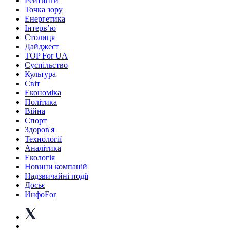
Рейтинги
Точка зору
Енергетика
Інтерв’ю
Столиця
Дайджест
TOP For UA
Суспiльство
Культура
Світ
Економіка
Політика
Війна
Спорт
Здоров'я
Технології
Аналітика
Екологія
Новини компаній
Надзвичайні події
Досьє
ИнфоFor