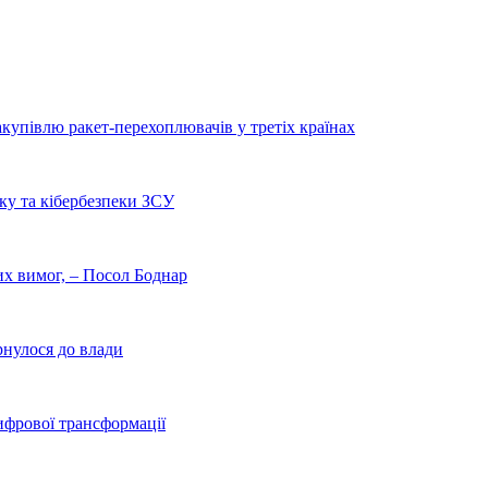
купівлю ракет-перехоплювачів у третіх країнах
ку та кібербезпеки ЗСУ
них вимог, – Посол Боднар
рнулося до влади
ифрової трансформації