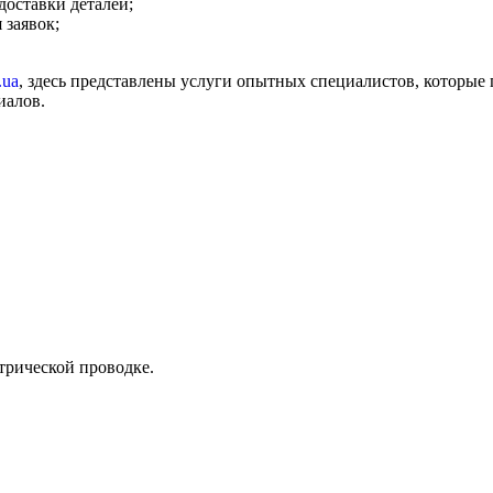
доставки деталей;
 заявок;
.ua
, здесь представлены услуги опытных специалистов, которые 
иалов.
трической проводке.