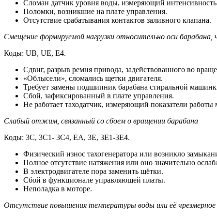
Сломан датчик уровня воды, измеряющий интенсивность
Поломки, возникшие на плате управления.
Отсутствие срабатывания контактов заливного клапана.
Смещение формируемой нагрузки относительно оси барабана, ч
Коды: UB, UE, E4.
Сдвиг, разрыв ремня привода, задействованного во враще
«Облысели», сломались щетки двигателя.
Требует замены подшипник барабана стиральной машинк
Сбой, зафиксированный в плате управления.
Не работает таходатчик, измеряющий показатели работы 
Слабый отжим, связанный со сбоем о вращении барабана
Коды: 3C, 3C1- 3C4, EA, 3E, 3E1-3E4.
Физический износ тахогенератора или возникло замыкани
Полное отсутствие натяжения или оно значительно ослаб
В электродвигателе пора заменить щётки.
Сбой в функционале управляющей платы.
Неполадка в моторе.
Отсутствие повышения температуры воды или её чрезмерное 