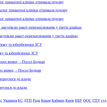
лог приватної клініки отримала підозру
лог приватної клініки отримала підозру
купівлю ракет-перехоплювачів у третіх країнах
ку та кібербезпеки ЗСУ
них вимог, – Посол Боднар
рнулося до влади
сс
Украина
ЕС
ДТП
Рада
Крым
Кабмин
Киев
НБУ
ООС
ГПУ
суд