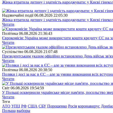
Жінка втратила дитину і здатність народжувати: у Києві гінеко
Надзвичайні події
06.08.2026 22:05:30
Жінка втратила дитину і здатність народжувати: у Києві гінеко
Читати
Полiтика
06.08.2026 21:36:43
Єврокомісія: Україна може використати кошти кредиту ЄС на за
Читати
Суспiльство
06.08.2026 21:07:48
Президентським указом офіційно встановлено День військ зв'яз
Читати
Полiтика
06.08.2026 20:38:50
Поляки і досі за нас в ЄС – але за умови виконання всіх вступ
Читати
Свiт
06.08.2026 19:54:59
У Польщі осквернили українське місце пам'яти, посольство зве
Читати
Теги
АТО
УПЦ
РФ
США
СБУ
Порошенко
Росія
коронавирус
Донба
Польша
выборы