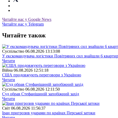
Читайте нас у Google News
Читайте нас у Telegram
Читайте також
Суспiльство
06.08.2026 13:13:08
У екскомандувача логістики Повітряних сил знайшли 6 квартир
Читати
Війна
06.08.2026 12:51:18
США продовжують переговори з Україною
Читати
Суспiльство
06.08.2026 12:11:50
Суд обрав Стефанішиній запобіжний захід
Читати
Свiт
06.08.2026 11:56:37
Іран пригрозив ударами по країнах Перської затоки
Читати