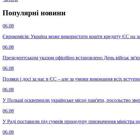
Популярнi новини
06.08
Єврокомісія: Україна може використати кошти кредиту ЄС на за
06.08
Президентським указом офіційно встановлено День військ зв'яз
06.08
Поляки і досі за нас в ЄС – але за умови виконання всіх вступ
06.08
У Польщі осквернили українське місце пам'яти, посольство зве
06.08
У Раді поставили під сумнів процедуру призначення міністра ц
06.08