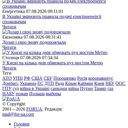
Енергетика
07.08.2026 09:11:01
В Україні змінюють правила подачі електроенергії
споживачам
Читати
Економіка
07.08.2026 08:31:41
Долар і євро знову подорожчали
Читати
Столиця
07.08.2026 07:34:34
У Києві на кілька днів обмежать рух мостом Метро
Читати
Теги
АТО
УПЦ
РФ
США
СБУ
Порошенко
Росія
коронавирус
Донбасс
Украина
ЕС
ДТП
Рада
Крым
Кабмин
Киев
НБУ
ООС
ГПУ
суд
війна в Україні
санкции
війна
Путин
Трамп
газ
НАБУ
пожар
Польша
выборы
© Copyright
2001—2026
FORUA
. Редакція:
mail@for-ua.com
Головне