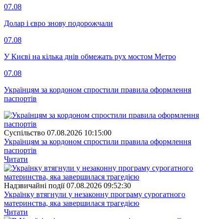
07.08
Долар і євро знову подорожчали
07.08
У Києві на кілька днів обмежать рух мостом Метро
07.08
Українцям за кордоном спростили правила оформлення
паспортів
Суспiльство
07.08.2026 10:15:00
Українцям за кордоном спростили правила оформлення
паспортів
Читати
Надзвичайні події
07.08.2026 09:52:30
Українку втягнули у незаконну програму сурогатного
материнства, яка завершилася трагедією
Читати