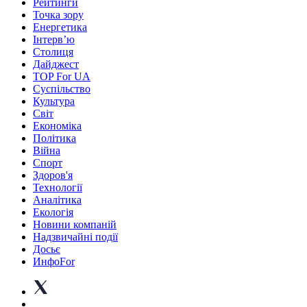
Рейтинги
Точка зору
Енергетика
Інтерв’ю
Столиця
Дайджест
TOP For UA
Суспiльство
Культура
Світ
Економіка
Політика
Війна
Спорт
Здоров'я
Технології
Аналітика
Екологія
Новини компаній
Надзвичайні події
Досьє
ИнфоFor