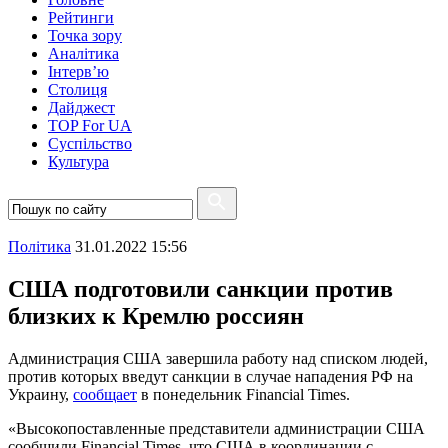
Рейтинги
Точка зору
Аналітика
Інтерв’ю
Столиця
Дайджест
TOP For UA
Суспiльство
Культура
Полiтика
31.01.2022 15:56
США подготовили санкции против
близких к Кремлю россиян
Администрация США завершила работу над списком людей,
против которых введут санкции в случае нападения РФ на
Украину,
сообщает
в понедельник Financial Times.
«Высокопоставленные представители администрации США
сообщили Financial Times, что США в координации с