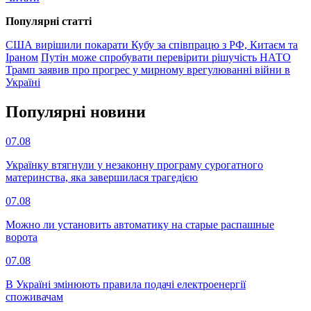
Популярнi статтi
США вирішили покарати Кубу за співпрацю з РФ, Китаєм та
Іраном
Путін може спробувати перевірити рішучість НАТО
Трамп заявив про прогрес у мирному врегулюванні війни в
Україні
Популярнi новини
07.08
Українку втягнули у незаконну програму сурогатного
материнства, яка завершилася трагедією
07.08
Можно ли установить автоматику на старые распашные
ворота
07.08
В Україні змінюють правила подачі електроенергії
споживачам