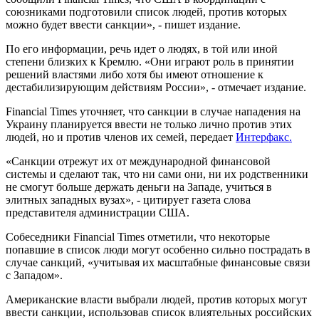
союзниками подготовили список людей, против которых
можно будет ввести санкции», - пишет издание.
По его информации, речь идет о людях, в той или иной
степени близких к Кремлю. «Они играют роль в принятии
решений властями либо хотя бы имеют отношение к
дестабилизирующим действиям России», - отмечает издание.
Financial Times уточняет, что санкции в случае нападения на
Украину планируется ввести не только лично против этих
людей, но и против членов их семей, передает
Интерфакс.
«Санкции отрежут их от международной финансовой
системы и сделают так, что ни сами они, ни их родственники
не смогут больше держать деньги на Западе, учиться в
элитных западных вузах», - цитирует газета слова
представителя администрации США.
Собеседники Financial Times отметили, что некоторые
попавшие в список люди могут особенно сильно пострадать в
случае санкций, «учитывая их масштабные финансовые связи
с Западом».
Американские власти выбрали людей, против которых могут
ввести санкции, использовав список влиятельных российских