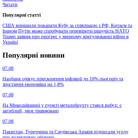
Читати
Популярнi статтi
США вирішили покарати Кубу за співпрацю з РФ, Китаєм та
Іраном
Путін може спробувати перевірити рішучість НАТО
Трамп заявив про прогрес у мирному врегулюванні війни в
Україні
Популярнi новини
07.08
Нацбанк очікує прискорення інфляції до 10% цьогоріч та
зростання економіки на 1,8%
07.08
На Миколаївщині у пункті металобрухту стався вибух: є
загиблий, двоє травмовані
07.08
Пакистан, Туреччина та Саудівська Аравія підписали угоду
про колективну оборону