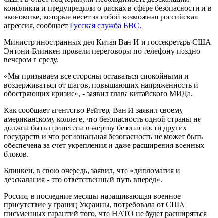
конфликта и предупредили о рисках в сфере безопасности и в
экономике, которые несет за собой возможная российская
агрессия, сообщает
Русская служба ВВС.
Министр иностранных дел Китая Ван И и госсекретарь США
Энтони Блинкен провели переговоры по телефону поздно
вечером в среду.
«Мы призываем все стороны оставаться спокойными и
воздерживаться от шагов, повышающих напряженность и
обостряющих кризис», - заявил глава китайского МИДа.
Как сообщает агентство Рейтер, Ван И заявил своему
американскому коллеге, что безопасность одной страны не
должна быть принесена в жертву безопасности других
государств и что региональная безопасность не может быть
обеспечена за счет укрепления и даже расширения военных
блоков.
Блинкен, в свою очередь, заявил, что «дипломатия и
деэскалация - это ответственный путь вперед».
Россия, в последние месяцы наращивающая военное
присутствие у границ Украины, потребовала от США
письменных гарантий того, что НАТО не будет расширяться