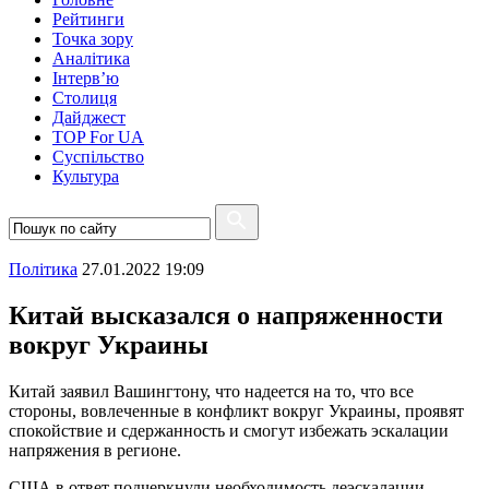
Рейтинги
Точка зору
Аналітика
Інтерв’ю
Столиця
Дайджест
TOP For UA
Суспiльство
Культура
Полiтика
27.01.2022 19:09
Китай высказался о напряженности
вокруг Украины
Китай заявил Вашингтону, что надеется на то, что все
стороны, вовлеченные в конфликт вокруг Украины, проявят
спокойствие и сдержанность и смогут избежать эскалации
напряжения в регионе.
США в ответ подчеркнули необходимость деэскалации