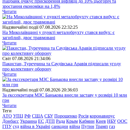
Нацбанк очікує прискорення інфляції до 10% цьогоріч та
зростання економіки на 1,8%
Читати
Надзвичайні події
07.08.2026 22:32:25
На Миколаївщині у пункті металобрухту стався вибух: є
загиблий, двоє травмовані
Читати
Свiт
07.08.2026 21:34:06
Пакистан, Туреччина та Саудівська Аравія підписали угоду
про колективну оборону
Читати
Надзвичайні події
07.08.2026 20:36:03
За екссекретаря МЗС Банькова внесли заставу у розмірі 10 млн
грн
Читати
Теги
АТО
УПЦ
РФ
США
СБУ
Порошенко
Росія
коронавирус
Донбасс
Украина
ЕС
ДТП
Рада
Крым
Кабмин
Киев
НБУ
ООС
ГПУ
суд
війна в Україні
санкции
війна
Путин
Трамп
газ