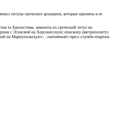
нил титулы греческих архиереев, которые приняты в ее
ия та Хризостома, заменить их греческий титул на
архии с Эгинской на Херсонесскую; епископу (митрополиту)
ой на Мариупольскую», - напоминает пресс-служба епархии.