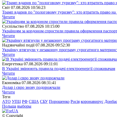
Свiт
07.08.2026 10:56:23
Трамп вдарив по "пологовому туризму": хто втратить право н
Читати
Суспiльство
07.08.2026 10:15:00
Українцям за кордоном спростили правила оформлення паспорт
Читати
Надзвичайні події
07.08.2026 09:52:30
Українку втягнули у незаконну програму сурогатного материнст
Читати
Енергетика
07.08.2026 09:11:01
В Україні змінюють правила подачі електроенергії споживачам
Читати
Економіка
07.08.2026 08:31:41
Долар і євро знову подорожчали
Читати
Теги
АТО
УПЦ
РФ
США
СБУ
Порошенко
Росія
коронавирус
Донба
Польша
выборы
© Copyright