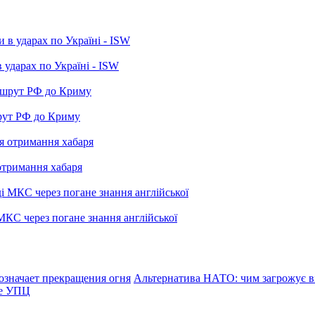
 ударах по Україні - ISW
рут РФ до Криму
отримання хабаря
МКС через погане знання англійської
означает прекращения огня
Альтернатива НАТО: чим загрожує ві
ре УПЦ