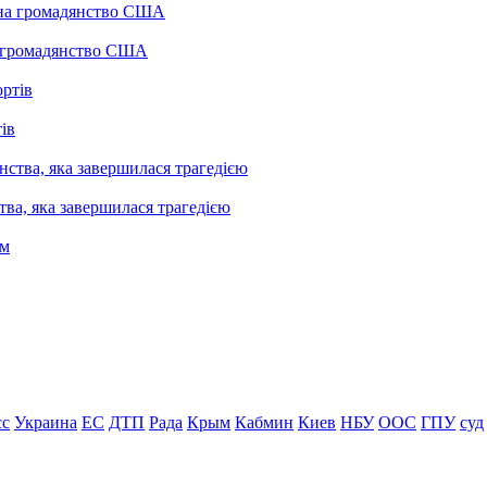
а громадянство США
ів
ва, яка завершилася трагедією
сс
Украина
ЕС
ДТП
Рада
Крым
Кабмин
Киев
НБУ
ООС
ГПУ
суд