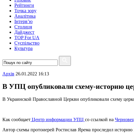
Рейтинги
Точка зору
Аналітика
Інтерв’ю
Столиця
Дайджест
TOP For UA
Суспiльство
Культура
Архiв
26.01.2022 16:13
В УПЦ опубликовали схему-историю це
В Украинской Православной Церкви опубликовали схему церк
Как сообщает
Центр информации УПЦ
со ссылкой на
Чернове
Автор схемы протоиерей Ростислав Ярема проследил историю це