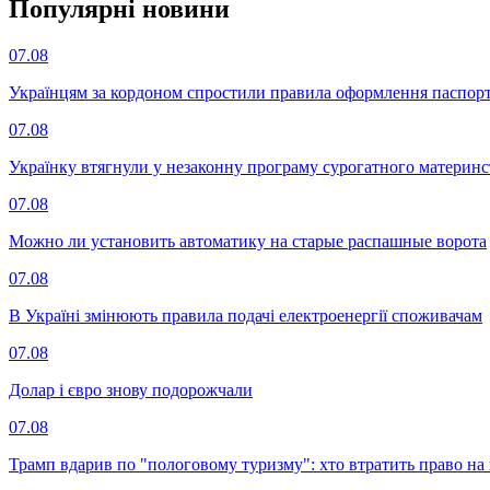
Популярнi новини
07.08
Українцям за кордоном спростили правила оформлення паспорт
07.08
Українку втягнули у незаконну програму сурогатного материнст
07.08
Можно ли установить автоматику на старые распашные ворота
07.08
В Україні змінюють правила подачі електроенергії споживачам
07.08
Долар і євро знову подорожчали
07.08
Трамп вдарив по "пологовому туризму": хто втратить право н