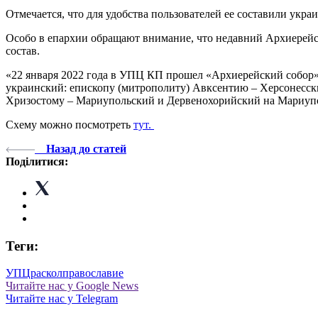
Отмечается, что для удобства пользователей ее составили укр
Особо в епархии обращают внимание, что недавний Архиерей
состав.
«22 января 2022 года в УПЦ КП прошел «Архиерейский собор» 
украинский: епископу (митрополиту) Авксентию – Херсонесск
Хризостому – Мариупольский и Дервенохорийский на Мариупол
Схему можно посмотреть
тут.
Назад до статей
Поділитися:
Теги:
УПЦ
раскол
православие
Читайте нас у Google News
Читайте нас у Telegram