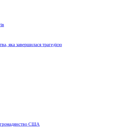
ів
ва, яка завершилася трагедією
а громадянство США