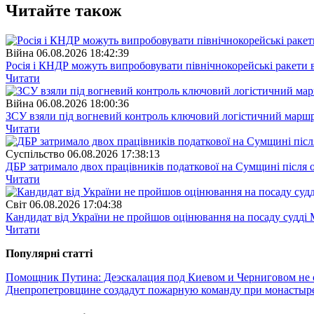
Читайте також
Війна
06.08.2026 18:42:39
Росія і КНДР можуть випробовувати північнокорейські ракети в
Читати
Війна
06.08.2026 18:00:36
ЗСУ взяли під вогневий контроль ключовий логістичний марш
Читати
Суспiльство
06.08.2026 17:38:13
ДБР затримало двох працівників податкової на Сумщині після 
Читати
Свiт
06.08.2026 17:04:38
Кандидат від України не пройшов оцінювання на посаду судді 
Читати
Популярнi статтi
Помощник Путина: Деэскалация под Киевом и Черниговом не 
Днепропетровщине создадут пожарную команду при монасты