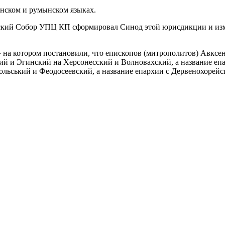
аинском и румынском языках.
ский Собор УПЦ КП сформировал Синод этой юрисдикции и изме
на котором постановили, что епископов (митрополитов) Авксент
ий и Эгинский на Херсонесский и Волновахский, а название еп
ьський и Феодосеевский, а название епархии с Дервенохорейск