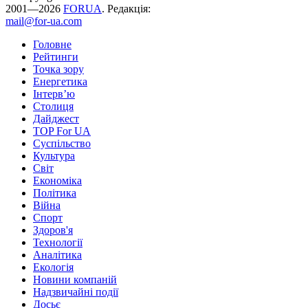
2001—2026
FORUA
. Редакція:
mail@for-ua.com
Головне
Рейтинги
Точка зору
Енергетика
Інтерв’ю
Столиця
Дайджест
TOP For UA
Суспiльство
Культура
Світ
Економіка
Політика
Війна
Спорт
Здоров'я
Технології
Аналітика
Екологія
Новини компаній
Надзвичайні події
Досьє