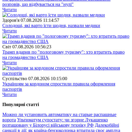
розповів, що відбувається на "нулі"
Читати
Здоров'я
07.08.2026 11:14:57
Солодощі, які варто їсти щодня, назвали медики
Читати
Свiт
07.08.2026 10:56:23
Трамп вдарив по "пологовому туризму": хто втратить право
на громадянство США
Читати
Суспiльство
07.08.2026 10:15:00
Українцям за кордоном спростили правила оформлення
паспортів
Читати
Популярнi статтi
Можно ли установить автоматику на старые распашные
ворота
Ультиматум супостату: чи згорне Лукашенко
розташовану у Білорусі військову техніку РФ
Далекобійні
санкції в дії: як країна-бензоколонка втратила своє амплуа