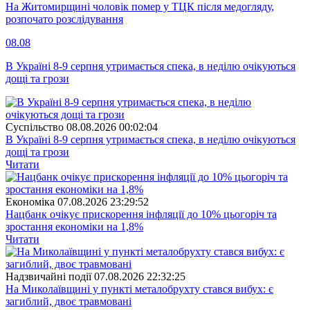
На Житомирщині чоловік помер у ТЦК після медогляду,
розпочато розслідування
08.08
В Україні 8-9 серпня утримається спека, в неділю очікуються
дощі та грози
Суспiльство
08.08.2026 00:02:04
В Україні 8-9 серпня утримається спека, в неділю очікуються
дощі та грози
Читати
Економіка
07.08.2026 23:29:52
Нацбанк очікує прискорення інфляції до 10% цьогоріч та
зростання економіки на 1,8%
Читати
Надзвичайні події
07.08.2026 22:32:25
На Миколаївщині у пункті металобрухту стався вибух: є
загиблий, двоє травмовані