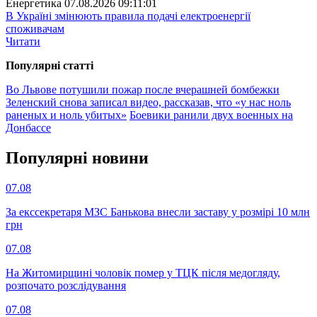
Енергетика
07.08.2026 09:11:01
В Україні змінюють правила подачі електроенергії
споживачам
Читати
Популярнi статтi
Во Львове потушили пожар после вчерашней бомбежки
Зеленский снова записал видео, рассказав, что «у нас ноль
раненых и ноль убитых»
Боевики ранили двух военных на
Донбассе
Популярнi новини
07.08
За екссекретаря МЗС Банькова внесли заставу у розмірі 10 млн
грн
07.08
На Житомирщині чоловік помер у ТЦК після медогляду,
розпочато розслідування
07.08