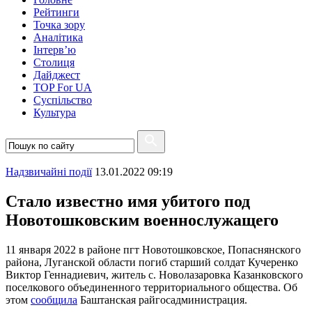
Рейтинги
Точка зору
Аналітика
Інтерв’ю
Столиця
Дайджест
TOP For UA
Суспiльство
Культура
Надзвичайні події
13.01.2022 09:19
Стало известно имя убитого под
Новотошковским военнослужащего
11 января 2022 в районе пгт Новотошковское, Попаснянского
района, Луганской области погиб старший солдат Кучеренко
Виктор Геннадиевич, житель с. Новолазаровка Казанковского
поселкового объединенного территориального общества. Об
этом
сообщила
Баштанская райгосадминистрация.