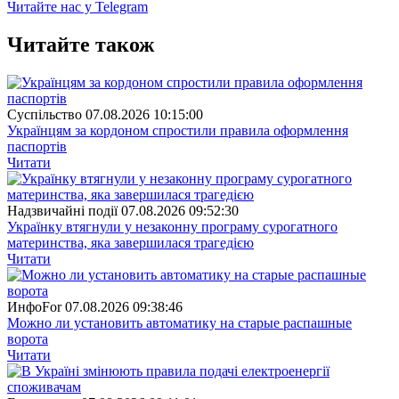
Читайте нас у Telegram
Читайте також
Суспiльство
07.08.2026 10:15:00
Українцям за кордоном спростили правила оформлення
паспортів
Читати
Надзвичайні події
07.08.2026 09:52:30
Українку втягнули у незаконну програму сурогатного
материнства, яка завершилася трагедією
Читати
ИнфоFor
07.08.2026 09:38:46
Можно ли установить автоматику на старые распашные
ворота
Читати