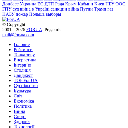
Донбасс
Украина
ЕС
ДТП
Рада
Крым
Кабмин
Киев
НБУ
ООС
ГПУ
суд
війна в Україні
санкции
війна
Путин
Трамп
газ
НАБУ
пожар
Польша
выборы
© Copyright
2001—2026
FORUA
. Редакція:
mail@for-ua.com
Головне
Рейтинги
Точка зору
Енергетика
Інтерв’ю
Столиця
Дайджест
TOP For UA
Суспiльство
Культура
Світ
Економіка
Політика
Війна
Спорт
Здоров'я
Технології