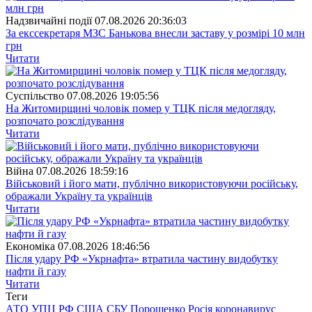
Надзвичайні події
07.08.2026 20:36:03
За екссекретаря МЗС Банькова внесли заставу у розмірі 10 млн
грн
Читати
Суспiльство
07.08.2026 19:05:56
На Житомирщині чоловік помер у ТЦК після медогляду,
розпочато розслідування
Читати
Війна
07.08.2026 18:59:16
Військовий і його мати, публічно використовуючи російську,
ображали Україну та українців
Читати
Економіка
07.08.2026 18:46:56
Після удару РФ «Укрнафта» втратила частину видобутку
нафти й газу
Читати
Теги
АТО
УПЦ
РФ
США
СБУ
Порошенко
Росія
коронавирус