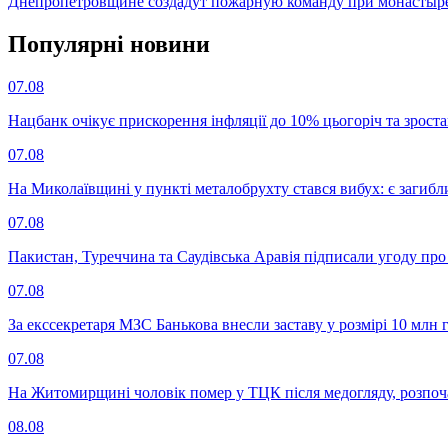
Днепропетровщине создадут пожарную команду при монасты
Популярнi новини
07.08
Нацбанк очікує прискорення інфляції до 10% цьогоріч та зрост
07.08
На Миколаївщині у пункті металобрухту стався вибух: є загибл
07.08
Пакистан, Туреччина та Саудівська Аравія підписали угоду пр
07.08
За екссекретаря МЗС Банькова внесли заставу у розмірі 10 млн 
07.08
На Житомирщині чоловік помер у ТЦК після медогляду, розпоч
08.08