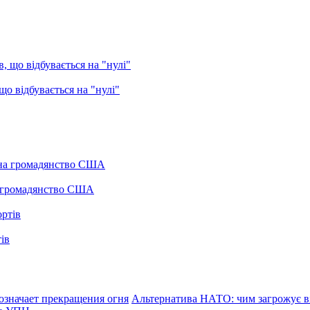
о відбувається на "нулі"
а громадянство США
ів
означает прекращения огня
Альтернатива НАТО: чим загрожує ві