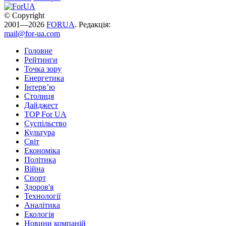
© Copyright
2001—2026
FORUA
. Редакція:
mail@for-ua.com
Головне
Рейтинги
Точка зору
Енергетика
Інтерв’ю
Столиця
Дайджест
TOP For UA
Суспiльство
Культура
Світ
Економіка
Політика
Війна
Спорт
Здоров'я
Технології
Аналітика
Екологія
Новини компаній