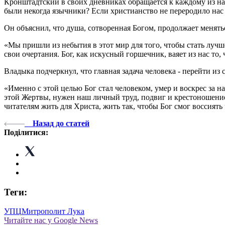
Кронштадтский в своих дневниках обращается к каждому из на
были некогда язычники? Если христианство не переродило нас 
Он объяснил, что душа, сотворенная Богом, продолжает менятьс
«Мы пришли из небытия в этот мир для того, чтобы стать лучш
свои очертания. Бог, как искусный горшечник, ваяет из нас то
Владыка подчеркнул, что главная задача человека - перейти из 
«Именно с этой целью Бог стал человеком, умер и воскрес за 
этой Жертвы, нужен наш личный труд, подвиг и крестоношение
читателям жить для Христа, жить так, чтобы Бог смог воссиять
Назад до статей
Поділитися:
Теги:
УПЦ
Митрополит Лука
Читайте нас у Google News