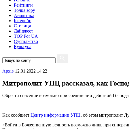
Рейтинги
Точка зору
Аналітика
Інтерв’ю
Столиця
Дайджест
TOP For UA
Суспiльство
Культура
Архiв
12.01.2022 14:22
Митрополит УПЦ рассказал, как Господ
Обрести спасение возможно при соединении действий Господа 
Как сообщает
Центр информации УПЦ
, об этом митрополит Л
«Войти в Божественную вечность возможно лишь при синергии