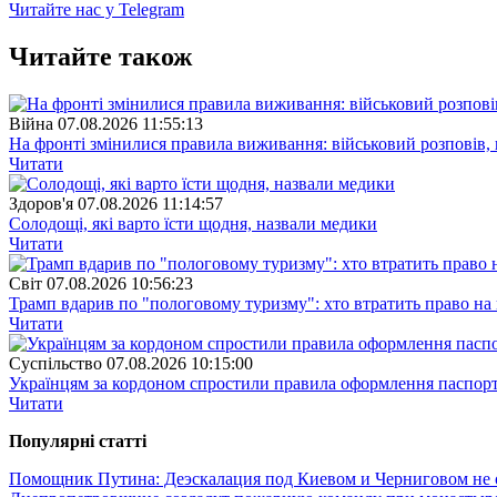
Читайте нас у Telegram
Читайте також
Війна
07.08.2026 11:55:13
На фронті змінилися правила виживання: військовий розповів, щ
Читати
Здоров'я
07.08.2026 11:14:57
Солодощі, які варто їсти щодня, назвали медики
Читати
Свiт
07.08.2026 10:56:23
Трамп вдарив по "пологовому туризму": хто втратить право н
Читати
Суспiльство
07.08.2026 10:15:00
Українцям за кордоном спростили правила оформлення паспорт
Читати
Популярнi статтi
Помощник Путина: Деэскалация под Киевом и Черниговом не 