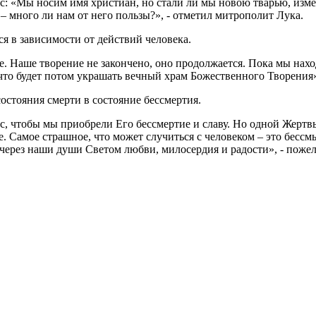
с: «Мы носим имя христиан, но стали ли мы новою тварью, изме
– много ли нам от него пользы?», - отметил митрополит Лука.
я в зависимости от действий человека.
е. Наше творение не закончено, оно продолжается. Пока мы нахо
, что будет потом украшать вечный храм Божественного Творения»
состояния смерти в состояние бессмертия.
нас, чтобы мы приобрели Его бессмертие и славу. Но одной Жер
. Самое страшное, что может случиться с человеком – это бессм
 через наши души Светом любви, милосердия и радости», - пожел