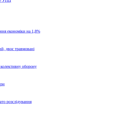
ре УПЦ
ання економіки на 1,8%
ий, двоє травмовані
о колективну оборону
грн
ато розслідування