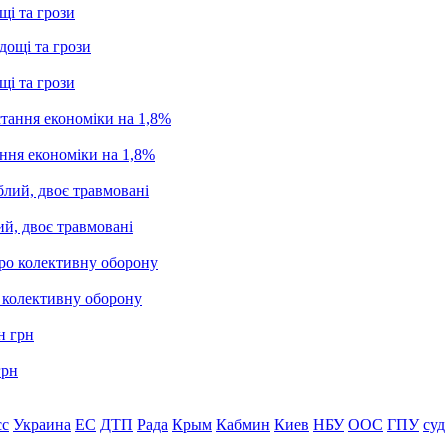
щі та грози
щі та грози
ання економіки на 1,8%
ий, двоє травмовані
о колективну оборону
грн
сс
Украина
ЕС
ДТП
Рада
Крым
Кабмин
Киев
НБУ
ООС
ГПУ
суд