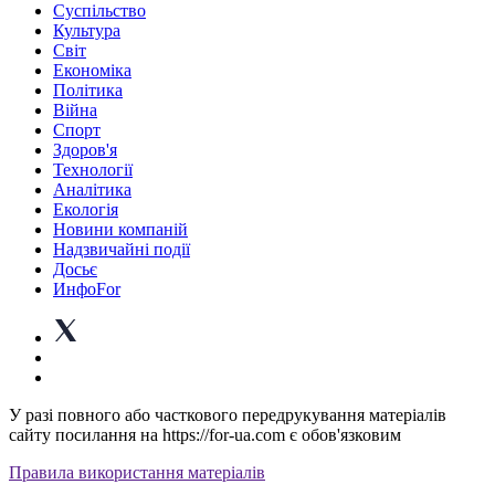
Суспiльство
Культура
Світ
Економіка
Політика
Війна
Спорт
Здоров'я
Технології
Аналітика
Екологія
Новини компаній
Надзвичайні події
Досьє
ИнфоFor
У разі повного або часткового передрукування матеріалів
сайту посилання на https://for-ua.com є обов'язковим
Правила використання матеріалів