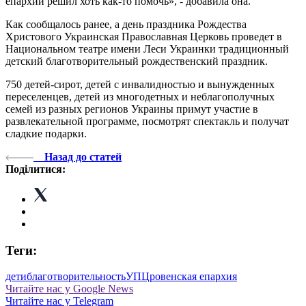
епархии решил хоть как-то помочь», - добавила она.
Как сообщалось ранее, а день праздника Рождества
Христового Украинская Православная Церковь проведет в
Национальном театре имени Леси Украинки традиционный
детский благотворительный рождественский праздник.
750 детей-сирот, детей с инвалидностью и вынужденных
переселенцев, детей из многодетных и неблагополучных
семей из разных регионов Украины примут участие в
развлекательной программе, посмотрят спектакль и получат
сладкие подарки.
Назад до статей
Поділитися:
Теги:
дети
благотворительность
УПЦ
ровенская епархия
Читайте нас у Google News
Читайте нас у Telegram