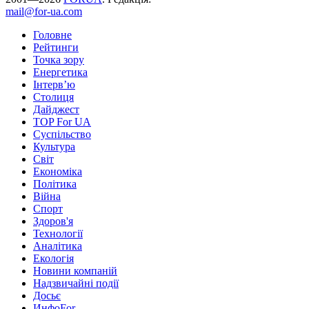
mail@for-ua.com
Головне
Рейтинги
Точка зору
Енергетика
Інтерв’ю
Столиця
Дайджест
TOP For UA
Суспiльство
Культура
Світ
Економіка
Політика
Війна
Спорт
Здоров'я
Технології
Аналітика
Екологія
Новини компаній
Надзвичайні події
Досьє
ИнфоFor