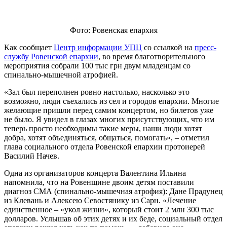
Фото: Ровенская епархия
Как сообщает
Центр информации УПЦ
со ссылкой на
пресс-
службу Ровенской епархии
, во время благотворительного
мероприятия собрали 100 тыс грн двум младенцам со
спинально-мышечной атрофией.
«Зал был переполнен ровно настолько, насколько это
возможно, люди съехались из сел и городов епархии. Многие
желающие пришли перед самим концертом, но билетов уже
не было. Я увидел в глазах многих присутствующих, что им
теперь просто необходимы такие меры, наши люди хотят
добра, хотят объединяться, общаться, помогать», – отметил
глава социального отдела Ровенской епархии протоиерей
Василий Начев.
Одна из организаторов концерта Валентина Ильина
напомнила, что на Ровенщине двоим детям поставили
диагноз СМА (спинально-мышечная атрофия): Дане Прадунец
из Клевань и Алексею Севостянику из Сарн. «Лечение
единственное – «укол жизни», который стоит 2 млн 300 тыс
долларов. Услышав об этих детях и их беде, социальный отдел