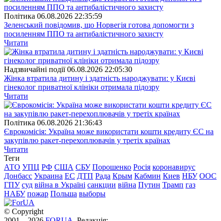
Полiтика
06.08.2026 22:35:59
Зеленський повідомив, що Норвегія готова допомогти з
посиленням ППО та антибалістичного захисту
Читати
Надзвичайні події
06.08.2026 22:05:30
Жінка втратила дитину і здатність народжувати: у Києві
гінеколог приватної клініки отримала підозру
Читати
Полiтика
06.08.2026 21:36:43
Єврокомісія: Україна може використати кошти кредиту ЄС на
закупівлю ракет-перехоплювачів у третіх країнах
Читати
Теги
АТО
УПЦ
РФ
США
СБУ
Порошенко
Росія
коронавирус
Донбасс
Украина
ЕС
ДТП
Рада
Крым
Кабмин
Киев
НБУ
ООС
ГПУ
суд
війна в Україні
санкции
війна
Путин
Трамп
газ
НАБУ
пожар
Польша
выборы
© Copyright
2001—2026
FORUA
. Редакція: