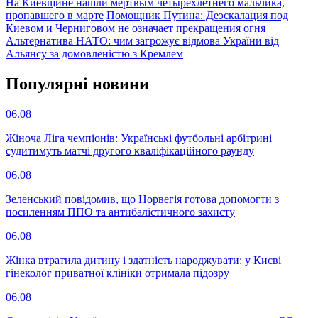
На Киевщине нашли мертвым четырехлетнего мальчика,
пропавшего в марте
Помощник Путина: Деэскалация под
Киевом и Черниговом не означает прекращения огня
Альтернатива НАТО: чим загрожує відмова України від
Альянсу за домовленістю з Кремлем
Популярнi новини
06.08
Жіноча Ліга чемпіонів: Українські футбольні арбітрині
судитимуть матчі другого кваліфікаційного раунду
06.08
Зеленський повідомив, що Норвегія готова допомогти з
посиленням ППО та антибалістичного захисту
06.08
Жінка втратила дитину і здатність народжувати: у Києві
гінеколог приватної клініки отримала підозру
06.08