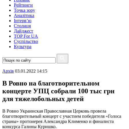
Рейтинги
Точка зору
Аналітика
Інтерв’ю
Столиця
Дайджест
TOP For UA
Суспiльство
Культура
Архiв
03.01.2022 14:15
В Ровно на благотворительном
концерте УПЦ собрали 100 тыс грн
для тяжелобольных детей
В Ровно Украинская Православная Церковь провела
благотворительный концерт с участием победителя «Голоса
страны» протоиерея Александра Клименко и финалиста
конкурса Галины Куришко.