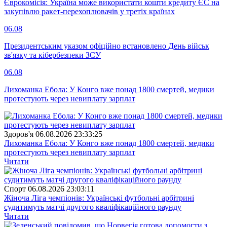
Єврокомісія: Україна може використати кошти кредиту ЄС на
закупівлю ракет-перехоплювачів у третіх країнах
06.08
Президентським указом офіційно встановлено День військ
зв'язку та кібербезпеки ЗСУ
06.08
Лихоманка Ебола: У Конго вже понад 1800 смертей, медики
протестують через невиплату зарплат
Здоров'я
06.08.2026 23:33:25
Лихоманка Ебола: У Конго вже понад 1800 смертей, медики
протестують через невиплату зарплат
Читати
Спорт
06.08.2026 23:03:11
Жіноча Ліга чемпіонів: Українські футбольні арбітрині
судитимуть матчі другого кваліфікаційного раунду
Читати