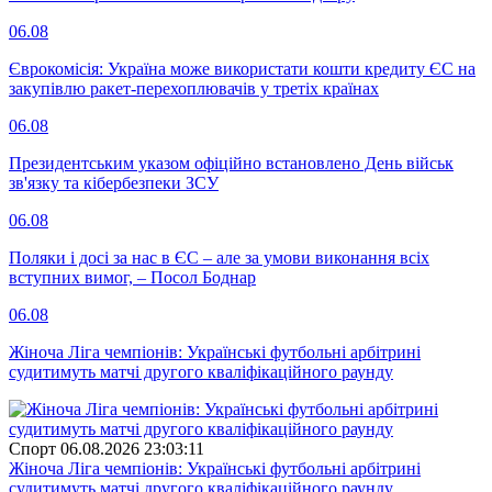
06.08
Єврокомісія: Україна може використати кошти кредиту ЄС на
закупівлю ракет-перехоплювачів у третіх країнах
06.08
Президентським указом офіційно встановлено День військ
зв'язку та кібербезпеки ЗСУ
06.08
Поляки і досі за нас в ЄС – але за умови виконання всіх
вступних вимог, – Посол Боднар
06.08
Жіноча Ліга чемпіонів: Українські футбольні арбітрині
судитимуть матчі другого кваліфікаційного раунду
Спорт
06.08.2026 23:03:11
Жіноча Ліга чемпіонів: Українські футбольні арбітрині
судитимуть матчі другого кваліфікаційного раунду