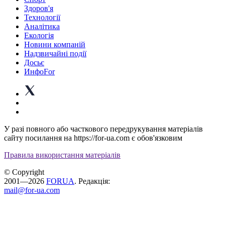
Здоров'я
Технології
Аналітика
Екологія
Новини компаній
Надзвичайні події
Досьє
ИнфоFor
У разі повного або часткового передрукування матеріалів
сайту посилання на https://for-ua.com є обов'язковим
Правила використання матеріалів
© Copyright
2001—2026
FORUA
. Редакція:
mail@for-ua.com