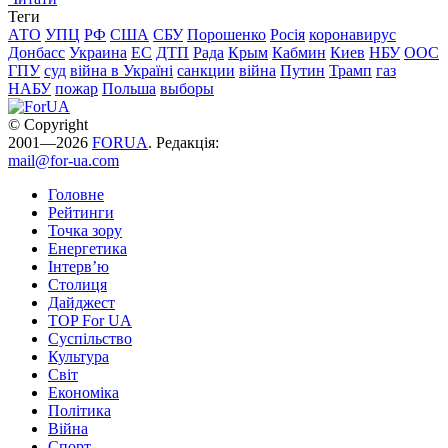
Теги
АТО
УПЦ
РФ
США
СБУ
Порошенко
Росія
коронавирус
Донбасс
Украина
ЕС
ДТП
Рада
Крым
Кабмин
Киев
НБУ
ООС
ГПУ
суд
війна в Україні
санкции
війна
Путин
Трамп
газ
НАБУ
пожар
Польша
выборы
© Copyright
2001—2026
FORUA
. Редакція:
mail@for-ua.com
Головне
Рейтинги
Точка зору
Енергетика
Інтерв’ю
Столиця
Дайджест
TOP For UA
Суспiльство
Культура
Світ
Економіка
Політика
Війна
Спорт