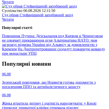
Читати
Суспiльство
06.08.2026 12:11:50
Суд обрав Стефанішиній запобіжний захід
Читати
Популярнi статтi
Помощник Путина: Деэскалация под Киевом и Черниговом
не означает прекращения огня
Альтернатива НАТО: чим
загрожує відмова України від Альянсу за домовленістю з
Кремлем
На Днепропетровщине создадут пожарную команду
при монастыре УПЦ
Популярнi новини
06.08
Зеленський повідомив, що Норвегія готова допомогти з
посиленням ППО та антибалістичного захисту
06.08
Жінка втратила дитину і здатність народжувати: у Києві
гінеколог приватної клініки отримала підозру