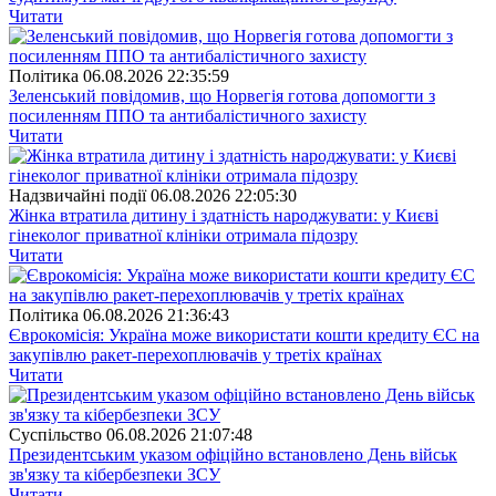
Читати
Полiтика
06.08.2026 22:35:59
Зеленський повідомив, що Норвегія готова допомогти з
посиленням ППО та антибалістичного захисту
Читати
Надзвичайні події
06.08.2026 22:05:30
Жінка втратила дитину і здатність народжувати: у Києві
гінеколог приватної клініки отримала підозру
Читати
Полiтика
06.08.2026 21:36:43
Єврокомісія: Україна може використати кошти кредиту ЄС на
закупівлю ракет-перехоплювачів у третіх країнах
Читати
Суспiльство
06.08.2026 21:07:48
Президентським указом офіційно встановлено День військ
зв'язку та кібербезпеки ЗСУ
Читати