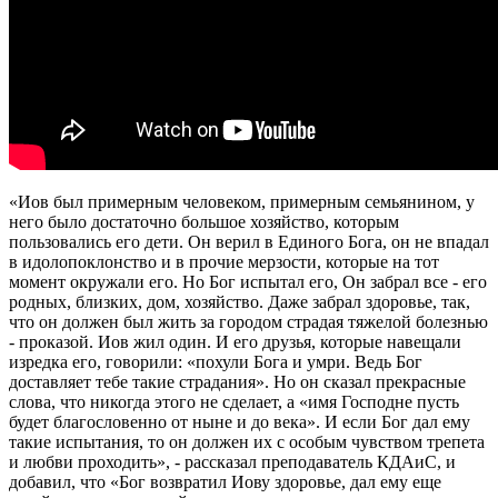
«Иов был примерным человеком, примерным семьянином, у
него было достаточно большое хозяйство, которым
пользовались его дети. Он верил в Единого Бога, он не впадал
в идолопоклонство и в прочие мерзости, которые на тот
момент окружали его. Но Бог испытал его, Он забрал все - его
родных, близких, дом, хозяйство. Даже забрал здоровье, так,
что он должен был жить за городом страдая тяжелой болезнью
- проказой. Иов жил один. И его друзья, которые навещали
изредка его, говорили: «похули Бога и умри. Ведь Бог
доставляет тебе такие страдания». Но он сказал прекрасные
слова, что никогда этого не сделает, а «имя Господне пусть
будет благословенно от ныне и до века». И если Бог дал ему
такие испытания, то он должен их с особым чувством трепета
и любви проходить», - рассказал преподаватель КДАиС, и
добавил, что «Бог возвратил Иову здоровье, дал ему еще