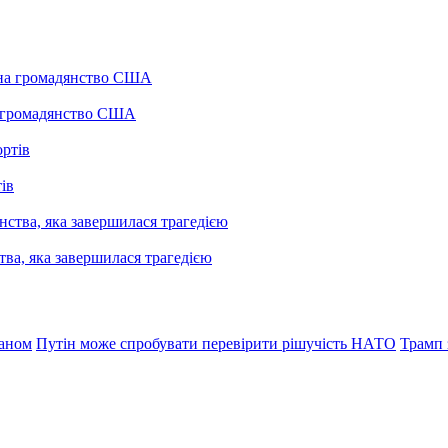
а громадянство США
ів
ва, яка завершилася трагедією
раном
Путін може спробувати перевірити рішучість НАТО
Трамп 