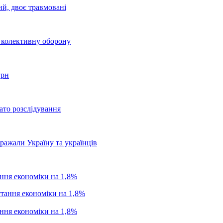
ий, двоє травмовані
о колективну оборону
грн
ато розслідування
бражали Україну та українців
ання економіки на 1,8%
ання економіки на 1,8%