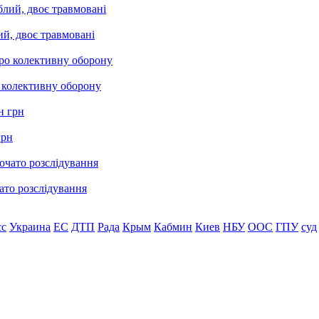
ий, двоє травмовані
о колективну оборону
грн
ато розслідування
сс
Украина
ЕС
ДТП
Рада
Крым
Кабмин
Киев
НБУ
ООС
ГПУ
суд