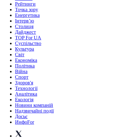
Рейтинги
Точка зору
Енергетика
Інтерв’ю
Столиця
Дайджест
TOP For UA
Суспiльство
Культура
Світ
Економіка
Політика
Війна
Спорт
Здоров'я
Технології
Аналітика
Екологія
Новини компаній
Надзвичайні події
Досьє
ИнфоFor