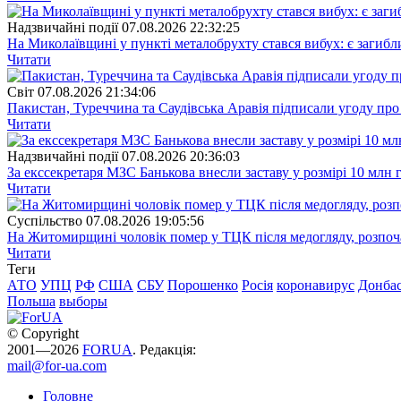
Надзвичайні події
07.08.2026 22:32:25
На Миколаївщині у пункті металобрухту стався вибух: є загибл
Читати
Свiт
07.08.2026 21:34:06
Пакистан, Туреччина та Саудівська Аравія підписали угоду пр
Читати
Надзвичайні події
07.08.2026 20:36:03
За екссекретаря МЗС Банькова внесли заставу у розмірі 10 млн 
Читати
Суспiльство
07.08.2026 19:05:56
На Житомирщині чоловік помер у ТЦК після медогляду, розпоч
Читати
Теги
АТО
УПЦ
РФ
США
СБУ
Порошенко
Росія
коронавирус
Донба
Польша
выборы
© Copyright
2001—2026
FORUA
. Редакція:
mail@for-ua.com
Головне