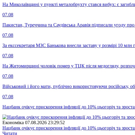
На Миколаївщині у пункті металобрухту стався вибух: є загибл
07.08
Пакистан, Туреччина та Саудівська Аравія підписали угоду пр
07.08
За екссекретаря МЗС Банькова внесли заставу у розмірі 10 млн 
07.08
На Житомирщині чоловік помер у ТЦК після медогляду, розпоч
07.08
Військовий і його мати, публічно використовуючи російську, о
07.08
Нацбанк очікує прискорення інфляції до 10% цьогоріч та зрост
Економіка
07.08.2026 23:29:52
Нацбанк очікує прискорення інфляції до 10% цьогоріч та зрост
Читати