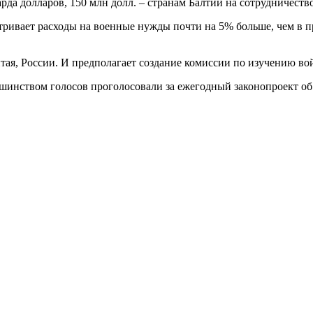
да долларов, 150 млн долл. – странам Балтии на сотрудничество
вает расходы на военные нужды почти на 5% больше, чем в про
тая, России. И предполагает создание комиссии по изучению во
шинством голосов проголосовали за ежегодный законопроект об