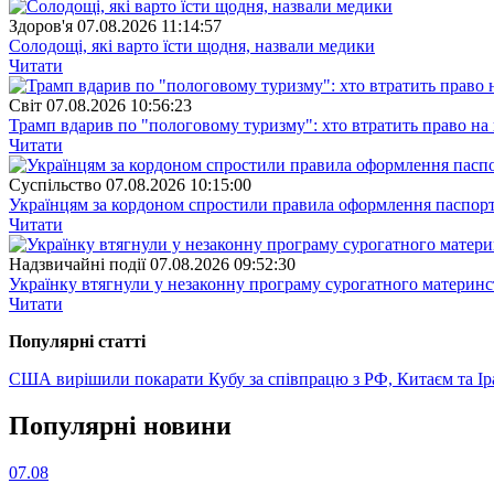
Здоров'я
07.08.2026 11:14:57
Солодощі, які варто їсти щодня, назвали медики
Читати
Свiт
07.08.2026 10:56:23
Трамп вдарив по "пологовому туризму": хто втратить право н
Читати
Суспiльство
07.08.2026 10:15:00
Українцям за кордоном спростили правила оформлення паспорт
Читати
Надзвичайні події
07.08.2026 09:52:30
Українку втягнули у незаконну програму сурогатного материнст
Читати
Популярнi статтi
США вирішили покарати Кубу за співпрацю з РФ, Китаєм та І
Популярнi новини
07.08