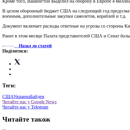
Кроме того, Вашингтон выделил на оборону в Европе 4 миллиар
В целом оборонный бюджет США на следующий год предусматри
военным, дополнительные закупки самолетов, кораблей и т.д.
Документ включает расходы ответные на угрозы со стороны Ки
Ранее в этом месяце Палата представителей США и Сенат боль
Назад до статей
Поділитися:
Теги:
США
Украина
Байден
Читайте нас у Google News
Читайте нас у Telegram
Читайте також